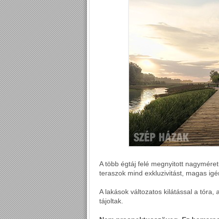
A több égtáj felé megnyitott nagyméret
teraszok mind exkluzivitást, magas igé
A lakások változatos kilátással a tóra
tájoltak.