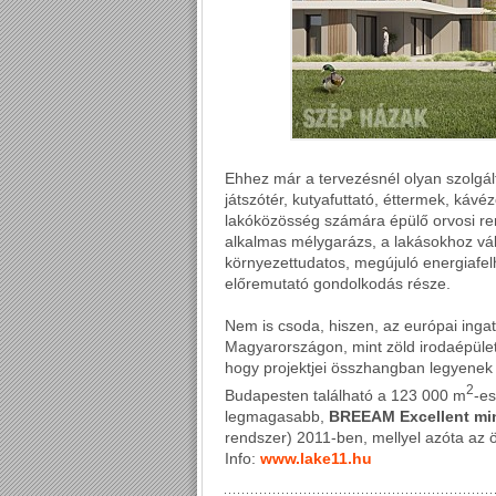
Ehhez már a tervezésnél olyan szolgálta
játszótér, kutyafuttató, éttermek, káv
lakóközösség számára épülő orvosi ren
alkalmas mélygarázs, a lakásokhoz vá
környezettudatos, megújuló energiafe
előremutató gondolkodás része.
Nem is csoda, hiszen, az európai ingat
Magyarországon, mint zöld irodaépület-
hogy projektjei összhangban legyenek
2
Budapesten található a 123 000 m
-e
legmagasabb,
BREEAM Excellent min
rendszer) 2011-ben, mellyel azóta az 
Info:
www.lake11.hu