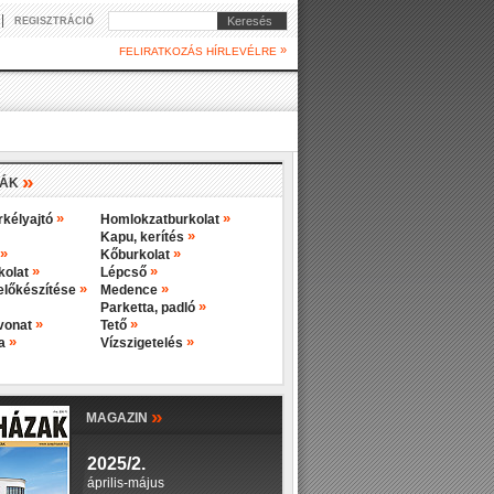
|
Keresés
REGISZTRÁCIÓ
»
FELIRATKOZÁS HÍRLEVÉLRE
»
IÁK
»
»
rkélyajtó
Homlokzatburkolat
»
Kapu, kerítés
»
»
Kőburkolat
»
»
rkolat
Lépcső
»
»
előkészítése
Medence
»
Parketta, padló
»
»
evonat
Tető
»
»
ba
Vízszigetelés
»
MAGAZIN
2025/2.
április-május