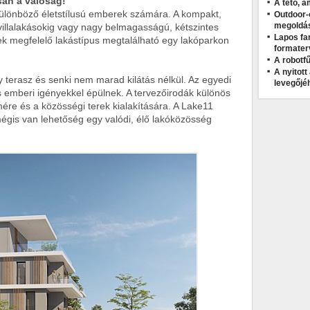
an a valóság!
A tető, a
 különböző életstílusú emberek számára. A kompakt,
Outdoor-
megoldá
 villalakásokig vagy nagy belmagasságú, kétszintes
Lapos fa
ek megfelelő lakástípus megtalálható egy lakóparkon
formater
A robotfű
A nyitot
gy terasz és senki nem marad kilátás nélkül. Az egyedi
levegőjé
s emberi igényekkel épülnek. A tervezőirodák különös
lmére és a közösségi terek kialakítására. A Lake11
égis van lehetőség egy valódi, élő lakóközösség