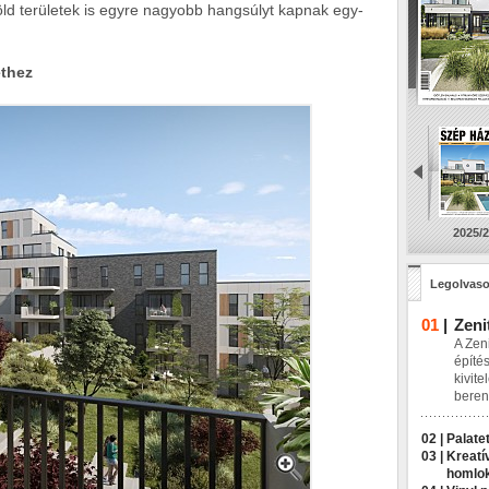
öld területek is egyre nagyobb hangsúlyt kapnak egy-
ethez
2025/2
Legolvaso
01
|
Zeni
A Zeni
építés
kivite
beren
02 |
Palatet
03 |
Kreatí
homlo