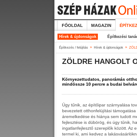
FŐOLDAL
MAGAZIN
ÉPÍTKEZ
Hírek & újdonságok
Építkezési tan
»
»
Építkezés / felújítás
Hírek & újdonságok
ZÖL
ZÖLDRE HANGOLT 
Környezettudatos, panorámás otthon
mindössze 10 percre a budai belvár
Úgy tűnik, az építőipar szárnyalása t
bevezetett otthonfelújítási támogatása
áremelkedése és hiánya sem tudott me
fejlesztése is dübörög, és úgy tűnik, h
ingatlanfejlesztő szereplők között. Az
termel ki, ami kedvez a lakásvásárlók