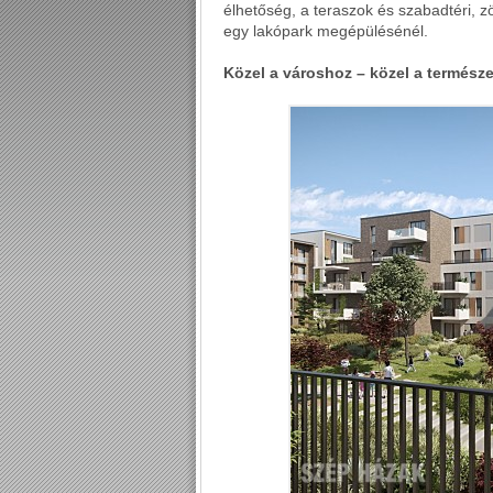
élhetőség, a teraszok és szabadtéri, z
egy lakópark megépülésénél.
Közel a városhoz – közel a termész