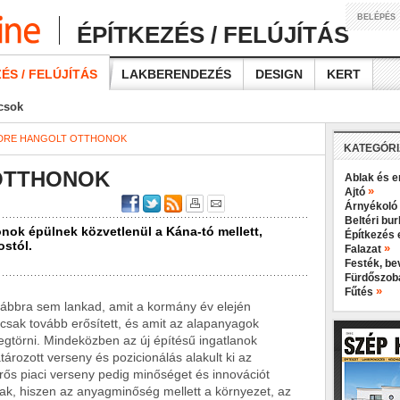
BELÉPÉS
ÉPÍTKEZÉS / FELÚJÍTÁS
ÉS / FELÚJÍTÁS
LAKBERENDEZÉS
DESIGN
KERT
ácsok
DRE HANGOLT OTTHONOK
KATEGÓR
OTTHONOK
Ablak és e
»
Ajtó
Árnyékoló
Beltéri bu
ok épülnek közvetlenül a Kána-tó mellett,
Építkezés 
ostól.
»
Falazat
Festék, b
Fürdőszo
»
Fűtés
ovábbra sem lankad, amit a kormány év elején
 csak tovább erősített, és amit az alapanyagok
gtörni. Mindeközben az új építésű ingatlanok
atározott verseny és pozicionálás alakult ki az
 erős piaci verseny pedig minőséget és innovációt
nak, hiszen az anyagminőség mellett a környezet, az