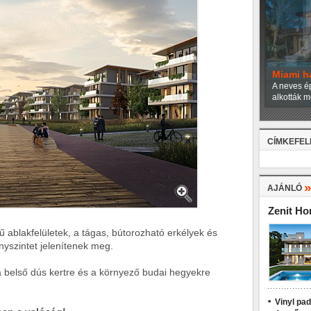
Miami h
A neves ép
alkották m
CÍMKEFE
AJÁNLÓ
Zenit H
ű ablakfelületek, a tágas, bútorozható erkélyek és
nyszintet jelenítenek meg.
, a belső dús kertre és a környező budai hegyekre
Vinyl pa