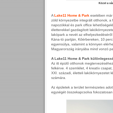
Közel a vá
A
Lake11 Home & Park
esetében már a
zöld környezetbe integrált otthonok, a fa
napozókkal és park office lehetőségekk
életterekkel gazdagított lakókörnyezet
lakópark a nevét az elhelyezkedéséről 
Kána-tó partján, Kőérbereken, 10 percr
egyensúlya, valamint a könnyen elérhe
Magyarország irányába mind vonzó para
A Lake11 Home & Park különlegessé
Az itt épülő otthonok megtervezéséhez
felkérve. 4 szemlélet, 4 kreatív csapat
XXI. századi, életteli lakókörnyezetet l
számára.
Az épületek a terület természetes adot
egységét összekapcsolva fokozatosan fu