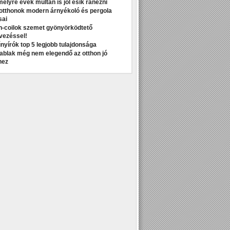
melyre évek múltán is jól esik ránézni
otthonok modern árnyékoló és pergola
sai
n-coilok szemet gyönyörködtető
vezéssel!
nyírók top 5 legjobb tulajdonsága
t ablak még nem elegendő az otthon jó
hez