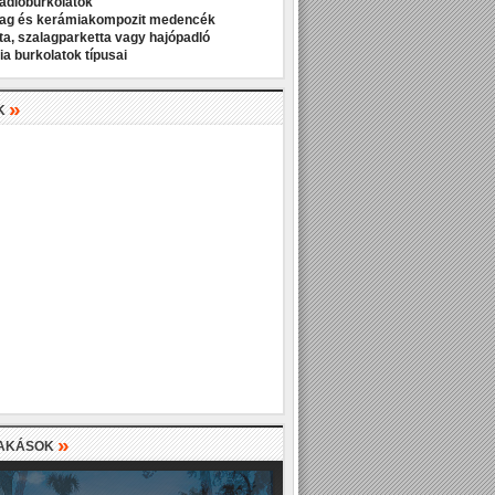
padlóburkolatok
ag és kerámiakompozit medencék
ta, szalagparketta vagy hajópadló
a burkolatok típusai
»
K
»
LAKÁSOK