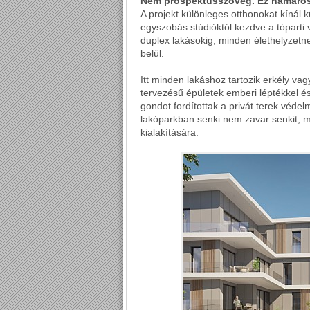
Nem prospektusszöveg. Ez hamaros
A projekt különleges otthonokat kínál
egyszobás stúdióktól kezdve a tóparti
duplex lakásokig, minden élethelyzetn
belül.
Itt minden lakáshoz tartozik erkély va
tervezésű épületek emberi léptékkel é
gondot fordítottak a privát terek véde
lakóparkban senki nem zavar senkit, m
kialakítására.