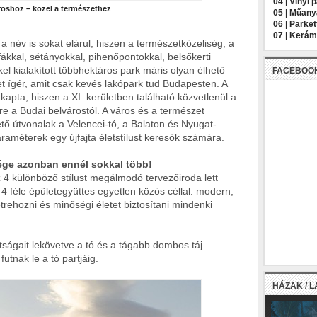
04 |
Vinyl 
roshoz – közel a természethe
z
05 |
Műany
06 |
Parket
07 |
Kerámi
 név is sokat elárul, hiszen a természetközeliség, a
́kkal, sétányokkal, pihenőpontokkal, belsőkerti
el kialakított többhektáros park máris olyan élhető
FACEBOO
et ígér, amit csak kevés lakópark tud Budapesten. A
kapta, hiszen a XI. kerületben található közvetlenül a
e a Budai belvárostól. A város és a természet
tő útvonalak a Velencei-tó, a Balaton és Nyugat-
méterek egy újfajta életstílust keresők számára.
ge azonban ennél sokkal több!
 4 különböző stílust megálmodó tervezőiroda lett
, 4 féle épületegyüttes egyetlen közös céllal: modern,
étrehozni és minőségi életet biztosítani mindenki
tságait lekövetve a tó és a tágabb dombos táj
tnak le a tó partjáig.
HÁZAK / 