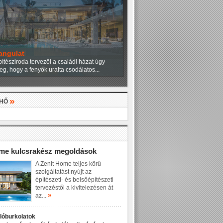
angulat
ítésziroda tervezői a családi házat úgy
eg, hogy a fenyők uralta csodálatos...
»
LHŐ
»
ome kulcsrakész megoldások
A Zenit Home teljes körű
szolgáltatást nyújt az
építészeti- és belsőépítészeti
tervezéstől a kivitelezésen át
»
az...
dlóburkolatok