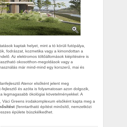
tások kaptak helyet, mint a tó körüli futópálya,
ézók, fodrászat, kozmetika vagy a kimondottan a
delő. Az elektromos töltőállomások kiépítésére is
lasztható okosotthon-megoldások vagy a
lhasználás már mind-mind egy korszerű, mai és
lanfejlesztő Atenor elsőként jelent meg
fejlesztő és azóta is folyamatosan azon dolgozik,
 a legmagasabb ökológiai követelményekkel. A
s, Váci Greens irodakomplexum elsőként kapta meg a
ősítést
(fenntartható építést minősítő, nemzetközi
összes épülete büszkélkedhet.