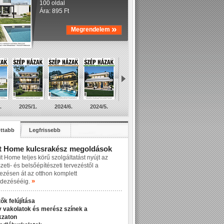
100 oldal
Ára: 895 Ft
»
Megrendelem
.
2025/1.
2024/6.
2024/5.
ttabb
Legfrissebb
t Home kulcsrakész megoldások
t Home teljes körű szolgáltatást nyújt az
zeti- és belsőépítészeti tervezéstől a
lezésen át az otthon komplett
»
dezésééig.
ők felújítása
v vakolatok és merész színek a
kzaton