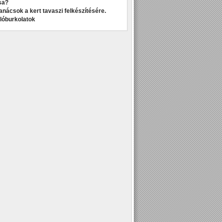
sa?
anácsok a kert tavaszi felkészítésére.
dlóburkolatok