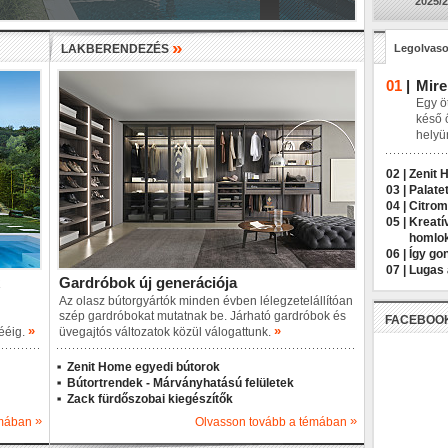
2025/2
»
LAKBERENDEZÉS
Legolvaso
01
|
Mire
Egy öt
késő 
helyü
02 |
Zenit 
03 |
Palatet
04 |
Citrom
05 |
Kreatí
homlo
06 |
Így go
07 |
Lugas 
Gardróbok új generációja
Az olasz bútorgyártók minden évben lélegzetelállítóan
szép gardróbokat mutatnak be. Járható gardróbok és
FACEBOO
»
»
sééig.
üvegajtós változatok közül válogattunk.
Zenit Home egyedi bútorok
Bútortrendek - Márványhatású felületek
Zack fürdőszobai kiegészítők
»
»
émában
Olvasson tovább a témában