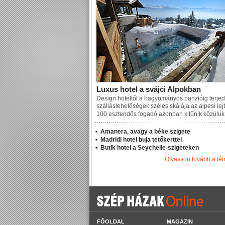
Luxus hotel a svájci Alpokban
Design hoteltől a hagyományos panzióig terjed
szálláslehetőségek széles skálája az alpesi lej
100 esztendős fogadó azonban kitűnik közülük
Amanera, avagy a béke szigete
Madridi hotel buja tetőkerttel
Butik hotel a Seychelle-szigeteken
Olvasson tovább a t
FŐOLDAL
MAGAZIN