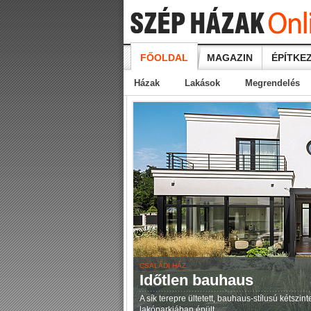
FŐOLDAL
MAGAZIN
ÉPÍTKEZ
Házak
Lakások
Megrendelés
CSALÁDI HÁZ
Időtlen bauhaus
A sík terepre ültetett, bauhaus-stílusú kétszi
lakóparkjában épült.