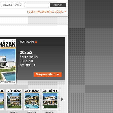
|
Keresés
REGISZTRÁCIÓ
»
FELIRATKOZÁS HÍRLEVÉLRE
»
MAGAZIN
2025/2.
április-május
100 oldal
Ára: 895 Ft
»
Megrendelem