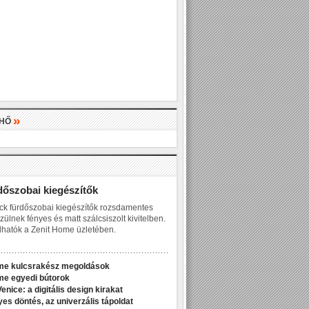
»
LHŐ
»
dőszobai kiegészítők
ck fürdőszobai kiegészítők rozsdamentes
zülnek fényes és matt szálcsiszolt kivitelben.
hatók a Zenit Home üzletében.
me kulcsrakész megoldások
me egyedi bútorok
enice: a digitális design kirakat
yes döntés, az univerzális tápoldat