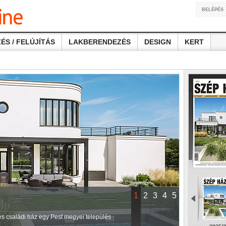
BELÉPÉS
ÉS / FELÚJÍTÁS
LAKBERENDEZÉS
DESIGN
KERT
1
2
3
4
5
ntes családi ház egy Pest megyei település