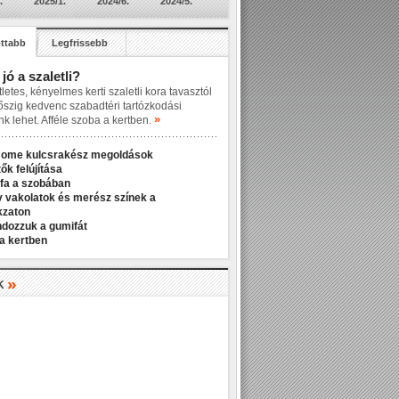
.
2025/1.
2024/6.
2024/5.
ttabb
Legfrissebb
 jó a szaletli?
letes, kényelmes kerti szaletli kora tavasztól
őszig kedvenc szabadtéri tartózkodási
»
nk lehet. Afféle szoba a kertben.
Home kulcsrakész megoldások
ők felújítása
fa a szobában
v vakolatok és merész színek a
kzaton
ndozzuk a gumifát
a kertben
»
K