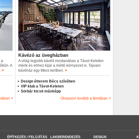
Kávézó az üvegházban
 a
A világ legjobb kávéit mostanában a Távol-Keleten
tőkön. A
mérik és ehhez kijár a méltó környezet is. Tajvani
»
»
.
kávéház egy titkos kertben.
Design étterem Bécs szívében
VIP klub a Távol-Keleten
Sörbár kicsit másképp
»
»
émában
Olvasson tovább a témában
ÉPÍTKEZÉS / FELÚJÍTÁS
LAKBERENDEZÉS
DESIGN
K