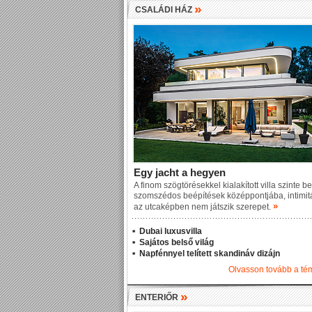
»
CSALÁDI HÁZ
Egy jacht a hegyen
A finom szögtörésekkel kialakított villa szinte b
szomszédos beépítések középpontjába, intimit
»
az utcaképben nem játszik szerepet.
Dubai luxusvilla
Sajátos belső világ
Napfénnyel telített skandináv dizájn
Olvasson tovább a t
»
ENTERIŐR