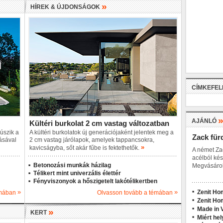
»
HÍREK & ÚJDONSÁGOK
CÍMKEFE
AJÁNLÓ
Kültéri burkolat 2 cm vastag változatban
eúszik a
A kültéri burkolatok új generációjaként jelentek meg a
Zack für
ásával
2 cm vastag járólapok, amelyek tappancsokra,
»
kavicságyba, sőt akár fűbe is fektethetők.
A német Za
acélból kés
Betonozási munkák házilag
Megvásárol
Télikert mint univerzális élettér
Fényviszonyok a hőszigetelt lakótélikertben
»
»
Zenit Ho
émában
Olvasson tovább a témában
Zenit Ho
Made in V
»
KERT
Miért hel