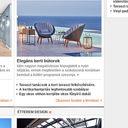
választá
Tavaszi t
Vinyl pa
Elegáns kerti bútorok
és a
Idén nagyon magabiztosan kopogtatott a nyári
áns és
időjárás, ennek megfelelően a szokásosnál korábban
»
beindult a kültéri programok szezonja.
Tavaszi tanácsok a kert tavaszi felkészítésére.
A kertkarbantartás legfontosabb szabályai
Egy okos otthon kertjébe okos fűnyíró dukál
»
»
émában
Olvasson tovább a témában
»
ÉTTEREM DESIGN