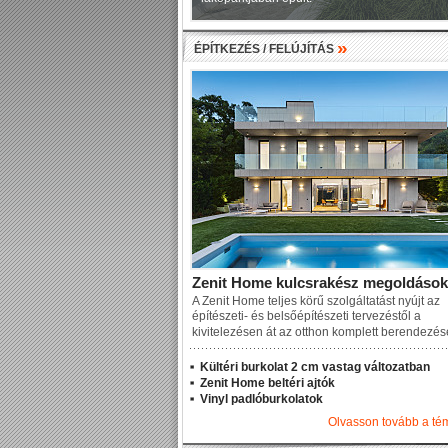
»
ÉPÍTKEZÉS / FELÚJÍTÁS
Zenit Home kulcsrakész megoldások
A Zenit Home teljes körű szolgáltatást nyújt az
építészeti- és belsőépítészeti tervezéstől a
kivitelezésen át az otthon komplett berendezé
Kültéri burkolat 2 cm vastag változatban
Zenit Home beltéri ajtók
Vinyl padlóburkolatok
Olvasson tovább a t