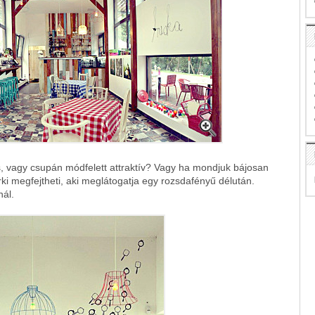
 vagy csupán módfelett attraktív? Vagy ha mondjuk bájosan
rki megfejtheti, aki meglátogatja egy rozsdafényű délután.
nál.