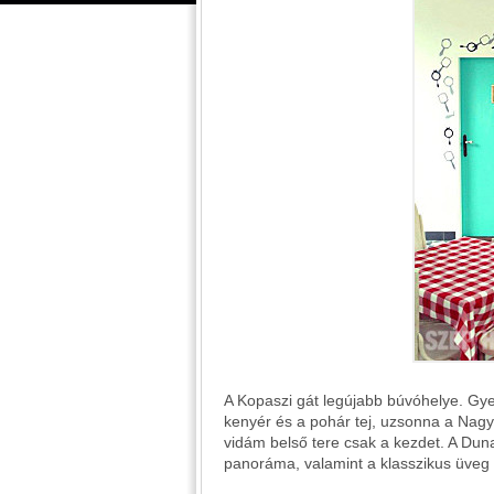
A Kopaszi gát legújabb búvóhelye. Gye
kenyér és a pohár tej, uzsonna a Nagyi
vidám belső tere csak a kezdet. A Duna
panoráma, valamint a klasszikus üveg 