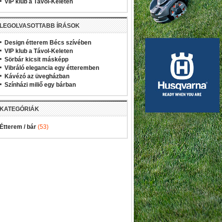
VIP klub a Távol-Keleten
LEGOLVASOTTABB ÍRÁSOK
Design étterem Bécs szívében
VIP klub a Távol-Keleten
Sörbár kicsit másképp
Vibráló elegancia egy étteremben
Kávézó az üvegházban
Színházi miliő egy bárban
KATEGÓRIÁK
Étterem / bár
(53)