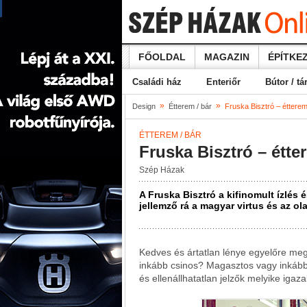
FŐOLDAL
MAGAZIN
ÉPÍTKEZ
Családi ház
Enteriőr
Bútor / tá
»
»
Design
Étterem / bár
Fruska Bisztró – étterem
ÉTTEREM / BÁR
Fruska Bisztró – étte
Szép Házak
A Fruska Bisztró a kifinomult ízlés
jellemző rá a magyar virtus és az o
Kedves és ártatlan lénye egyelőre megf
inkább csinos? Magasztos vagy inkáb
és ellenállhatatlan jelzők melyike igaz