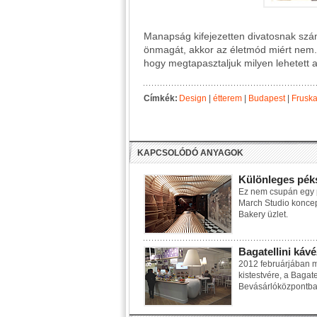
Manapság kifejezetten divatosnak számí
önmagát, akkor az életmód miért nem. M
hogy megtapasztaljuk milyen lehetett 
Címkék:
Design
|
étterem
|
Budapest
|
Frusk
KAPCSOLÓDÓ ANYAGOK
Különleges pék
Ez nem csupán egy p
March Studio koncep
Bakery üzlet.
Bagatellini ká
2012 februárjában me
kistestvére, a Bagat
Bevásárlóközpontba