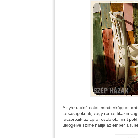
A nyár utolsó estéit mindenképpen érd
társaságoknak, vagy romantikázni vágy
fűszerezik az apró részletek, mint pél
üldögélve szinte hallja az ember a fülé