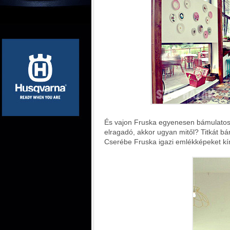
És vajon Fruska egyenesen bámulatos,
elragadó, akkor ugyan mitől? Titkát bá
Cserébe Fruska igazi emlékképeket kí