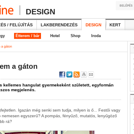
BELÉPÉS
DESIGN
ÉS / FELÚJÍTÁS
LAKBERENDEZÉS
DESIGN
KERT
rgy
Étterem / bár
Hotel
Shop
Iroda
 a gáton
rem a gáton
 és kellemes hangulat gyermekeként született, egyformán
laszos megjelenés.
ejtetlen. Igazán még senki sem tudja, milyen is ő... Festői vagy
b nemesen egyszerű? A pompás, fényűző, mutatós, lenyűgöző
abb rá?