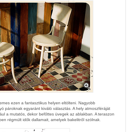
emes ezen a fantasztikus helyen eltölteni. Nagyobb
ó pároknak egyaránt kiváló választás. A hely atmoszféráját
dául a mutatós, dekor befőttes üvegek az ablakban. A teraszon
ben régmúlt idők dallamait, amelyek bakelitről szólnak.