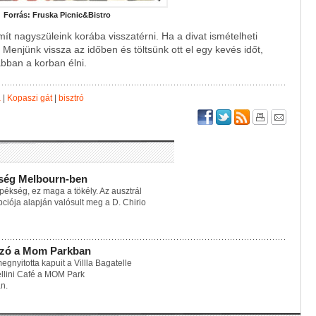
Forrás: Fruska Picnic&Bistro
t nagyszüleink korába visszatérni. Ha a divat ismételheti
enjünk vissza az időben és töltsünk ott el egy kevés időt,
abban a korban élni.
a
|
Kopaszi gát
|
bisztró
ség Melbourn-ben
ékség, ez maga a tökély. Az ausztrál
ciója alapján valósult meg a D. Chirio
vézó a Mom Parkban
gnyitotta kapuit a Villla Bagatelle
ellini Café a MOM Park
n.