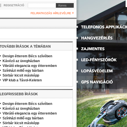
|
Keres
REGISZTRÁCIÓ
»
FELIRATKOZÁS HÍRLEVÉLRE
TOVÁBBI ÍRÁSOK A TÉMÁBAN
Design étterem Bécs szívében
Kávézó az üvegházban
Vibráló elegancia egy étteremben
Színházi miliő egy bárban
Sörbár kicsit másképp
VIP klub a Távol-Keleten
LEGFRISSEBB ÍRÁSOK
Design étterem Bécs szívében
Kávézó az üvegházban
Vibráló elegancia egy étteremben
Színházi miliő egy bárban
Sörbár kicsit másképp