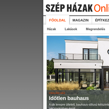
FŐOLDAL
MAGAZIN
ÉPÍTKEZ
Házak
Lakások
Megrendelés
CSALÁDI HÁZ
Időtlen bauhaus
A sík terepre ültetett, bauhaus-stílusú kétszi
lakóparkjában épült.