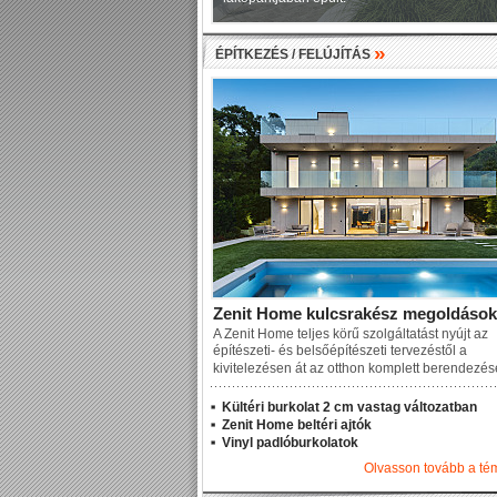
»
ÉPÍTKEZÉS / FELÚJÍTÁS
Zenit Home kulcsrakész megoldások
A Zenit Home teljes körű szolgáltatást nyújt az
építészeti- és belsőépítészeti tervezéstől a
kivitelezésen át az otthon komplett berendezé
Kültéri burkolat 2 cm vastag változatban
Zenit Home beltéri ajtók
Vinyl padlóburkolatok
Olvasson tovább a t