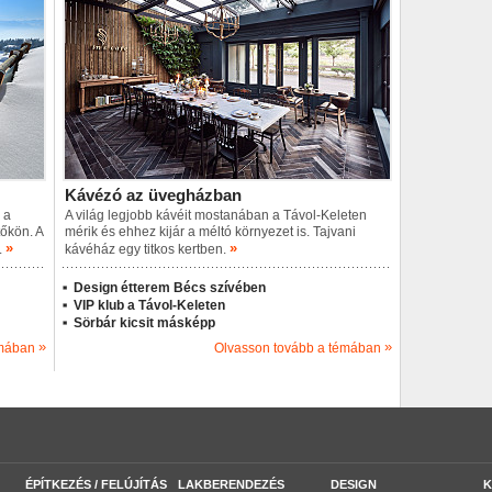
Kávézó az üvegházban
 a
A világ legjobb kávéit mostanában a Távol-Keleten
tőkön. A
mérik és ehhez kijár a méltó környezet is. Tajvani
»
»
.
kávéház egy titkos kertben.
Design étterem Bécs szívében
VIP klub a Távol-Keleten
Sörbár kicsit másképp
»
»
émában
Olvasson tovább a témában
ÉPÍTKEZÉS / FELÚJÍTÁS
LAKBERENDEZÉS
DESIGN
K