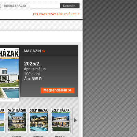
|
Keresés
REGISZTRÁCIÓ
»
FELIRATKOZÁS HÍRLEVÉLRE
»
MAGAZIN
2025/2.
április-május
100 oldal
Ára: 895 Ft
»
Megrendelem