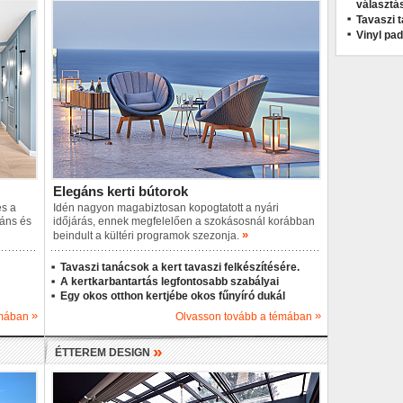
választá
Tavaszi t
Vinyl pa
Elegáns kerti bútorok
és a
Idén nagyon magabiztosan kopogtatott a nyári
áns és
időjárás, ennek megfelelően a szokásosnál korábban
»
beindult a kültéri programok szezonja.
Tavaszi tanácsok a kert tavaszi felkészítésére.
A kertkarbantartás legfontosabb szabályai
Egy okos otthon kertjébe okos fűnyíró dukál
»
»
émában
Olvasson tovább a témában
»
ÉTTEREM DESIGN