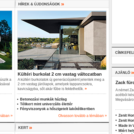
»
HÍREK & ÚJDONSÁGOK
CÍMKEFE
AJÁNLÓ
Kültéri burkolat 2 cm vastag változatban
eúszik a
A kültéri burkolatok új generációjaként jelentek meg a
Zack für
ásával
2 cm vastag járólapok, amelyek tappancsokra,
»
kavicságyba, sőt akár fűbe is fektethetők.
A német Za
acélból kés
Betonozási munkák házilag
Megvásárol
Télikert mint univerzális élettér
Fényviszonyok a hőszigetelt lakótélikertben
»
»
Zenit Ho
émában
Olvasson tovább a témában
Zenit Ho
Made in V
»
KERT
Miért hel