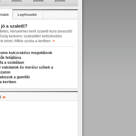
.
2025/1.
2024/6.
2024/5.
ttabb
Legfrissebb
 jó a szaletli?
letes, kényelmes kerti szaletli kora tavasztól
őszig kedvenc szabadtéri tartózkodási
»
nk lehet. Afféle szoba a kertben.
Home kulcsrakész megoldások
ők felújítása
fa a szobában
v vakolatok és merész színek a
kzaton
ndozzuk a gumifát
a kertben
»
K