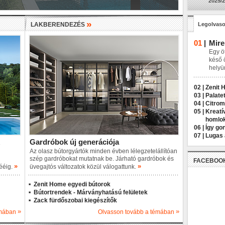
2025/2
»
LAKBERENDEZÉS
Legolvaso
01
|
Mire
Egy öt
késő 
helyü
02 |
Zenit 
03 |
Palatet
04 |
Citrom
05 |
Kreatí
homlo
06 |
Így go
07 |
Lugas 
Gardróbok új generációja
Az olasz bútorgyártók minden évben lélegzetelállítóan
szép gardróbokat mutatnak be. Járható gardróbok és
FACEBOO
»
»
sééig.
üvegajtós változatok közül válogattunk.
Zenit Home egyedi bútorok
Bútortrendek - Márványhatású felületek
Zack fürdőszobai kiegészítők
»
»
émában
Olvasson tovább a témában