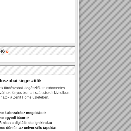
»
LHŐ
»
dőszobai kiegészítők
ck fürdőszobai kiegészítők rozsdamentes
zülnek fényes és matt szálcsiszolt kivitelben.
hatók a Zenit Home üzletében.
me kulcsrakész megoldások
me egyedi bútorok
enice: a digitális design kirakat
yes döntés, az univerzális tápoldat