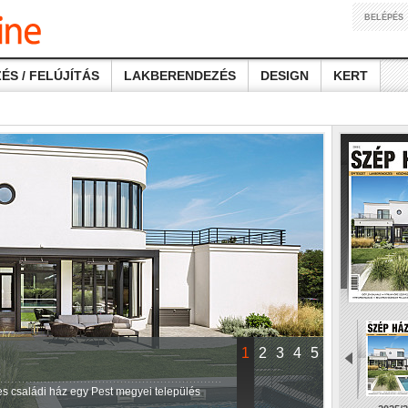
BELÉPÉS
ÉS / FELÚJÍTÁS
LAKBERENDEZÉS
DESIGN
KERT
1
2
3
4
5
ntes családi ház egy Pest megyei település