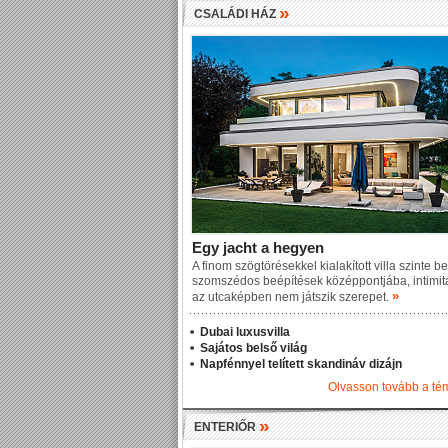
»
CSALÁDI HÁZ
Egy jacht a hegyen
A finom szögtörésekkel kialakított villa szinte b
szomszédos beépítések középpontjába, intimit
»
az utcaképben nem játszik szerepet.
Dubai luxusvilla
Sajátos belső világ
Napfénnyel telített skandináv dizájn
Olvasson tovább a t
»
ENTERIŐR