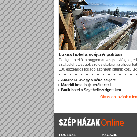
Luxus hotel a svájci Alpokban
Design hoteltől a hagyományos panzióig terjed
szálláslehetőségek széles skálája az alpesi lej
100 esztendős fogadó azonban kitűnik közülük
Amanera, avagy a béke szigete
Madridi hotel buja tetőkerttel
Butik hotel a Seychelle-szigeteken
Olvasson tovább a t
FŐOLDAL
MAGAZIN