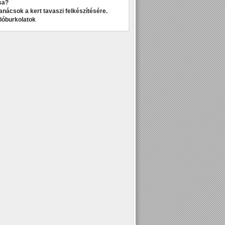
sa?
anácsok a kert tavaszi felkészítésére.
dlóburkolatok