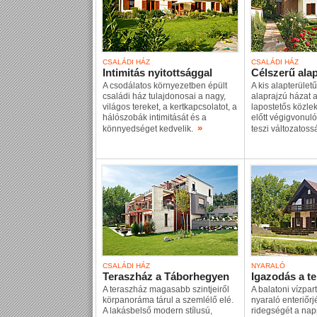
CSALÁDI HÁZ
CSALÁDI HÁZ
Intimitás nyitottsággal
Célszerű alap
A csodálatos környezetben épült
A kis alapterület
családi ház tulajdonosai a nagy,
alaprajzú házat a
világos tereket, a kertkapcsolatot, a
lapostetős közle
hálószobák intimitását és a
előtt végigvonul
»
könnyedséget kedvelik.
teszi változatos
CSALÁDI HÁZ
NYARALÓ
Teraszház a Táborhegyen
Igazodás a t
A teraszház magasabb szintjeiről
A balatoni vízpart
körpanoráma tárul a szemlélő elé.
nyaraló enteriőr
A lakásbelső modern stílusú,
ridegségét a nap