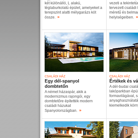
két különálló, L alakú,
vezeti a tekintet
téglaburkolatú épület, amelyeket a
tervezett család
terepszint alatti mélygarázs köt
méretű és belm
»
»
össze.
helyiségeiben.
CSALÁDI HÁZ
CSALÁDI HÁZ
Egy dél-spanyol
Értékek és v
dombtetőn
A dél-budai csal
lakóparkban épül
A német házaspár, akik a
formavilágával, 
modernizmus rajongói, egy
anyaghasználatá
dombtetőre építették modern
kiemelkedik kör
családi házukat
»
Spanyolországban.