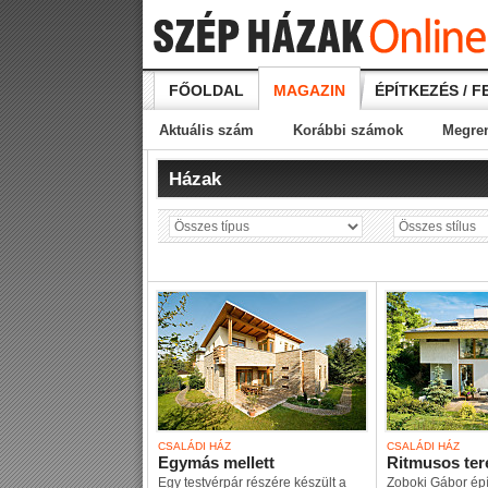
FŐOLDAL
MAGAZIN
ÉPÍTKEZÉS / F
Aktuális szám
Korábbi számok
Megre
Házak
CSALÁDI HÁZ
CSALÁDI HÁZ
Egymás mellett
Ritmusos ter
Egy testvérpár részére készült a
Zoboki Gábor épí