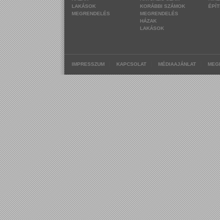
LAKÁSOK
KORÁBBI SZÁMOK
ÉPÍ
MEGRENDELÉS
MEGRENDELÉS
HÁZAK
LAKÁSOK
|
|
|
IMPRESSZUM
KAPCSOLAT
MÉDIAAJÁNLAT
MEG