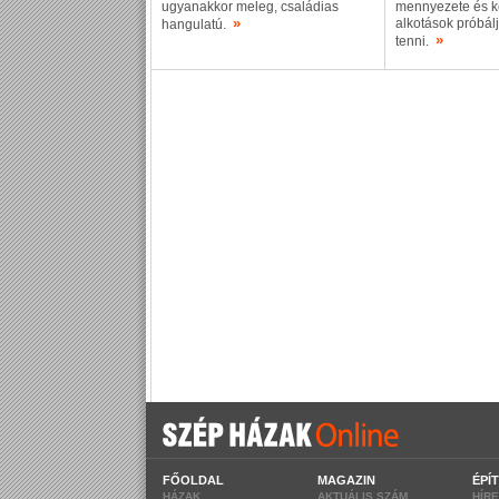
ugyanakkor meleg, családias
mennyezete és 
»
alkotások próbál
hangulatú.
»
tenni.
FŐOLDAL
MAGAZIN
ÉPÍ
HÁZAK
AKTUÁLIS SZÁM
HÍR