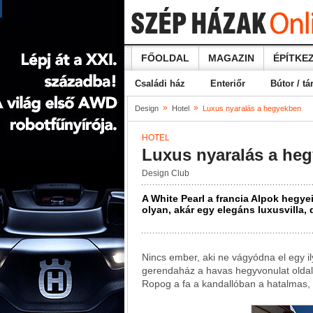
FŐOLDAL
MAGAZIN
ÉPÍTKEZ
Családi ház
Enteriőr
Bútor / tá
»
»
Design
Hotel
Luxus nyaralás a hegyekben
HOTEL
Luxus nyaralás a he
Design Club
A White Pearl a francia Alpok hegyei 
olyan, akár egy elegáns luxusvilla, 
Nincs ember, aki ne vágyódna el egy il
gerendaház a havas hegyvonulat oldalá
Ropog a fa a kandallóban a hatalmas,