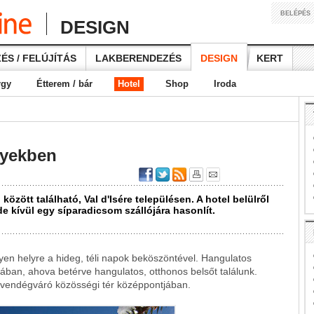
BELÉPÉS
DESIGN
ÉS / FELÚJÍTÁS
LAKBERENDEZÉS
DESIGN
KERT
rgy
Étterem / bár
Hotel
Shop
Iroda
gyekben
között található, Val d'Isére településen. A hotel belülről
de kívül egy síparadicsom szállójára hasonlít.
yen helyre a hideg, téli napok beköszöntével. Hangulatos
ban, ahova betérve hangulatos, otthonos belsőt találunk.
 vendégváró közösségi tér középpontjában.