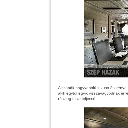
A szobák nagyvonalú luxusa és kénye
akik egytől egyik visszavágyódnak erre
részleg teszi teljessé.