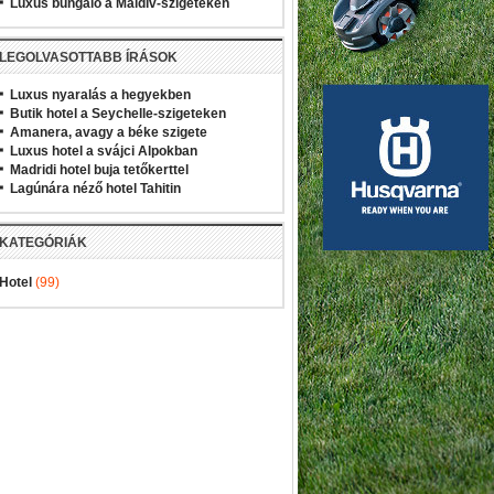
Luxus bungaló a Maldív-szigeteken
LEGOLVASOTTABB ÍRÁSOK
Luxus nyaralás a hegyekben
Butik hotel a Seychelle-szigeteken
Amanera, avagy a béke szigete
Luxus hotel a svájci Alpokban
Madridi hotel buja tetőkerttel
Lagúnára néző hotel Tahitin
KATEGÓRIÁK
Hotel
(99)