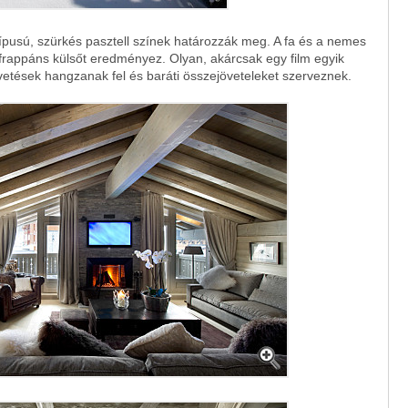
típusú, szürkés pasztell színek határozzák meg. A fa és a nemes
frappáns külsőt eredményez. Olyan, akárcsak egy film egyik
vetések hangzanak fel és baráti összejöveteleket szerveznek.