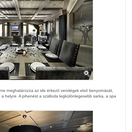
lme meghatározza az ide érkező vendégek első benyomását,
 a helyre. A pihenést a szálloda legkülönlegesebb sarka, a spa