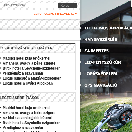
|
Keres
REGISZTRÁCIÓ
»
FELIRATKOZÁS HÍRLEVÉLRE
TOVÁBBI ÍRÁSOK A TÉMÁBAN
Madridi hotel buja tetőkerttel
Amanera, avagy a béke szigete
Butik hotel a Seychelle-szigeteken
Vendégház a szavannán
Luxus bungaló a Maldív-szigeteken
Luxus hotel a svájci Alpokban
LEGFRISSEBB ÍRÁSOK
Madridi hotel buja tetőkerttel
Amanera, avagy a béke szigete
Az idei szezon legjobb bútorai
Butik hotel a Seychelle-szigeteken
Vendégház a szavannán