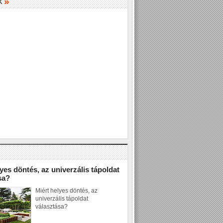
»
K
»
yes döntés, az univerzális tápoldat
sa?
Miért helyes döntés, az
univerzális tápoldat
választása?