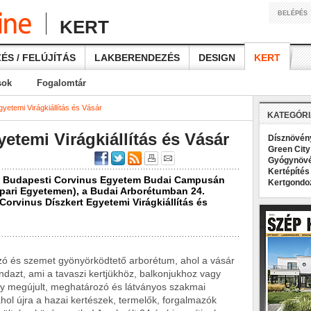
BELÉPÉS
KERT
ÉS / FELÚJÍTÁS
LAKBERENDEZÉS
DESIGN
KERT
sok
Fogalomtár
yetemi Virágkiállítás és Vásár
KATEGÓR
etemi Virágkiállítás és Vásár
Dísznövé
Green Cit
Gyógynöv
Kertépíté
tt a Budapesti Corvinus Egyetem Budai Campusán
Kertgond
ripari Egyetemen), a Budai Arborétumban 24.
orvinus Díszkert Egyetemi Virágkiállítás és
gzó és szemet gyönyörködtető arborétum, ahol a vásár
ndazt, ami a tavaszi kertjükhöz, balkonjukhoz vagy
gy megújult, meghatározó és látványos szakmai
 ahol újra a hazai kertészek, termelők, forgalmazók