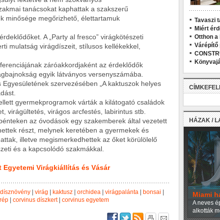
zakmai tanácsokat kaphattak a szakszerű
ek minősége megőrizhető, élettartamuk
Tavaszi t
Miért ér
érdeklődőket. A „Party al fresco” virágkötészeti
Otthon a
Várépítő
ti mulatság virágdíszeit, stílusos kellékekkel,
CONSTR
Könyvajá
ferenciájának záróakkordjaként az érdeklődők
ilágbajnokság egyik látványos versenyszámába.
 Egyesületének szervezésében „A kaktuszok helyes
CÍMKEFE
adást.
lett gyermekprogramok várták a kilátogató családok
t, virágültetés, virágos arcfestés, labirintus stb.
n, pénteken az óvodások egy szakemberek által vezetett
HÁZAK / 
hettek részt, melynek keretében a gyermekek és
attak, illetve megismerkedhettek az őket körülölelő
szeti és a kapcsolódó szakmákkal.
 Egyetemi Virágkiállítás és Vásár
dísznövény
|
virág
|
kaktusz
|
orchidea
|
virágpalánta
|
bonsai
|
Miami h
rép
|
corvinus díszkert
|
corvinus egyetem
A neves ép
alkották m