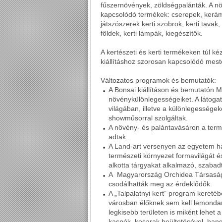
fűszernövények, zöldségpalánták. A nö
kapcsolódó termékek: cserepek, kerámi
játszószerek kerti szobrok, kerti tava
földek, kerti lámpák, kiegészítők.
A kertészeti és kerti termékeken túl 
kiállításhoz szorosan kapcsolódó mest
Változatos programok és bemutatók:
A Bonsai kiállításon és bemutatón M
növénykülönlegességeiket. A látoga
világában, illetve a különlegességek
showműsorral szolgáltak.
A növény- és palántavásáron a terme
adtak.
A Land-art versenyen az egyetem hall
természeti környezet formavilágát é
alkotta tárgyakat alkalmazó, szabadt
A Magyarország Orchidea Társaság 
csodálhatták meg az érdeklődők.
A „Talpalatnyi kert” program kereté
városban élőknek sem kell lemondani
legkisebb területen is miként lehet a
kaspók, kosarak beültetésével, han