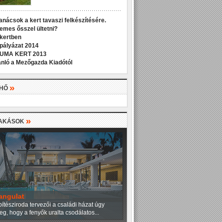
anácsok a kert tavaszi felkészítésére.
demes ősszel ültetni?
 kertben
 pályázat 2014
UMA KERT 2013
nló a Mezőgazda Kiadótól
»
LHŐ
»
LAKÁSOK
angulat
ítésziroda tervezői a családi házat úgy
eg, hogy a fenyők uralta csodálatos...