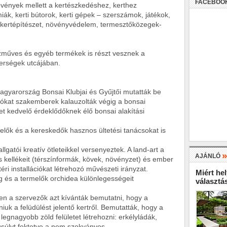
FACEBOO
vények mellett a kertészkedéshez, kerthez
ák, kerti bútorok, kerti gépek – szerszámok, játékok,
k, kertépítészet, növényvédelem, termesztőközegek-
kézműves és egyéb termékek is részt vesznek a
erségek utcájában.
agyarország Bonsai Klubjai és Gyűjtői mutatták be
tókat szakemberek kalauzolták végig a bonsai
et kedvelő érdeklődőknek élő bonsai alakítási
lők és a kereskedők hasznos ültetési tanácsokat is
gatói kreatív ötleteikkel versenyeztek. A land-art a
AJÁNLÓ
s kellékeit (térszínformák, kövek, növényzet) és ember
éri installációkat létrehozó művészeti irányzat.
Miért hel
és a termelők orchidea különlegességeit
választá
ben a szervezők azt kívánták bemutatni, hogy a
uk a felüdülést jelentő kertről. Bemutatták, hogy a
 legnagyobb zöld felületet létrehozni: erkélyládák,
gsúlyt fektetve a nem szokványos