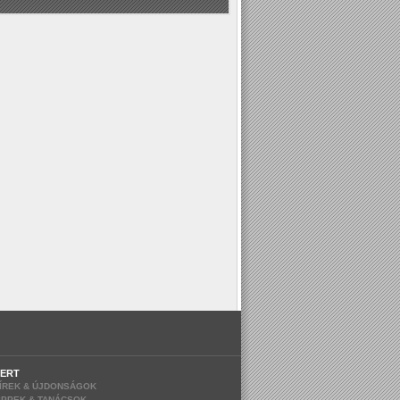
ERT
ÍREK & ÚJDONSÁGOK
IPPEK & TANÁCSOK