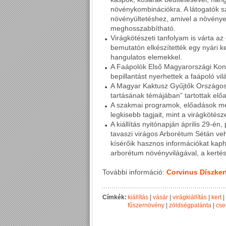
növénykombinációkra. A látogatók s
növényültetéshez, amivel a növény
meghosszabbítható.
Virágkötészeti tanfolyam is várta az 
bemutatón elkészítették egy nyári ker
hangulatos elemekkel.
A Faápolók Első Magyarországi Kon
bepillantást nyerhettek a faápoló v
A Magyar Kaktusz Gyűjtők Országos
tartásának témájában” tartottak elő
A szakmai programok, előadások mel
legkisebb tagjait, mint a virágkötésze
A kiállítás nyitónapján április 29-é
tavaszi virágos Arborétum Sétán ve
kísérőik hasznos információkat kaph
arborétum növényvilágával, a kerté
További információ:
Corvinus Díszkert
Címkék:
kiállítás
|
vásár
|
virágkiállítás
|
kert
|
fűszernövény
|
zöldségpalánta
|
cse