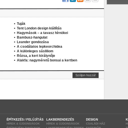
Tuják
Tent London design kiállítás
Hagymások – a tavasz hírnökei
Bambusz-hangulat
Leander gondozása
A csodálatos lepkeorchidea
A különleges sásliliom
Rózsa, a kert királynője
Alakfa: nagyméretű bonsai a kertben
ÉPÍTKEZÉS / FELÚJÍTÁS
LAKBERENDEZÉS
DESIGN
K
HÍREK & ÚJDONSÁGOK
HÍREK & ÚJDONSÁGOK
CSALÁDI HÁZ
H
ÉPÍTKEZÉSI TANÁCSOK
LAKBERENDEZÉSI TIPPEK
ENTERIŐR
T