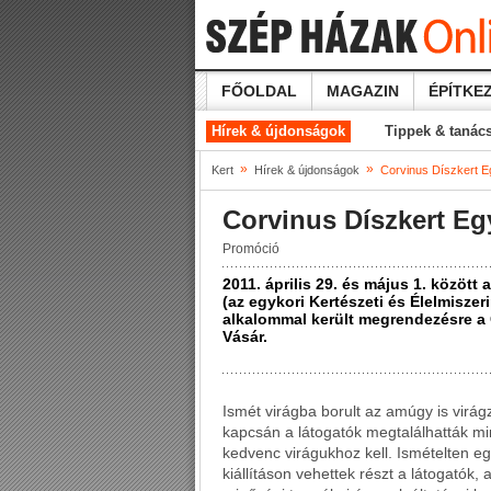
FŐOLDAL
MAGAZIN
ÉPÍTKEZ
Hírek & újdonságok
Tippek & tanác
»
»
Kert
Hírek & újdonságok
Corvinus Díszkert Eg
Corvinus Díszkert Egy
Promóció
2011. április 29. és május 1. közö
(az egykori Kertészeti és Élelmisze
alkalommal került megrendezésre a C
Vásár.
Ismét virágba borult az amúgy is virá
kapcsán a látogatók megtalálhatták mi
kedvenc virágukhoz kell. Ismételten e
kiállításon vehettek részt a látogatók,