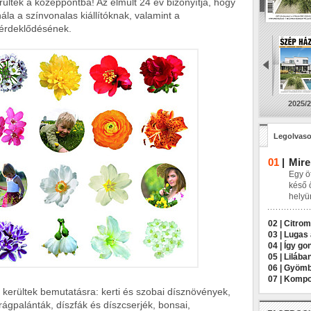
rültek a középpontba! Az elmúlt 24 év bizonyítja, hogy
hála a színvonalas kiállítóknak, valamint a
 érdeklődésének.
2025/2
Legolvaso
01
|
Mire
Egy öt
késő 
helyü
02 |
Citrom
03 |
Lugas 
04 |
Így go
05 |
Lilába
06 |
Gyömbé
07 |
Kompos
kerültek bemutatásra: kerti és szobai dísznövények,
rágpalánták, díszfák és díszcserjék, bonsai,