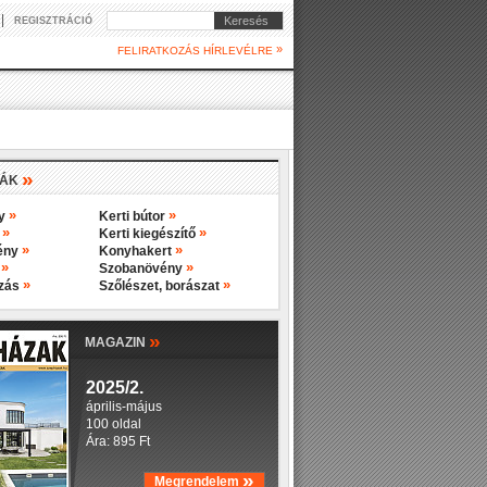
|
Keresés
REGISZTRÁCIÓ
»
FELIRATKOZÁS HÍRLEVÉLRE
»
IÁK
»
»
ny
Kerti bútor
»
»
y
Kerti kiegészítő
»
»
ény
Konyhakert
»
»
s
Szobanövény
»
»
ozás
Szőlészet, borászat
»
MAGAZIN
2025/2.
április-május
100 oldal
Ára: 895 Ft
»
Megrendelem