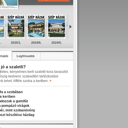
.
2025/1.
2024/6.
2024/5.
ttabb
Legfrissebb
 jó a szaletli?
letes, kényelmes kerti szaletli kora tavasztól
őszig kedvenc szabadtéri tartózkodási
»
nk lehet. Afféle szoba a kertben.
fa a szobában
a kertben
ndozzuk a gumifát
n pompázó virágok
r, mint szobanövény
zt készítése házilag