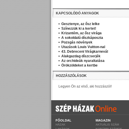
KAPCSOLÓDÓ ANYAGOK
Gesztenye, az ősz lelke
Színezzük ki a kertet!
Krizantém, az ősz virága
A sokoldalú díszkáposzta
Pozsgás növények
Utazások Louis Vuitton-nal
43. Debreceni Virágkarnevál
Alakgazdag díszcserjék
Az orchideák nyaraltatása
Örökzöldeket a kertbe
FŐOLDAL
MAGAZIN
HÁZAK
AKTUÁLIS SZÁM
LAKÁSOK
KORÁBBI SZÁMOK