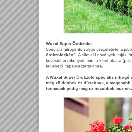
Wuxal Super Örökzöld:
Speciális nitrogéntúlsúlyos összetétellel a jo
örökzöldekért”.
A tűlevelű növények, tuják, ö
kevésbé érzékenyek, mint a kémhatásra (pH) 
felvehető tápanyagtartalomra.
A Wuxal Super Örökzöld speciális nitrogén
még zöldebbek és dúsabbak, a magasabb mi
terméseik pedig még színesebbek lesznek.