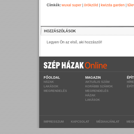
Címkék:
wuxal super
|
örökzöld
|
kwizda garden
|
tűl
FŐOLDAL
MAGAZIN
ÉPÍ
HÁZAK
AKTUÁLIS SZÁM
HÍR
LAKÁSOK
KORÁBBI SZÁMOK
ÉPÍ
MEGRENDELÉS
MEGRENDELÉS
HÁZAK
LAKÁSOK
|
|
|
IMPRESSZUM
KAPCSOLAT
MÉDIAAJÁNLAT
MEG