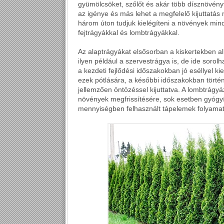
gyümölcsöket, szőlőt és akár több dísznövényf
az igénye és más lehet a megfelelő kijuttatás 
három úton tudjuk kielégíteni a növények mind
fejtrágyákkal és lombtrágyákkal.
Az alaptrágyákat elsősorban a kiskertekben al
ilyen például a szervestrágya is, de ide sorol
a kezdeti fejlődési időszakokban jó eséllyel ki
ezek pótlására, a későbbi időszakokban törté
jellemzően öntözéssel kijuttatva. A lombtrágy
növények megfrissítésére, sok esetben gyógy
mennyiségben felhasznált tápelemek folyamat