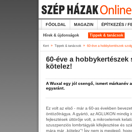
FŐOLDAL
MAGAZIN
ÉPÍTKEZÉS / F
Hírek & újdonságok
Tippek & tanácsok
»
»
Kert
Tippek & tanácsok
60-éve a hobbykertészek szolgá
60-éve a hobbykertészek 
kötelez!
A Wuxal egy jól csengő, ismert márkanév a
egyaránt.
Ez volt az első - már a 60-as években beveze
öntözőtrágya. A gyártó, az AGLUKON mindig is
fejlesztések úttörője volt, a mikroelemek kela
szuszpenziós lombrtágyák kifejlesztése és s
mára már „kötelez”! Így nem is meglepő, hogy