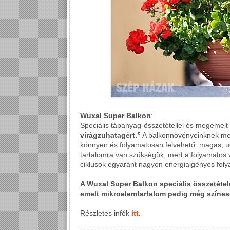
Wuxal Super Balkon
Speciális tápanyag-összetétellel és megemelt
virágzuhatagért.”
A balkonnövényeinknek megú
könnyen és folyamatosan felvehető magas, ug
tartalomra van szükségük, mert a folyamatos v
ciklusok egyaránt nagyon energiaigényes fol
A Wuxal Super Balkon speciális összetétel
emelt mikroelemtartalom pedig még színe
Részletes infók
itt.