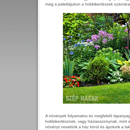
meg a palettájukon a hobbikertészek számára
A növények folyamatos és megfelelő tápanyag
hobbikertésznek, vagy háziasszonynak, mint e
növényt nevelünk a ház körül és ápolunk a la