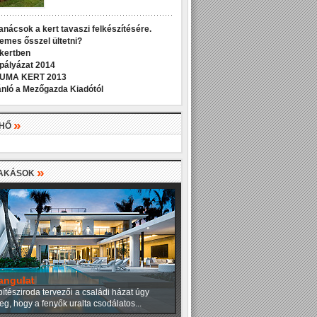
anácsok a kert tavaszi felkészítésére.
demes ősszel ültetni?
 kertben
 pályázat 2014
UMA KERT 2013
nló a Mezőgazda Kiadótól
»
LHŐ
»
LAKÁSOK
angulat
ítésziroda tervezői a családi házat úgy
eg, hogy a fenyők uralta csodálatos...