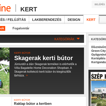
BELÉPÉS
KERT
ÉS / FELÚJÍTÁS
LAKBERENDEZÉS
DESIGN
KERT
sok
Fogalomtár
KATEGÓRIÁK
KATEGÓR
Dísznövé
Green Cit
KERTI BÚTOR
Gyógynöv
Skagerak kerti bútor
Kertépíté
Kertgond
Júniustól a dán Skagerak termékei is elérhetők a
Villa Bagatelle Home Decoration Shopban. A
Skagerak kollekció kerti bútor és kiegészítők
»
tárháza.
KERTI BÚTOR
Raklap bútor a kertben