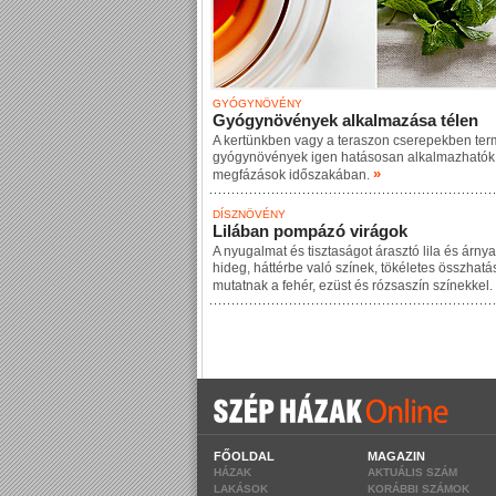
GYÓGYNÖVÉNY
Gyógynövények alkalmazása télen
A kertünkben vagy a teraszon cserepekben ter
gyógynövények igen hatásosan alkalmazhatók a
»
megfázások időszakában.
DÍSZNÖVÉNY
Lilában pompázó virágok
A nyugalmat és tisztaságot árasztó lila és árnya
hideg, háttérbe való színek, tökéletes összhatá
mutatnak a fehér, ezüst és rózsaszín színekkel.
FŐOLDAL
MAGAZIN
HÁZAK
AKTUÁLIS SZÁM
LAKÁSOK
KORÁBBI SZÁMOK