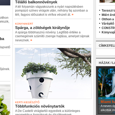
Télálló balkonnövények
A tél folyamán vágyakozunk a nyári napsütésben
pompázó színes virágok után, néhány faj azonban a
Tavaszi t
»
téli, fagyos időszakot is virítva vészeli át.
Miért ér
 otthon
Otthon a
ekszik,
Várépítő
KONYHAKERT
Spárga, a zöldségek királynője
CONSTR
A spárga többhasznú növény. Legfőbb értéke a
Könyvajá
csemegének számító zsenge hajtása, amelyet sípnak
sba
»
neveznek.
CÍMKEFE
alapvető
HÁZAK / 
nőjének.
Miami h
KERTI KIEGÉSZÍTŐ
Többfunkciós növénytartók
A neves ép
alkották m
A De Castelli virágtartói egyediek a különleges
geometrikus formáknak és díszítéseknek