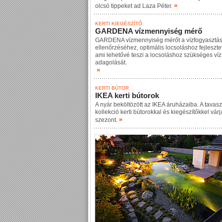
»
olcsó tippeket ad Laza Péter.
KERTI KIEGÉSZÍTŐ
GARDENA vízmennyiség mérő
GARDENA vízmennyiség mérőt a vízfogyasztá
ellenőrzéséhez, optimális locsoláshoz fejlesztet
ami lehetővé teszi a locsoláshoz szükséges ví
adagolását.
»
KERTI BÚTOR
IKEA kerti bútorok
A nyár beköltözött az IKEA áruházaiba. A tavasz
kollekció kerti bútorokkal és kiegészítőkkel várj
»
szezont.