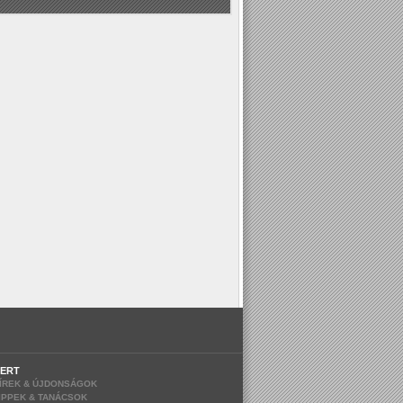
ERT
ÍREK & ÚJDONSÁGOK
IPPEK & TANÁCSOK