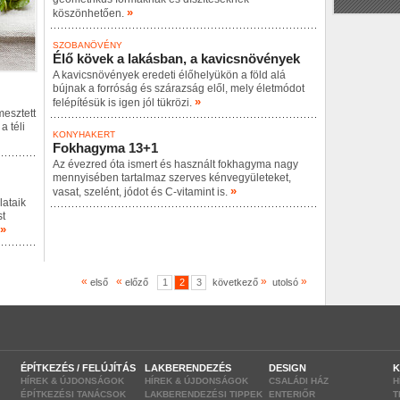
»
köszönhetően.
SZOBANÖVÉNY
Élő kövek a lakásban, a kavicsnövények
A kavicsnövények eredeti élőhelyükön a föld alá
bújnak a forróság és szárazság elől, mely életmódot
»
felépítésük is igen jól tükrözi.
mesztett
 téli
KONYHAKERT
Fokhagyma 13+1
Az évezred óta ismert és használt fokhagyma nagy
mennyisében tartalmaz szerves kénvegyületeket,
»
vasat, szelént, jódot és C-vitamint is.
lataik
st
»
«
«
»
»
első
előző
1
2
3
következő
utolsó
ÉPÍTKEZÉS / FELÚJÍTÁS
LAKBERENDEZÉS
DESIGN
K
HÍREK & ÚJDONSÁGOK
HÍREK & ÚJDONSÁGOK
CSALÁDI HÁZ
H
ÉPÍTKEZÉSI TANÁCSOK
LAKBERENDEZÉSI TIPPEK
ENTERIŐR
T