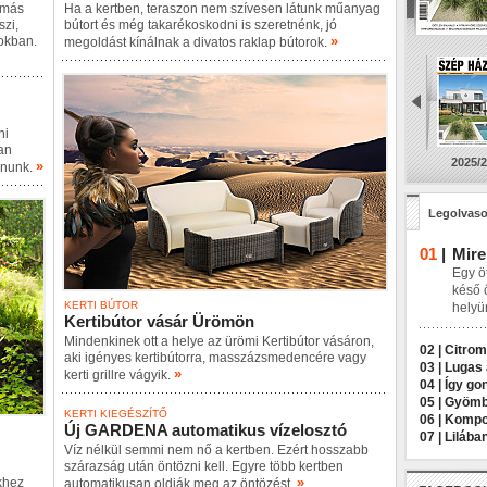
 más
Ha a kertben, teraszon nem szívesen látunk műanyag
zi,
bútort és még takarékoskodni is szeretnénk, jó
»
pokban.
megoldást kínálnak a divatos raklap bútorok.
ni
an
2025/2
»
anunk.
Legolvaso
01
|
Mire
Egy öt
késő 
KERTI BÚTOR
helyü
Kertibútor vásár Ürömön
Mindenkinek ott a helye az ürömi Kertibútor vásáron,
02 |
Citrom
aki igényes kertibútorra, masszázsmedencére vagy
03 |
Lugas 
»
kerti grillre vágyik.
04 |
Így go
05 |
Gyömbé
KERTI KIEGÉSZÍTŐ
06 |
Kompos
Új GARDENA automatikus vízelosztó
07 |
Lilába
Víz nélkül semmi nem nő a kertben. Ezért hosszabb
szárazság után öntözni kell. Egyre több kertben
»
khez
automatikusan oldják meg az öntözést.