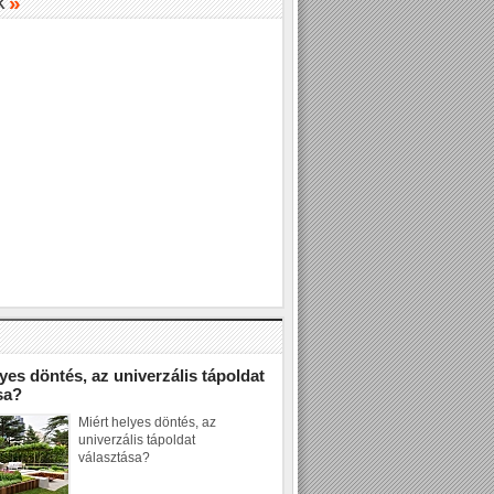
»
K
»
yes döntés, az univerzális tápoldat
sa?
Miért helyes döntés, az
univerzális tápoldat
választása?