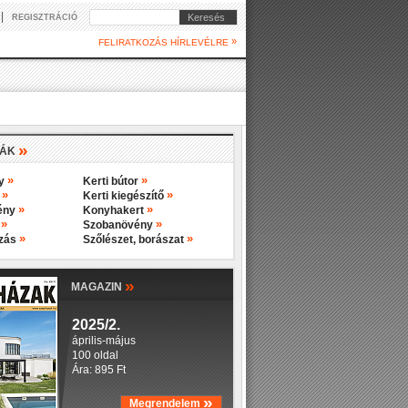
|
Keresés
REGISZTRÁCIÓ
»
FELIRATKOZÁS HÍRLEVÉLRE
»
IÁK
»
»
ny
Kerti bútor
»
»
y
Kerti kiegészítő
»
»
ény
Konyhakert
»
»
s
Szobanövény
»
»
ozás
Szőlészet, borászat
»
MAGAZIN
2025/2.
április-május
100 oldal
Ára: 895 Ft
»
Megrendelem