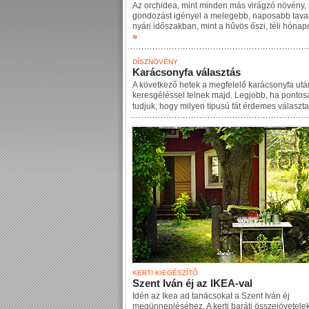
Az orchidea, mint minden más virágzó növény,
gondozást igényel a melegebb, naposabb tavas
nyári időszakban, mint a hűvös őszi, téli hóna
»
DÍSZNÖVÉNY
Karácsonyfa választás
A következő hetek a megfelelő karácsonyfa utá
keresgéléssel telnek majd. Legjobb, ha pontos
tudjuk, hogy milyen típusú fát érdemes választ
KERTI KIEGÉSZÍTŐ
Szent Iván éj az IKEA-val
Idén az Ikea ad tanácsokat a Szent Iván éj
megünnepléséhez. A kerti baráti összejövetele