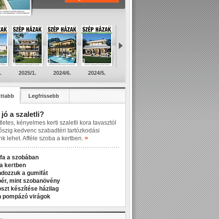
.
2025/1.
2024/6.
2024/5.
ttabb
Legfrissebb
 jó a szaletli?
letes, kényelmes kerti szaletli kora tavasztól
őszig kedvenc szabadtéri tartózkodási
»
nk lehet. Afféle szoba a kertben.
fa a szobában
a kertben
ndozzuk a gumifát
r, mint szobanövény
zt készítése házilag
n pompázó virágok