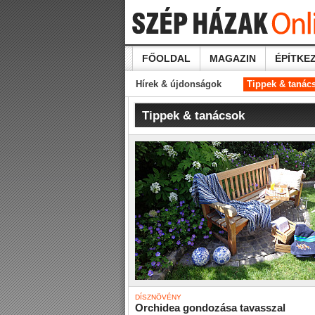
FŐOLDAL
MAGAZIN
ÉPÍTKEZ
Hírek & újdonságok
Tippek & tanác
Tippek & tanácsok
DÍSZNÖVÉNY
Orchidea gondozása tavasszal