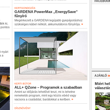
FACEBOO
KERTGONDOZÁS
GARDENA PowerMax „EnergySave“
fűnyíró
s
Megérkezett a GARDENA legújabb gyepápoláshoz
ték ki,
»
szükséges kábel nélküli, akkumulátoros fűnyírója.
z pontos
i-nyári
a a
AJÁNLÓ
Miért hel
KERTI BÚTOR
ALL+ QZone – Programok a szabadban
választá
Amint az időjárás lehetővé teszi, mi is lehetne
remekebb program, mint egy közös ebéd vagy
»
vacsora a családdal, barátokkal a kertben.
DÍSZNÖVÉNY