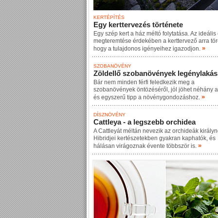
KERTÉPÍTÉS
Egy kerttervezés története
Egy szép kert a ház méltó folytatása. Az ideális
megteremtése érdekében a kerttervező arra tör
»
hogy a tulajdonos igényeihez igazodjon.
SZOBANÖVÉNY
Zöldellő szobanövények legénylaká
Bár nem minden férfi feledkezik meg a
szobanövények öntözéséről, jól jöhet néhány 
»
és egyszerű tipp a növénygondozáshoz.
DÍSZNÖVÉNY
Cattleya - a legszebb orchidea
A Cattleyát méltán nevezik az orchideák király
Hibridjei kertészetekben gyakran kaphatók, és
»
hálásan virágoznak évente többször is.