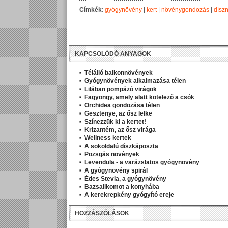
Címkék:
gyógynövény
|
kert
|
növénygondozás
|
dísz
KAPCSOLÓDÓ ANYAGOK
Télálló balkonnövények
Gyógynövények alkalmazása télen
Lilában pompázó virágok
Fagyöngy, amely alatt kötelező a csók
Orchidea gondozása télen
Gesztenye, az ősz lelke
Színezzük ki a kertet!
Krizantém, az ősz virága
Wellness kertek
A sokoldalú díszkáposzta
Pozsgás növények
Levendula - a varázslatos gyógynövény
A gyógynövény spirál
Édes Stevia, a gyógynövény
Bazsalikomot a konyhába
A kerekrepkény gyógyító ereje