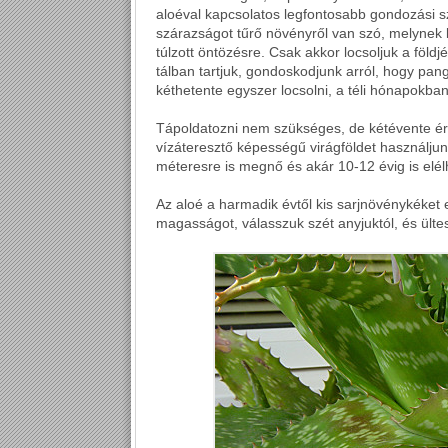
aloéval kapcsolatos legfontosabb gondozási sza
szárazságot tűrő növényről van szó, melynek l
túlzott öntözésre. Csak akkor locsoljuk a föld
tálban tartjuk, gondoskodjunk arról, hogy pan
kéthetente egyszer locsolni, a téli hónapokba
Tápoldatozni nem szükséges, de kétévente ér
vízáteresztő képességű virágföldet használjunk
méteresre is megnő és akár 10-12 évig is elé
Az aloé a harmadik évtől kis sarjnövénykéket e
magasságot, válasszuk szét anyjuktól, és ülte