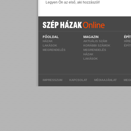
FŐOLDAL
MAGAZIN
ÉPÍ
HÁZAK
AKTUÁLIS SZÁM
HÍR
LAKÁSOK
KORÁBBI SZÁMOK
ÉPÍ
MEGRENDELÉS
MEGRENDELÉS
HÁZAK
LAKÁSOK
|
|
|
IMPRESSZUM
KAPCSOLAT
MÉDIAAJÁNLAT
MEG