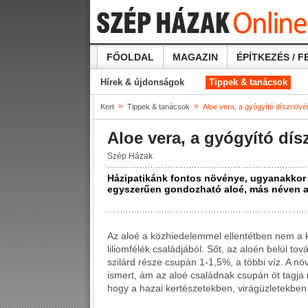
FŐOLDAL
MAGAZIN
ÉPÍTKEZÉS / F
Hírek & újdonságok
Tippek & tanácsok
»
»
Kert
Tippek & tanácsok
Aloe vera, a gyógyító dísznövé
Aloe vera, a gyógyító dí
Szép Házak
Házipatikánk fontos növénye, ugyanakkor 
egyszerűen gondozható aloé, más néven a
Az aloé a közhiedelemmel ellentétben nem a k
liliomfélék családjából. Sőt, az aloén belül to
szilárd része csupán 1-1,5%, a többi víz. A n
ismert, ám az aloé családnak csupán öt tagja r
hogy a hazai kertészetekben, virágüzletekben k