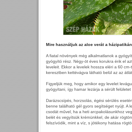
Mire használjuk az aloe verát a házipatik
A fiatal növények még alkalmatlanok a gyógyít
gyógyító rész. Négy-öt éves korukra érik el azt
leveleit. Ekkor a levelek hossza eléri a 60 cm
keresztben kettévágva látható belül az az átlá
Figyeljük meg, hogy amikor egy levelet levág
gyógyítani, így hamar lezárja a sérült felülete
Darázscsípés, horzsolás, égési sérülés esetén
benne található gél gyors segítséget nyújt. A 
csodát művel, ha a heti arcpakolásunkhoz vegy
belét és vegyítsük krémünkkel, de akár rögtön
felszívódik, mint a víz, s jótékony hatása rögtö