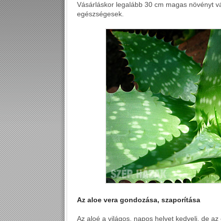
Vásárláskor legalább 30 cm magas növényt vál
egészségesek.
Az aloe vera gondozása, szaporítása
Az aloé a világos, napos helyet kedveli, de az 