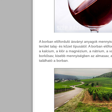
A borban előforduló ásványi anyagok mennyis
terület talaj- és kőzet típusától. A borban elő
a kalcium, a klór a magnézium, a nátrium, a
borkősav, kisebb mennyiségben az almasav, a
található a borban.