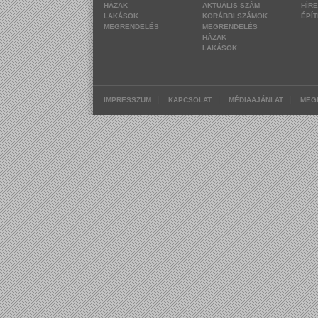
HÁZAK
AKTUÁLIS SZÁM
HÍR
LAKÁSOK
KORÁBBI SZÁMOK
ÉPÍ
MEGRENDELÉS
MEGRENDELÉS
HÁZAK
LAKÁSOK
|
|
|
IMPRESSZUM
KAPCSOLAT
MÉDIAAJÁNLAT
MEG