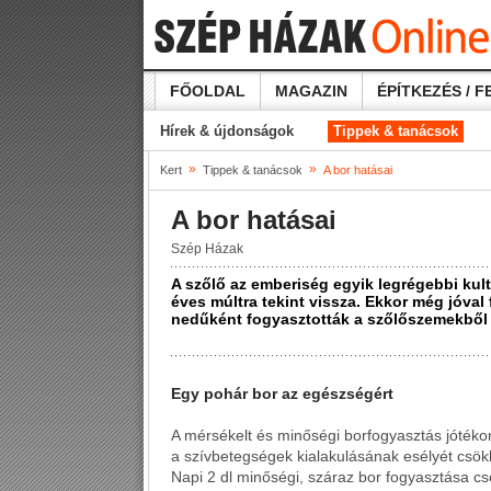
FŐOLDAL
MAGAZIN
ÉPÍTKEZÉS / F
Hírek & újdonságok
Tippek & tanácsok
»
»
Kert
Tippek & tanácsok
A bor hatásai
A bor hatásai
Szép Házak
A szőlő az emberiség egyik legrégebbi kul
éves múltra tekint vissza. Ekkor még jóval 
nedűként fogyasztották a szőlőszemekből k
Egy pohár bor az egészségért
A mérsékelt és minőségi borfogyasztás jótékon
a szívbetegségek kialakulásának esélyét csökke
Napi 2 dl minőségi, száraz bor fogyasztása csökk