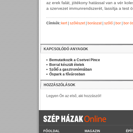
az erek falát, jótékony hatással van a vér kole
a szervezet immunrendszerét, lassítja a test ö
Címkék:
kert
|
szőlészet
|
borászat
|
szőlő
|
bor
|
bor ö
KAPCSOLÓDÓ ANYAGOK
Bemutatkozik a Csetvei Pince
Borral készült ételek
Szőlő a gasztronómiában
Őspark a fővárosban
FŐOLDAL
MAGAZIN
ÉPÍ