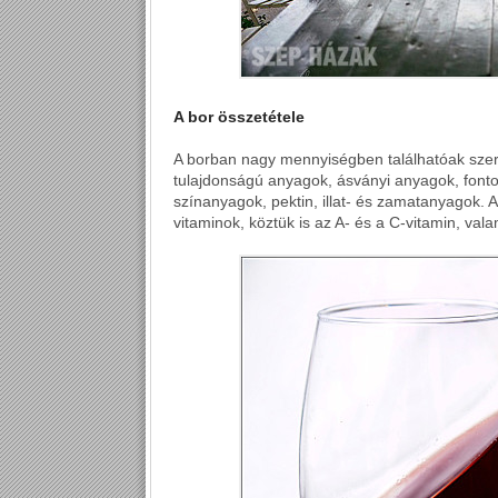
A bor összetétele
A borban nagy mennyiségben találhatóak szerv
tulajdonságú anyagok, ásványi anyagok, font
színanyagok, pektin, illat- és zamatanyagok.
vitaminok, köztük is az A- és a C-vitamin, vala