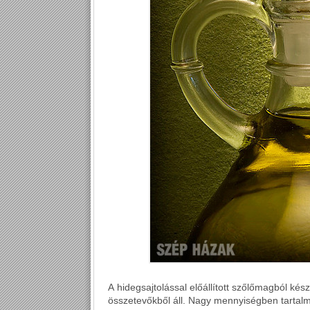
A hidegsajtolással előállított szőlőmagból kész
összetevőkből áll. Nagy mennyiségben tartalm