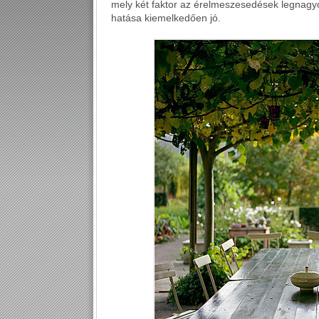
mely két faktor az érelmeszesedések legnagyob
hatása kiemelkedően jó.