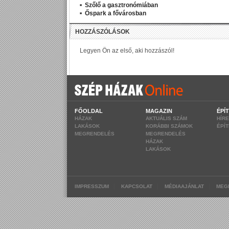
Szőlő a gasztronómiában
Őspark a fővárosban
FŐOLDAL
MAGAZIN
ÉPÍ
HÁZAK
AKTUÁLIS SZÁM
HÍR
LAKÁSOK
KORÁBBI SZÁMOK
ÉPÍ
MEGRENDELÉS
MEGRENDELÉS
HÁZAK
LAKÁSOK
|
|
|
IMPRESSZUM
KAPCSOLAT
MÉDIAAJÁNLAT
MEG