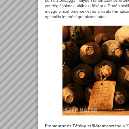
bort biztonsággal helyben tárolhatták és érté
vendéglősöknek, akik azt főként a Dunán szál
mozgó pincehőmérséklet és a kiváló klimatikus
optimális lehetőséget biztosítottak.
Promontor és Tétény szőlőtermesztése
a XI