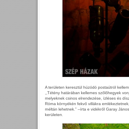
A területen keresztül húzódó postaútról kelleme
,,Tétény határában kellemes szőlőhegyek vonj
melyeknek csinos elrendezése, ízléses és dísz
Róma környékén fekvő villákra emlékeztetnek
méltán lehetnek.” –írta e vidékről Garay Jáno
kerületen.