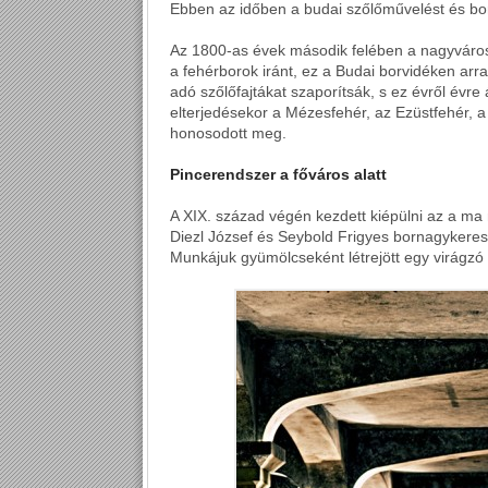
Ebben az időben a budai szőlőművelést és bor
Az 1800-as évek második felében a nagyváro
a fehérborok iránt, ez a Budai borvidéken arr
adó szőlőfajtákat szaporítsák, s ez évről évre 
elterjedésekor a Mézesfehér, az Ezüstfehér, a 
honosodott meg.
Pincerendszer a főváros alatt
A XIX. század végén kezdett kiépülni az a m
Diezl József és Seybold Frigyes bornagykeres
Munkájuk gyümölcseként létrejött egy virágzó