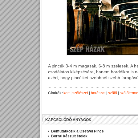
A pincék 3-4 m magasak, 6-8 m szélesek. A h
csodálatos kiképzésére, hanem hordóikra is na
azért, hogy pincéiket szebbnél szebb faragású
Címkék:
kert
|
szőlészet
|
borászat
|
szőlő
|
szőlőterme
KAPCSOLÓDÓ ANYAGOK
Bemutatkozik a Csetvei Pince
Borral készült ételek