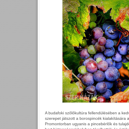
A budafoki szőlőkultúra fellendülésében a kedve
szerepet játszott a borospincék kialakítására
Promontorban ugyanis a pincebérlők és tulaj