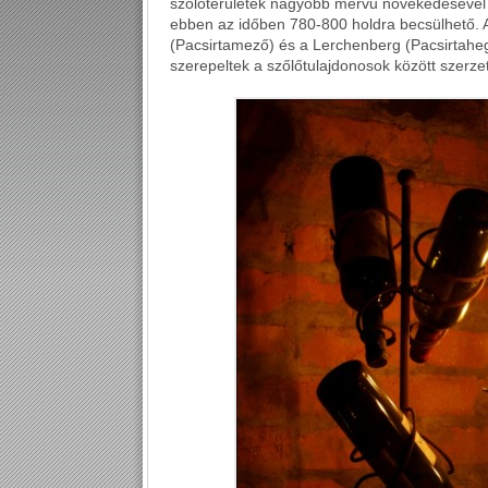
szőlőterületek nagyobb mérvű növekedésével is
ebben az időben 780-800 holdra becsülhető. A
(Pacsirtamező) és a Lerchenberg (Pacsirtahe
szerepeltek a szőlőtulajdonosok között szerzet