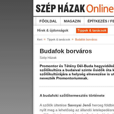
FŐOLDAL
MAGAZIN
ÉPÍTKEZÉS / F
Hírek & újdonságok
Tippek & tanácsok
»
»
Kert
Tippek & tanácsok
Budafok borváros
Budafok borváros
Szép Házak
Promontor és Tétény Dél-Buda hegyvidékével
szőlőkultúra a budaival szinte ősidők óta 
szőlőkultúrájára a helység elnevezése is ut
nevezték Promontoriumnak.
A budafoki szőlőtermesztés története
A szőlők ültetése
Savoyai Jenő
herceg földbir
nyílt meg a lehetőség az állandó letelepedés