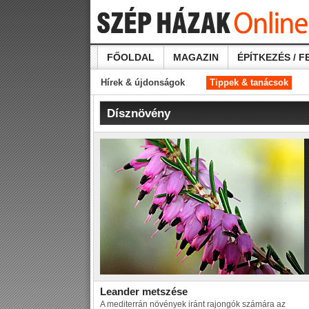
FŐOLDAL
MAGAZIN
ÉPÍTKEZÉS / F
Hírek & újdonságok
Tippek & tanácsok
Dísznövény
Leander metszése
A mediterrán növények iránt rajongók számára az