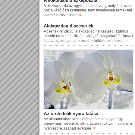
A sokoldalú díszkáposzta
A díszkáposzta az egyik utolsó növény, mely friss színt
hoz a késő őszi kertünkbe, nem mellékesen remek téli
»
vitaminforrás is lehet.
Alakgazdag díszcserjék
A cserjék rendkívül alakgazdag nemzetség, számos
méretű és színű örökzöld, virágzó, talajtakaró és kúszó
»
fajtával gazdagíthatjuk kertünk különböző részeit.
Az orchideák nyaraltatása
Az otthonunkban tartott orchideáknak, ugyanúgy,
ahogy más növényeknek is, szükségük van napfényre,
»
nyári esőre, szabad levegőre.