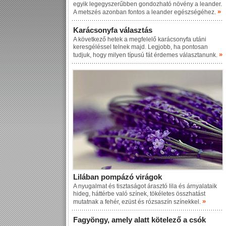
egyik legegyszerűbben gondozható növény a leander.
»
A metszés azonban fontos a leander egészségéhez.
Karácsonyfa választás
A következő hetek a megfelelő karácsonyfa utáni
keresgéléssel telnek majd. Legjobb, ha pontosan
»
tudjuk, hogy milyen típusú fát érdemes választanunk.
Lilában pompázó virágok
A nyugalmat és tisztaságot árasztó lila és árnyalataik
hideg, háttérbe való színek, tökéletes összhatást
»
mutatnak a fehér, ezüst és rózsaszín színekkel.
Fagyöngy, amely alatt kötelező a csók