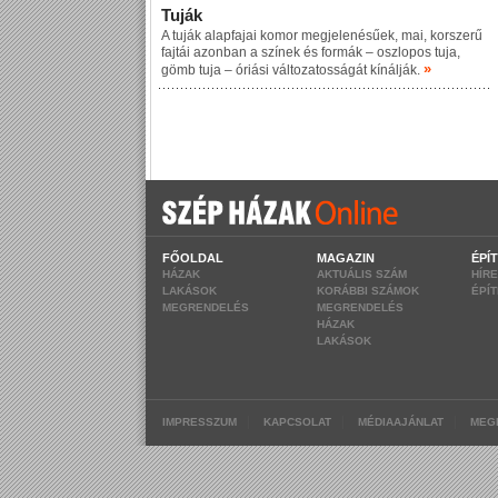
Tuják
A tuják alapfajai komor megjelenésűek, mai, korszerű
fajtái azonban a színek és formák – oszlopos tuja,
»
gömb tuja – óriási változatosságát kínálják.
FŐOLDAL
MAGAZIN
ÉPÍ
HÁZAK
AKTUÁLIS SZÁM
HÍR
LAKÁSOK
KORÁBBI SZÁMOK
ÉPÍ
MEGRENDELÉS
MEGRENDELÉS
HÁZAK
LAKÁSOK
|
|
|
IMPRESSZUM
KAPCSOLAT
MÉDIAAJÁNLAT
MEG