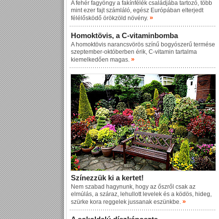
A fehér fagyöngy a fakínfélék családjába tartozó, több
mint ezer fajt számláló, egész Európában elterjedt
»
félélősködő örökzöld növény.
Homoktövis, a C-vitaminbomba
A homoktövis narancsvörös színű bogyószerű termése
szeptember-októberben érik, C-vitamin tartalma
»
kiemelkedően magas.
Színezzük ki a kertet!
Nem szabad hagynunk, hogy az őszről csak az
elmúlás, a száraz, lehullott levelek és a ködös, hideg,
»
szürke kora reggelek jussanak eszünkbe.