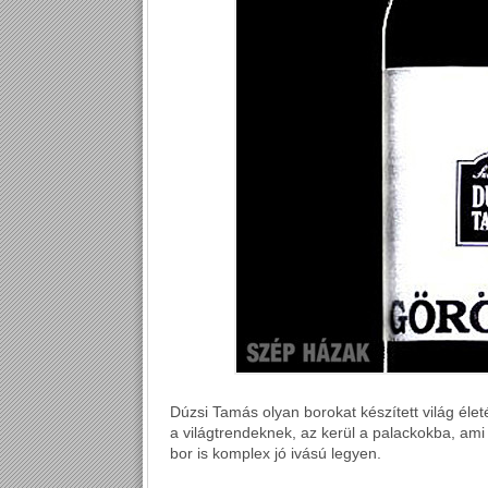
Dúzsi Tamás olyan borokat készített világ éle
a világtrendeknek, az kerül a palackokba, ami
bor is komplex jó ivású legyen.