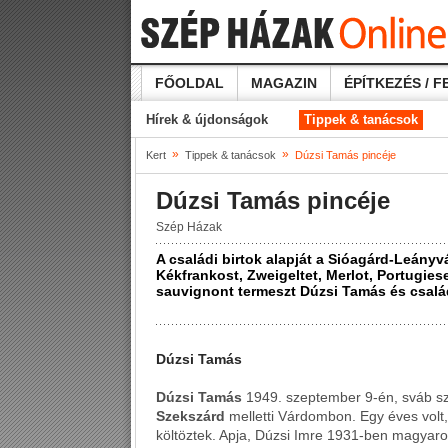
FŐOLDAL
MAGAZIN
ÉPÍTKEZÉS / F
Hírek & újdonságok
Tippek & tanácsok
»
»
Kert
Tippek & tanácsok
Dúzsi Tamás pincéje
Dúzsi Tamás pincéje
Szép Házak
A családi birtok alapját a Sióagárd-Leányv
Kékfrankost, Zweigeltet, Merlot, Portugiese
sauvignont termeszt Dúzsi Tamás és csalá
Dúzsi Tamás
Dúzsi Tamás
1949. szeptember 9-én, sváb sz
Szekszárd
melletti Várdombon. Egy éves volt
költöztek. Apja, Dúzsi Imre 1931-ben magyaros