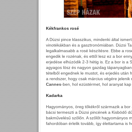
Kékfrankos rosé
A Dúzsi pince klasszikus, mindenki által ismer
vinotékákban és a gasztronómiában. Dúzsi Tamá
legalkalmasabb a rosé készítésre. Ebbe a rosé
engedik le rozénak, és ettől lesz ez a bor enn
erjedése elhúzódik 2-3 hétig is. Ez a bor is a 
agyagos lösz és nagyon gazdag tápanyagban.
tételből engednek le mustot, és erjedés után h
a rendszer, hogy csak március végére jelenik 
Cannes
-ben, hol ezüstérmet, hol aranyat kap 
Kadarka
Hagyományos, öreg tőkékről származik a bor 
bácsi termeszti a Dúzsi pincének a Kisbödő 
bakművelésű szőlőn. A szőlőt hagyományos mó
fahordóban érlelik tovább, így élettartama is