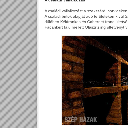
A családi vállalkozás
A családi vállalkozást a szekszárdi borvidéken
A családi birtok alapját adó területeken kívü
dűlőben Kékfrankos és Cabernet franc ültetvé
Fácánkert falu mellett Olaszrizling ültetvényt v