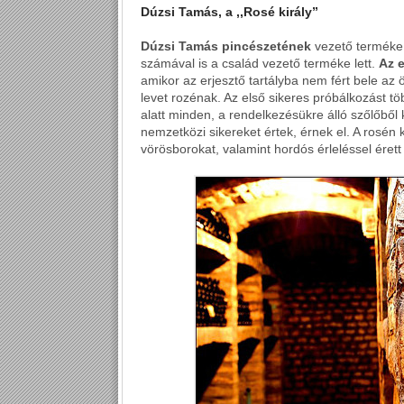
Dúzsi Tamás, a ,,Rosé király”
Dúzsi Tamás pincészetének
vezető termék
számával is a család vezető terméke lett.
Az e
amikor az erjesztő tartályba nem fért bele az
levet rozénak. Az első sikeres próbálkozást t
alatt minden, a rendelkezésükre álló szőlőből 
nemzetközi sikereket értek, érnek el. A rosén
vörösborokat, valamint hordós érleléssel éret