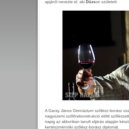
apjáról nevezte el, aki
Dúzs
on született.
A Garay János Gimnázium szőlész-borász oszt
nagyüzemi szőlőrekonstrukció előtti szőlészet
napig az akkoriban tanult eljárás alapján kés
kertészmérnöki szőlész-borász diplomát.