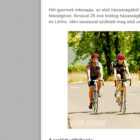
Hét gyermek édesapja, az első házasságából 
feleségével, Ilonával 25 éve boldog házasság
és Lőrinc. Idén tavasszal született meg első