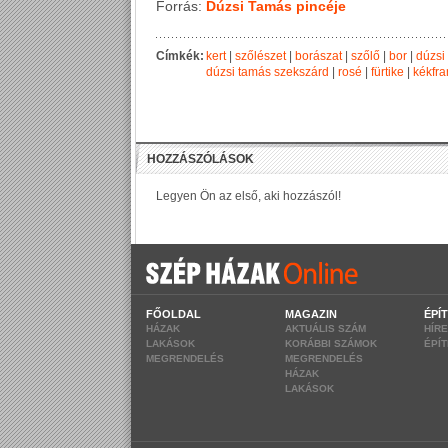
Forrás:
Dúzsi Tamás pincéje
Címkék:
kert
|
szőlészet
|
borászat
|
szőlő
|
bor
|
dúzsi
dúzsi tamás szekszárd
|
rosé
|
fürtike
|
kékfra
FŐOLDAL
MAGAZIN
ÉPÍ
HÁZAK
AKTUÁLIS SZÁM
HÍR
LAKÁSOK
KORÁBBI SZÁMOK
ÉPÍ
MEGRENDELÉS
MEGRENDELÉS
HÁZAK
LAKÁSOK