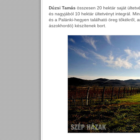
Dúzsi Tamás
összesen 20 hektár saját ültetvé
és nagyjából 10 hektár ültetvényt integrál. M
és a Palánki-hegyen található öreg tőkékről, am
ászokhordó) készítenek bort.