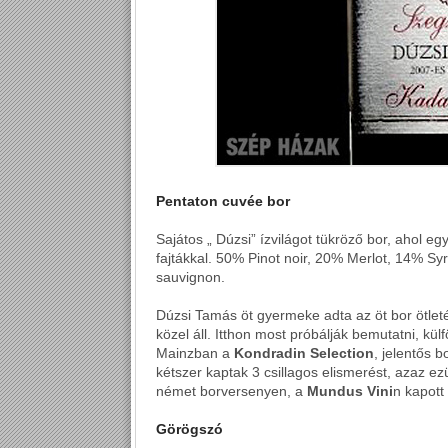
Pentaton cuvée bor
Sajátos „ Dúzsi” ízvilágot tükröző bor, ahol eg
fajtákkal. 50% Pinot noir, 20% Merlot, 14% S
sauvignon.
Dúzsi Tamás öt gyermeke adta az öt bor ötlet
közel áll. Itthon most próbálják bemutatni, kül
Mainzban a
Kondradin Selection
, jelentős 
kétszer kaptak 3 csillagos elismerést, azaz e
német borversenyen, a
Mundus Vini
n kapott
Görögszó