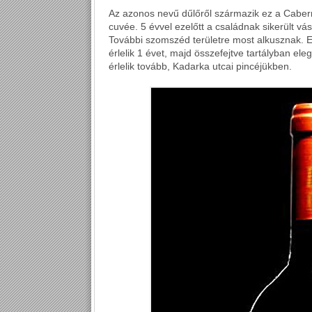
Az azonos nevű dűlőről származik ez a Caberne
cuvée. 5 évvel ezelőtt a családnak sikerült vá
További szomszéd területre most alkusznak. E
érlelik 1 évet, majd összefejtve tartályban el
érlelik tovább, Kadarka utcai pincéjükben.