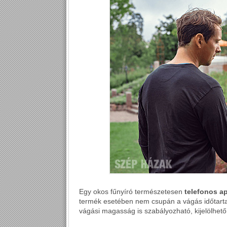
Egy okos fűnyíró természetesen
telefonos ap
termék esetében nem csupán a vágás időtartamá
vágási magasság is szabályozható, kijelölhető 