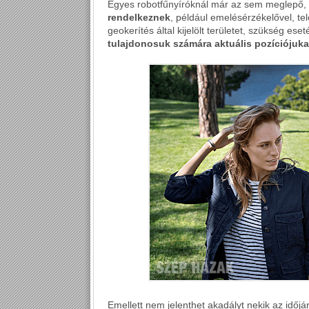
Egyes robotfűnyíróknál már az sem meglepő,
rendelkeznek
, például emelésérzékelővel, te
geokerítés által kijelölt területet, szükség ese
tulajdonosuk számára aktuális pozíciójuka
Emellett nem jelenthet akadályt nekik az időj