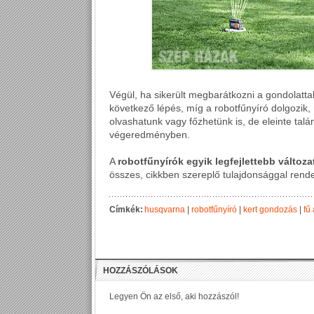
Végül, ha sikerült megbarátkozni a gondolatta
következő lépés, míg a robotfűnyíró dolgozik,
olvashatunk vagy főzhetünk is, de eleinte tal
végeredményben.
A
robotfűnyírók egyik legfejlettebb változat
összes, cikkben szereplő tulajdonsággal rend
Címkék:
husqvarna
|
robotfűnyíró
|
kert gondozás
|
fű