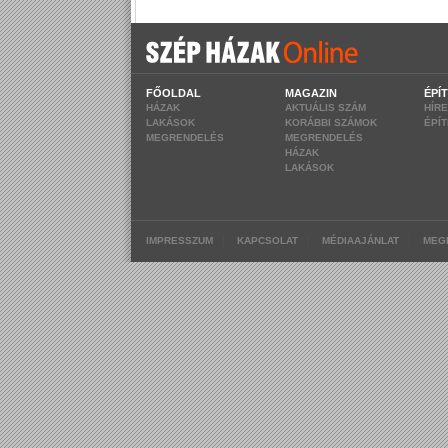
FŐOLDAL
MAGAZIN
ÉPÍ
HÁZAK
AKTUÁLIS SZÁM
HÍR
LAKÁSOK
KORÁBBI SZÁMOK
ÉPÍ
MEGRENDELÉS
MEGRENDELÉS
HÁZAK
LAKÁSOK
|
|
|
IMPRESSZUM
KAPCSOLAT
MÉDIAAJÁNLAT
MEG