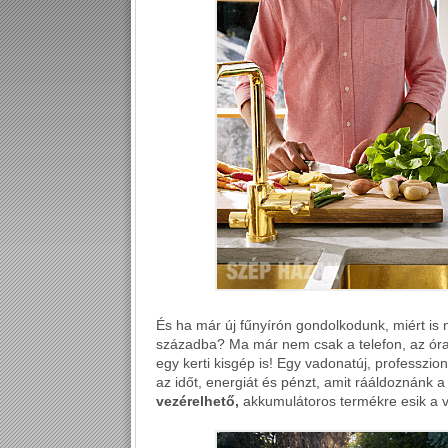
És ha már új fűnyírón gondolkodunk, miért is 
századba? Ma már nem csak a telefon, az óra,
egy kerti kisgép is! Egy vadonatúj, professzio
az időt, energiát és pénzt, amit rááldoznánk a
vezérelhető,
akkumulátoros termékre esik a v