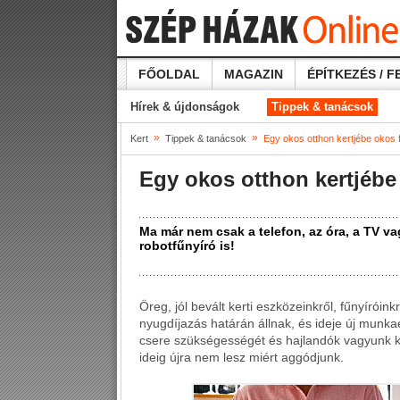
FŐOLDAL
MAGAZIN
ÉPÍTKEZÉS / F
Hírek & újdonságok
Tippek & tanácsok
»
»
Kert
Tippek & tanácsok
Egy okos otthon kertjébe okos 
Egy okos otthon kertjébe
Ma már nem csak a telefon, az óra, a TV va
robotfűnyíró is!
Öreg, jól bevált kerti eszközeinkről, fűnyírói
nyugdíjazás határán állnak, és ideje új munka
csere szükségességét és hajlandók vagyunk köl
ideig újra nem lesz miért aggódjunk.