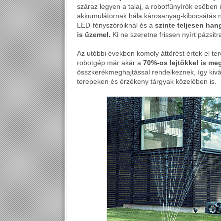
száraz legyen a talaj, a robotfűnyírók esőben 
akkumulátornak hála károsanyag-kibocsátás né
LED-fényszóróiknál és a
szinte teljesen ha
is üzemel.
Ki ne szeretne frissen nyírt pázsit
Az utóbbi években komoly áttörést értek el te
robotgép már akár a
70%-os lejtőkkel is meg
összkerékmeghajtással rendelkeznek, így kiv
terepeken és érzékeny tárgyak közelében is.