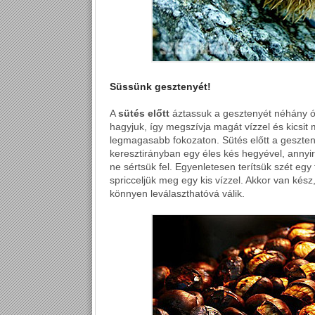
Süssünk gesztenyét!
A
sütés előtt
áztassuk a gesztenyét néhány ór
hagyjuk, így megszívja magát vízzel és kicsit
legmagasabb fokozaton. Sütés előtt a geszte
keresztirányban egy éles kés hegyével, annyir
ne sértsük fel. Egyenletesen terítsük szét egy
spricceljük meg egy kis vízzel. Akkor van kés
könnyen leválaszthatóvá válik.