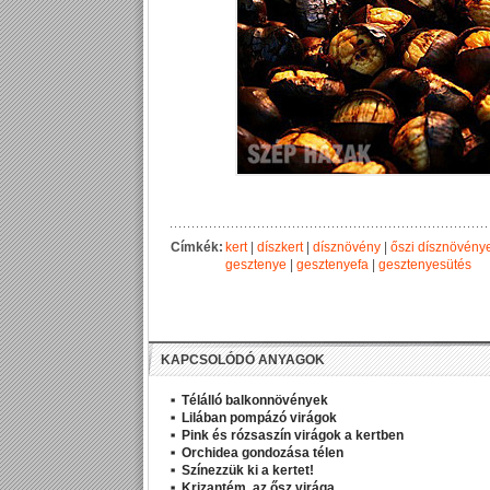
Címkék:
kert
|
díszkert
|
dísznövény
|
őszi dísznövény
gesztenye
|
gesztenyefa
|
gesztenyesütés
KAPCSOLÓDÓ ANYAGOK
Télálló balkonnövények
Lilában pompázó virágok
Pink és rózsaszín virágok a kertben
Orchidea gondozása télen
Színezzük ki a kertet!
Krizantém, az ősz virága