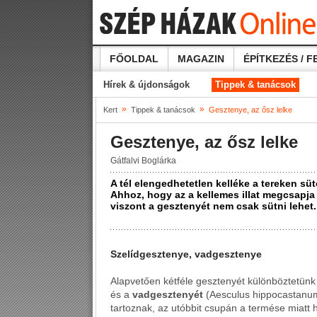
FŐOLDAL
MAGAZIN
ÉPÍTKEZÉS / F
Hírek & újdonságok
Tippek & tanácsok
»
»
Kert
Tippek & tanácsok
Gesztenye, az ősz lelke
Gesztenye, az ősz lelke
Gátfalvi Boglárka
A tél elengedhetetlen kelléke a tereken sü
Ahhoz, hogy az a kellemes illat megcsapja
viszont a gesztenyét nem csak sütni lehet.
Szelídgesztenye, vadgesztenye
Alapvetően kétféle gesztenyét különböztetün
és a
vadgesztenyét
(Aesculus hippocastanu
tartoznak, az utóbbit csupán a termése miatt 