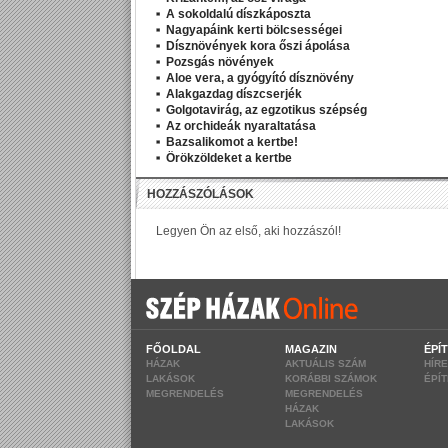
A sokoldalú díszkáposzta
Nagyapáink kerti bölcsességei
Dísznövények kora őszi ápolása
Pozsgás növények
Aloe vera, a gyógyító dísznövény
Alakgazdag díszcserjék
Golgotavirág, az egzotikus szépség
Az orchideák nyaraltatása
Bazsalikomot a kertbe!
Örökzöldeket a kertbe
FŐOLDAL
MAGAZIN
ÉPÍ
HÁZAK
AKTUÁLIS SZÁM
HÍR
LAKÁSOK
KORÁBBI SZÁMOK
ÉPÍ
MEGRENDELÉS
MEGRENDELÉS
HÁZAK
LAKÁSOK