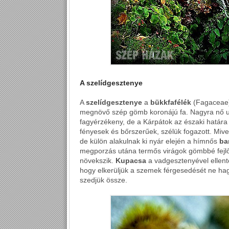
A szelídgesztenye
A
szelídgesztenye
a
bükkfafélék
(Fagaceae
megnövő szép gömb koronájú fa. Nagyra nő ug
fagyérzékeny, de a Kárpátok az északi határ
fényesek és bőrszerűek, szélük fogazott. Miv
de külön alakulnak ki nyár elején a hímnős
ba
megporzás utána termős virágok gömbbé fejl
növekszik.
Kupacsa
a vadgesztenyével ellent
hogy elkerüljük a szemek férgesedését ne hag
szedjük össze.