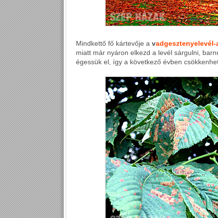
Mindkettő fő kártevője a
v
adgesztenyelevél
miatt már nyáron elkezd a levél sárgulni, barnu
égessük el, így a következő évben csökkenhet 