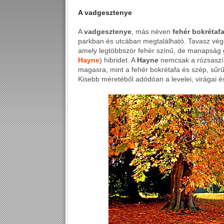
A vadgesztenye
A
vadgesztenye
, más néven
fehér bokrétaf
parkban és utcában megtalálható. Tavasz végé
amely legtöbbször fehér színű, de manapság g
Hayne
) hibridet. A
Hayne
nemcsak a rózsaszín
magasra, mint a fehér bokrétafa és szép, sű
Kisebb méretéből adódóan a levelei, virágai é