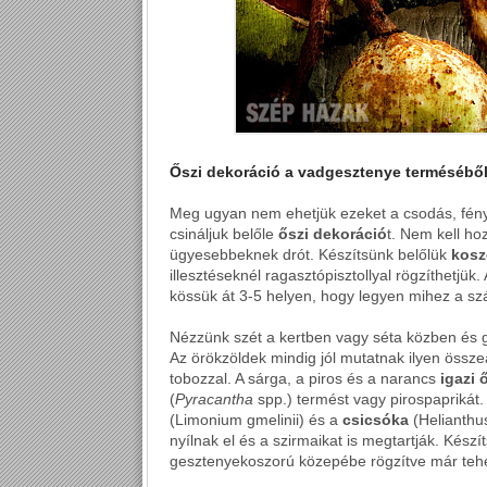
Őszi dekoráció a vadgesztenye termésébő
Meg ugyan nem ehetjük ezeket a csodás, fén
csináljuk belőle
őszi dekoráció
t. Nem kell ho
ügyesebbeknek drót. Készítsünk belőlük
kosz
illesztéseknél ragasztópisztollyal rögzíthetj
kössük át 3-5 helyen, hogy legyen mihez a szá
Nézzünk szét a kertben vagy séta közben és g
Az örökzöldek mindig jól mutatnak ilyen össze
tobozzal. A sárga, a piros és a narancs
igazi 
(
Pyracantha
spp.) termést vagy pirospaprikát.
(Limonium gmelinii) és a
csicsóka
(Helianthu
nyílnak el és a szirmaikat is megtartják. Készí
gesztenyekoszorú közepébe rögzítve már tehet