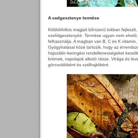
A vadgesztenye termése
Köldökfoltos magjait bőrszerű tokban fejleszti
szelídgesztenyéé. Termése ugyan nem ehető
felhasználja. A magban van B, C és K vitamin,
Gyógyhatásai közé tartozik, hogy az érrendszer
hajszálér-keringési rendellenességeket kezelik
krémek, napolajok alkotó része. Virága és lev
görcsoldóként és szélhajtóként.