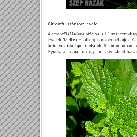
Citromfű szárított levele
A citromfű (Melissa officinalis L.) szárított vi
leveleit (Melissae folium) is alkalmazhatjuk.
tartalmaz illóolajat, melynek fő komponensei a ac
Nyugtató hatású, étvágy- és ízjavítóként has