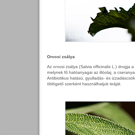
Orvosi zsálya
Az orvosi zsálya (Salvia officinalis L.) drogja a 
melynek fő hatóanyagai az illóolaj, a cserany
Antibiotikus hatású, gyulladás- és izzadáscsök
öblögető szerként használhatjuk teáját.