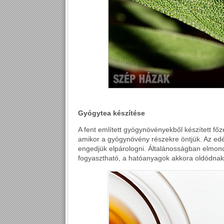
Gyógytea készítése
A fent említett gyógynövényekből készített főz
amikor a gyógynövény részekre öntjük. Az edény
engedjük elpárologni. Általánosságban elmond
fogyasztható, a hatóanyagok akkora oldódnak k