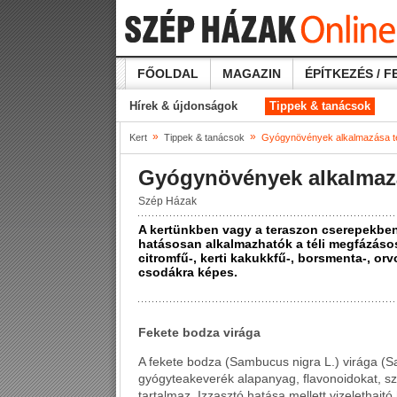
FŐOLDAL
MAGAZIN
ÉPÍTKEZÉS / F
Hírek & újdonságok
Tippek & tanácsok
»
»
Kert
Tippek & tanácsok
Gyógynövények alkalmazása t
Gyógynövények alkalmazá
Szép Házak
A kertünkben vagy a teraszon cserepekbe
hatásosan alkalmazhatók a téli megfázás
citromfű-, kerti kakukkfű-, borsmenta-, orv
csodákra képes.
Fekete bodza virága
A fekete bodza (Sambucus nigra L.) virága (S
gyógyteakeverék alapanyag, flavonoidokat, sza
tartalmaz. Izzasztó hatása mellett vizelethajt