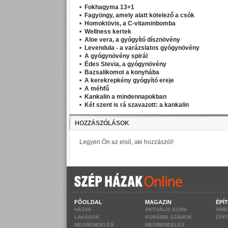
Fokhagyma 13+1
Fagyöngy, amely alatt kötelező a csók
Homoktövis, a C-vitaminbomba
Wellness kertek
Aloe vera, a gyógyító dísznövény
Levendula - a varázslatos gyógynövény
A gyógynövény spirál
Édes Stevia, a gyógynövény
Bazsalikomot a konyhába
A kerekrepkény gyógyító ereje
A méhfű
Kankalin a mindennapokban
Két szent is rá szavazott: a kankalin
FŐOLDAL
MAGAZIN
ÉPÍ
HÁZAK
AKTUÁLIS SZÁM
HÍR
LAKÁSOK
KORÁBBI SZÁMOK
ÉPÍ
MEGRENDELÉS
MEGRENDELÉS