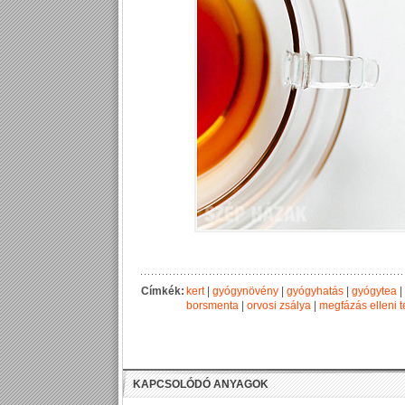
Címkék:
kert
|
gyógynövény
|
gyógyhatás
|
gyógytea
|
borsmenta
|
orvosi zsálya
|
megfázás elleni 
KAPCSOLÓDÓ ANYAGOK