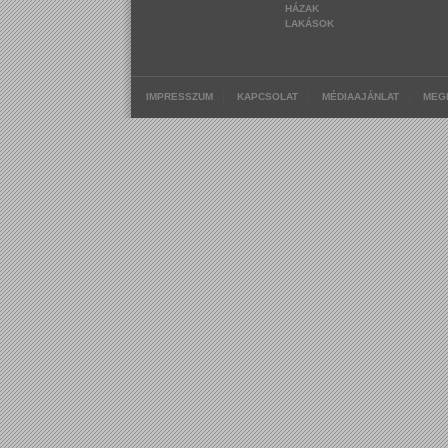
HÁZAK
LAKÁSOK
|
|
|
IMPRESSZUM
KAPCSOLAT
MÉDIAAJÁNLAT
MEG