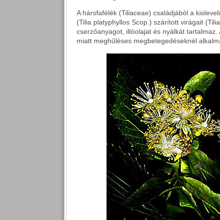
A hársfafélék (Tiliaceae) családjából a kislevel
(Tilia platyphyllos Scop.) szárított virágait (Ti
cserzőanyagot, illóolajat és nyálkát tartalmaz.
miatt meghűléses megbetegedéseknél alkalm