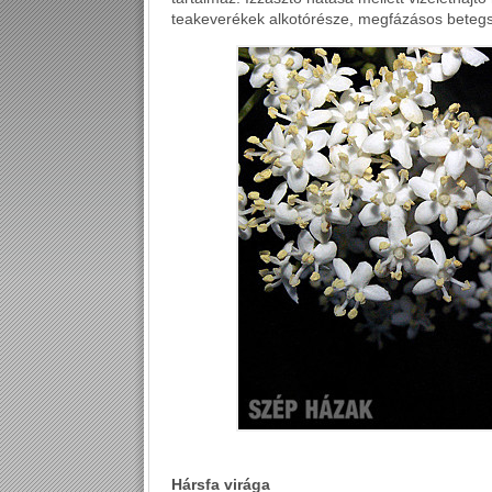
teakeverékek alkotórésze, megfázásos beteg
Hársfa virága