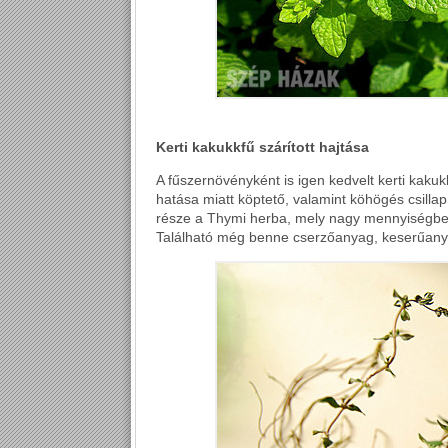
Kerti kakukkfű szárított hajtása
A fűszernövényként is igen kedvelt kerti kakuk
hatása miatt köptető, valamint köhögés csilla
része a Thymi herba, mely nagy mennyiségben t
Található még benne cserzőanyag, keserűany