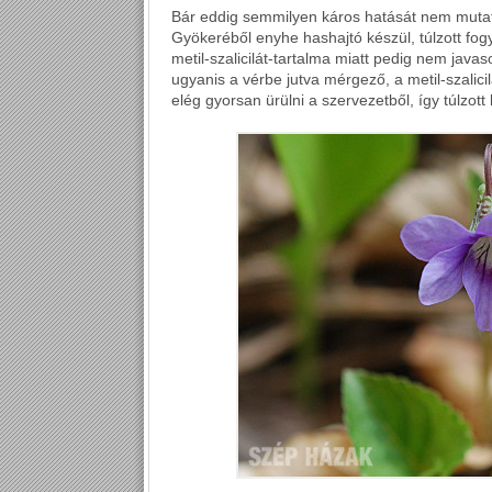
Bár eddig semmilyen káros hatását nem mutattá
Gyökeréből enyhe hashajtó készül, túlzott fog
metil-szalicilát-tartalma miatt pedig nem java
ugyanis a vérbe jutva mérgező, a metil-szalic
elég gyorsan ürülni a szervezetből, így túlzot