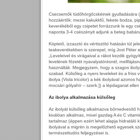
Csecsemők tüdőhörgőcskéinek gyulladására (br
hozzáértők: mezei kakukkfű, fekete bodza, pi
keverékéből egy csipetet forrázzunk le egy csé
naponta 3-4 csészényit adjunk a beteg babának
Köptető, izzasztó és vértisztító hatásán túl jel
teakeverékekben is szerepel, míg Jost Péter 
„Leveleivel és virágaival a rákot kezdik gyógy
levelének főzetét nyavalyatörésnél, mellfájásn
használták. Megjegyzem, hogy a szagos ibolya v
szabad. Külsőleg a nyers leveleket és a friss 
ibolya (Viola tricolor) a kék ibolyával azonos h
mocsári gólyahír – szerk.]) a lépdaganat ellen 
Az ibolya alkalmazása külsőleg
Az ibolyát külsőleg alkalmazva bőrnedvesítő h
kiválóan alkalmas, mivel gazdag A és C vitami
tartalmaz (éppen ezért lehet alapja hidratáló 
ibolyával a migrén is megelőzhető egyesek sze
természettudós feljegyzései is.