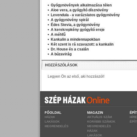
Gyógynövények alkalmazása télen
Aloe vera, a gyógyító dísznövény
Levendula - a varázslatos gyógynövény
A gyógynövény spirál
Édes Stevia, a gyógynövény
A kerekrepkény gyógyító ereje
A méhfű
Kankalin a mindennapokban
Két szent is rá szavazott: a kankalin
Dr. House és a csalán
A búzavirág
FŐOLDAL
MAGAZIN
ÉPÍ
HÁZAK
AKTUÁLIS SZÁM
HÍR
LAKÁSOK
KORÁBBI SZÁMOK
ÉPÍ
MEGRENDELÉS
MEGRENDELÉS
HÁZAK
LAKÁSOK