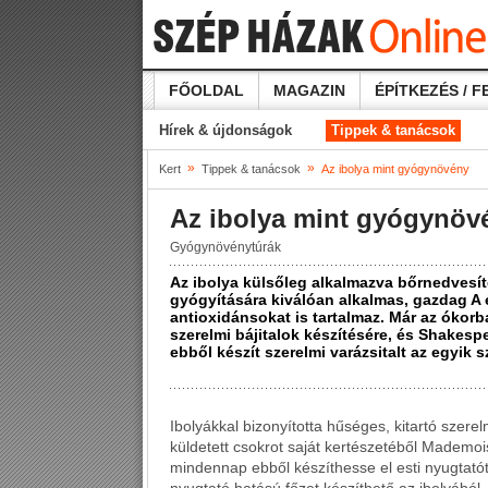
FŐOLDAL
MAGAZIN
ÉPÍTKEZÉS / F
Hírek & újdonságok
Tippek & tanácsok
»
»
Kert
Tippek & tanácsok
Az ibolya mint gyógynövény
Az ibolya mint gyógynöv
Gyógynövénytúrák
Az ibolya külsőleg alkalmazva bőrnedvesít
gyógyítására kiválóan alkalmas, gazdag A
antioxidánsokat is tartalmaz. Már az ókorb
szerelmi bájitalok készítésére, és Shakesp
ebből készít szerelmi varázsitalt az egyik s
Ibolyákkal bizonyította hűséges, kitartó szer
küldetett csokrot saját kertészetéből Mademoi
mindennap ebből készíthesse el esti nyugtató