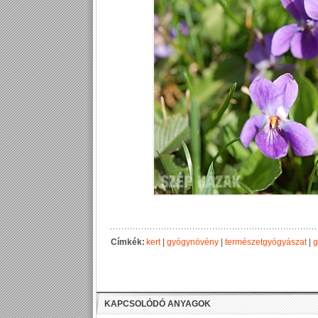
Címkék:
kert
|
gyógynövény
|
természetgyógyászat
|
g
KAPCSOLÓDÓ ANYAGOK