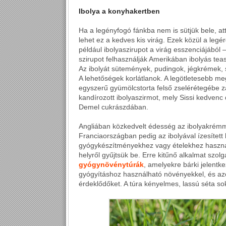
Ibolya a konyhakertben
Ha a legényfogó fánkba nem is sütjük bele, 
lehet ez a kedves kis virág. Ezek közül a leg
például ibolyaszirupot a virág esszenciájából 
szirupot felhasználják Amerikában ibolyás te
Az ibolyát sütemények, pudingok, jégkrémek, sa
A lehetőségek korlátlanok. A legötletesebb me
egyszerű gyümölcstorta felső zselérétegébe zá
kandírozott ibolyaszirmot, mely Sissi kedvenc 
Demel cukrászdában.
Angliában közkedvelt édesség az ibolyakrémmel
Franciaországban pedig az ibolyával ízesített
gyógykészítményekhez vagy ételekhez használj
helyről gyűjtsük be. Erre kitűnő alkalmat szol
gyógynövénytúrák
, amelyekre bárki jelent
gyógyításhoz használható növényekkel, és azo
érdeklődőket. A túra kényelmes, lassú séta so