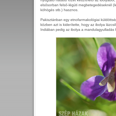
nyugtató hatású főzet készíthető az ibolyából
elsősorban felső-légúti megbetegedéseknél (lé
köhögés stb.) hasznos.
Pakisztánban egy etnofarmakológiai küldött
közben azt is kiderítette, hogy az ibolya lázcs
Indiában pedig az ibolya a mandulagyulladá