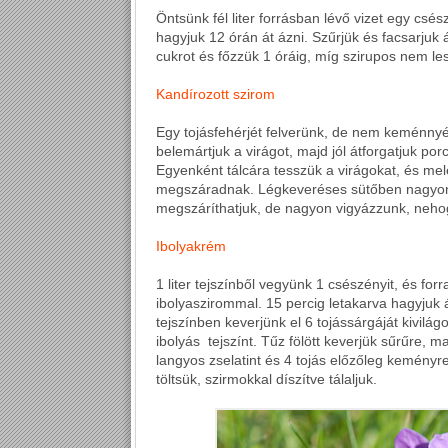
Öntsünk fél liter forrásban lévő vizet egy csés
hagyjuk 12 órán át ázni. Szűrjük és facsarju
cukrot és főzzük 1 óráig, míg szirupos nem le
Kandírozott szirom
Egy tojásfehérjét felverünk, de nem keménnyé
belemártjuk a virágot, majd jól átforgatjuk po
Egyenként tálcára tesszük a virágokat, és mel
megszáradnak. Légkeveréses sütőben nagyon 
megszáríthatjuk, de nagyon vigyázzunk, neh
Ibolyakrém
1 liter tejszínből vegyünk 1 csészényit, és forr
ibolyaszirommal. 15 percig letakarva hagyjuk á
tejszínben keverjünk el 6 tojássárgáját kivil
ibolyás tejszínt. Tűz fölött keverjük sűrűre, m
langyos zselatint és 4 tojás előzőleg keményre
töltsük, szirmokkal díszítve tálaljuk.