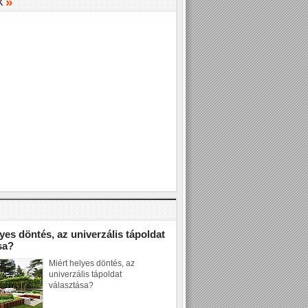
»
K
»
yes döntés, az univerzális tápoldat
sa?
Miért helyes döntés, az
univerzális tápoldat
választása?