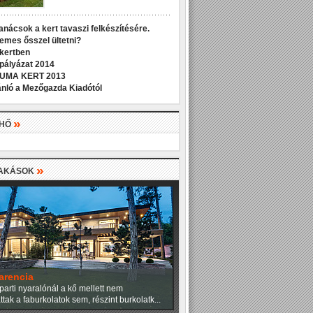
anácsok a kert tavaszi felkészítésére.
demes ősszel ültetni?
 kertben
 pályázat 2014
UMA KERT 2013
nló a Mezőgazda Kiadótól
»
LHŐ
»
LAKÁSOK
arencia
parti nyaralónál a kő mellett nem
tak a faburkolatok sem, részint burkolatk...