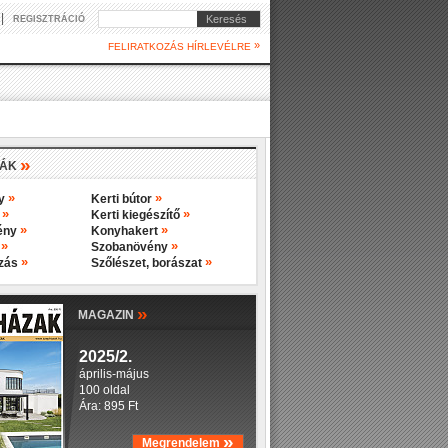
|
Keresés
REGISZTRÁCIÓ
»
FELIRATKOZÁS HÍRLEVÉLRE
»
IÁK
»
»
ny
Kerti bútor
»
»
y
Kerti kiegészítő
»
»
ény
Konyhakert
»
»
s
Szobanövény
»
»
ozás
Szőlészet, borászat
»
MAGAZIN
2025/2.
április-május
100 oldal
Ára: 895 Ft
»
Megrendelem