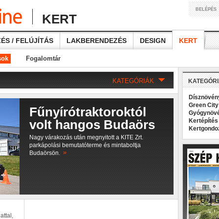
BELÉPÉS
KERT
ÉS / FELÚJÍTÁS
LAKBERENDEZÉS
DESIGN
KERT
sok
Fogalomtár
KATEGÓRIÁK
KATEGÓR
Dísznövé
Green Cit
Fűnyírótraktoroktól
Gyógynöv
volt hangos Budaörs
Kertépíté
Kertgond
Nagy várakozás után megnyitott a KITE Zrt.
parkápolási bemutatóterme és mintaboltja
»
Budaörsön.
attal,