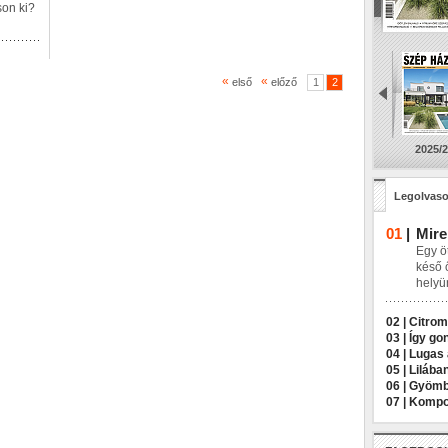
son ki?
«
«
első
előző
1
2
2025/2
Legolvaso
01
|
Mire
Egy öt
késő 
helyü
02 |
Citrom
03 |
Így go
04 |
Lugas 
05 |
Lilába
06 |
Gyömbé
07 |
Kompos