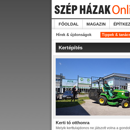
FŐOLDAL
MAGAZIN
ÉPÍTKEZ
Hírek & újdonságok
Tippek & tanác
Kertépítés
Kerti tó otthonra
Melyik kerttulajdonos ne játszott volna a gondol