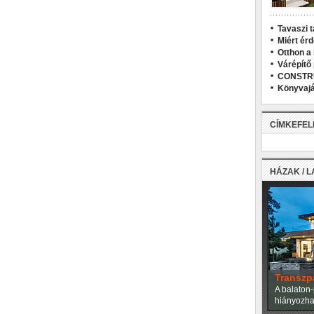
Tavaszi t
Miért ér
Otthon a
Várépítő
CONSTR
Könyvajá
CÍMKEFE
HÁZAK / 
Transzp
A balaton-
hiányozhat