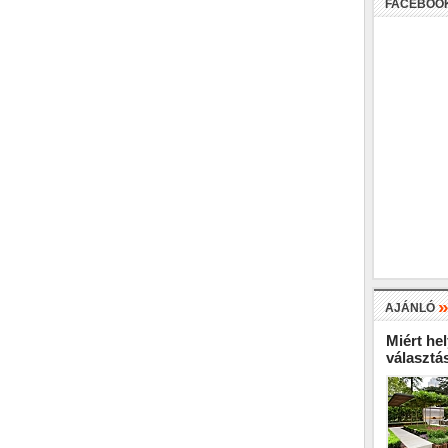
FACEBOO
AJÁNLÓ
Miért hel
választá