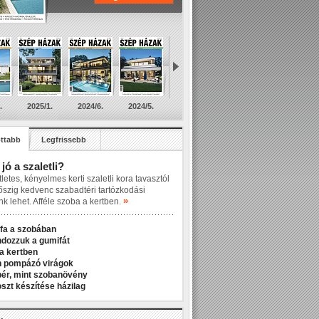
.
2025/1.
2024/6.
2024/5.
ttabb
Legfrissebb
 jó a szaletli?
letes, kényelmes kerti szaletli kora tavasztól
őszig kedvenc szabadtéri tartózkodási
»
nk lehet. Afféle szoba a kertben.
fa a szobában
ndozzuk a gumifát
a kertben
n pompázó virágok
r, mint szobanövény
zt készítése házilag