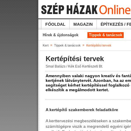
FŐOLDAL
MAGAZIN
ÉPÍTKEZÉS / F
Hírek & újdonságok
Tippek & tanácsok
»
»
Kert
Tippek & tanácsok
Kertépítési tervek
Kertépítési tervek
Smal Balázs / Kék Eső Kertészeti Bt.
Amennyiben valaki nagyon kreatív és fantáz
kertjének látványtervét. Azonban, ha az e
segítséget kérhet kertépítéssel foglalkozó 
elkészítik a megálmodott kertet.
A kertépítő szakemberek feladatköre
A kerttervezési megbeszéléseken a szakembere
számítógépre viszik a megrendelő egyéni igény