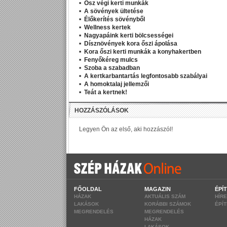
Ősz végi kerti munkák
A sövények ültetése
Élőkerítés sövényből
Wellness kertek
Nagyapáink kerti bölcsességei
Dísznövények kora őszi ápolása
Kora őszi kerti munkák a konyhakertben
Fenyőkéreg mulcs
Szoba a szabadban
A kertkarbantartás legfontosabb szabályai
A homoktalaj jellemzői
Teát a kertnek!
FŐOLDAL
MAGAZIN
ÉPÍ
HÁZAK
AKTUÁLIS SZÁM
HÍR
LAKÁSOK
KORÁBBI SZÁMOK
ÉPÍ
MEGRENDELÉS
MEGRENDELÉS
HÁZAK
LAKÁSOK