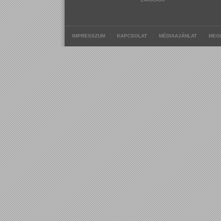
|
|
|
IMPRESSZUM
KAPCSOLAT
MÉDIAAJÁNLAT
MEG