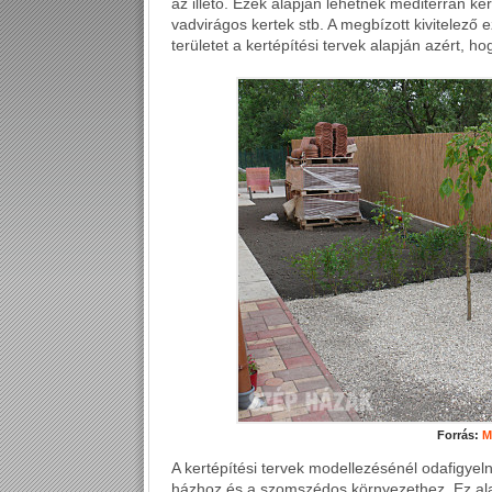
az illető. Ezek alapján lehetnek mediterrán ker
vadvirágos kertek stb. A megbízott kivitelező
területet a kertépítési tervek alapján azért, h
Forrás:
M
A kertépítési tervek modellezésénél odafigyeln
házhoz és a szomszédos környezethez. Ez ala