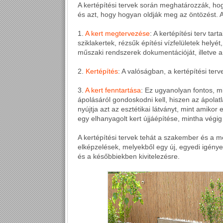
A kertépítési tervek során meghatározzák, hog
és azt, hogy hogyan oldják meg az öntözést. 
1.
A kert megtervezése
: A kertépítési terv ta
sziklakertek, rézsűk építési vízfelületek helyét
műszaki rendszerek dokumentációját, illetve a
2.
Kertépítés
: A valóságban, a kertépítési ter
3.
A kert fenntartása
: Ez ugyanolyan fontos, mi
ápolásáról gondoskodni kell, hiszen az ápolat
nyújtja azt az esztétikai látványt, mint amikor 
egy elhanyagolt kert újjáépítése, mintha végi
A kertépítési tervek tehát a szakember és a 
elképzelések, melyekből egy új, egyedi igények
és a későbbiekben kivitelezésre.