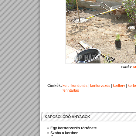
Forrás:
M
Címkék:
kert
|
kertépítés
|
kerttervezés
|
kertterv
|
kerté
fenntartás
KAPCSOLÓDÓ ANYAGOK
Egy kerttervezés története
Szoba a kertben