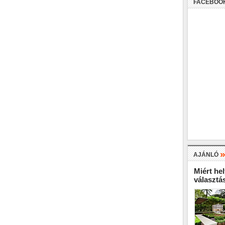
FACEBOO
AJÁNLÓ
Miért hel
választá