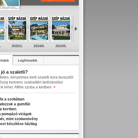
.
2025/1.
2024/6.
2024/5.
ttabb
Legfrissebb
 jó a szaletli?
letes, kényelmes kerti szaletli kora tavasztól
őszig kedvenc szabadtéri tartózkodási
»
nk lehet. Afféle szoba a kertben.
fa a szobában
ndozzuk a gumifát
a kertben
n pompázó virágok
r, mint szobanövény
zt készítése házilag