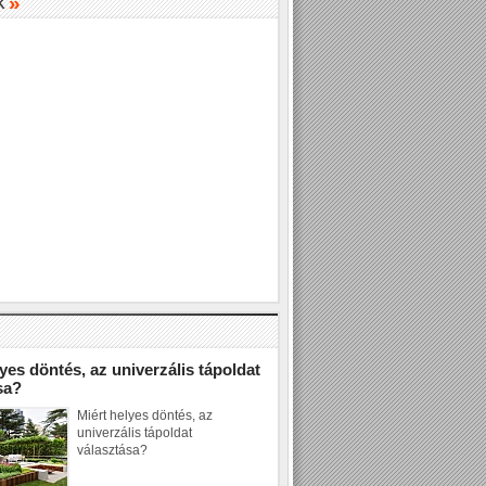
»
K
»
yes döntés, az univerzális tápoldat
sa?
Miért helyes döntés, az
univerzális tápoldat
választása?