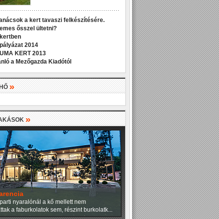
anácsok a kert tavaszi felkészítésére.
demes ősszel ültetni?
 kertben
 pályázat 2014
UMA KERT 2013
nló a Mezőgazda Kiadótól
»
LHŐ
»
LAKÁSOK
arencia
parti nyaralónál a kő mellett nem
tak a faburkolatok sem, részint burkolatk...