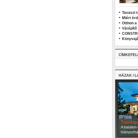
Tavaszi t
Miért ér
Otthon a
Várépítő
CONSTR
Könyvajá
CÍMKEFE
HÁZAK / 
Transzp
A balaton-
hiányozhat