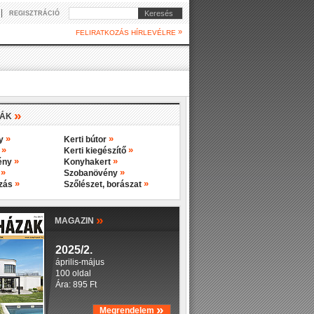
|
Keresés
REGISZTRÁCIÓ
»
FELIRATKOZÁS HÍRLEVÉLRE
»
IÁK
»
»
ny
Kerti bútor
»
»
y
Kerti kiegészítő
»
»
ény
Konyhakert
»
»
s
Szobanövény
»
»
ozás
Szőlészet, borászat
»
MAGAZIN
2025/2.
április-május
100 oldal
Ára: 895 Ft
»
Megrendelem