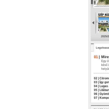
2025/2
Legolvaso
01
|
Mire
Egy öt
késő 
helyü
02 |
Citrom
03 |
Így go
04 |
Lugas 
05 |
Lilába
06 |
Gyömbé
07 |
Kompos