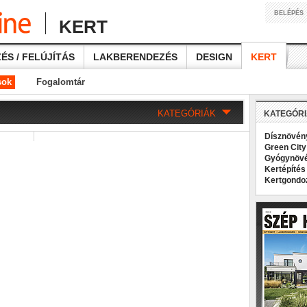
BELÉPÉS
KERT
ÉS / FELÚJÍTÁS
LAKBERENDEZÉS
DESIGN
KERT
sok
Fogalomtár
KATEGÓRIÁK
KATEGÓR
Dísznövé
Green Cit
Gyógynöv
Kertépíté
Kertgond