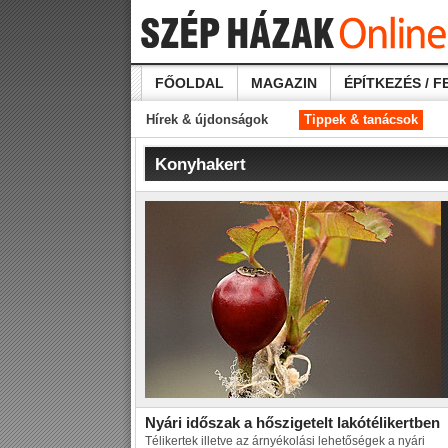
FŐOLDAL
MAGAZIN
ÉPÍTKEZÉS / F
Hírek & újdonságok
Tippek & tanácsok
Konyhakert
Nyári időszak a hőszigetelt lakótélikertben
Télikertek illetve az árnyékolási lehetőségek a nyári