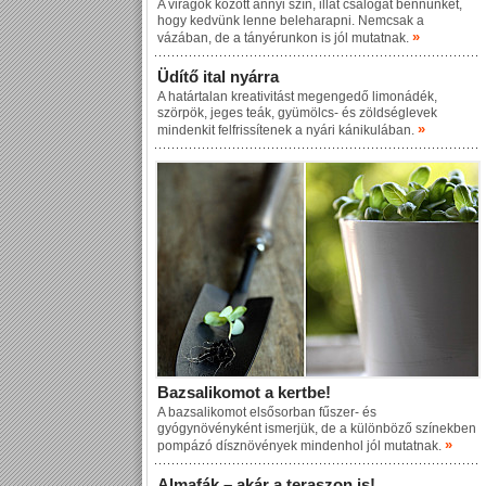
A virágok között annyi szín, illat csalogat bennünket,
hogy kedvünk lenne beleharapni. Nemcsak a
»
vázában, de a tányérunkon is jól mutatnak.
Üdítő ital nyárra
A határtalan kreativitást megengedő limonádék,
szörpök, jeges teák, gyümölcs- és zöldséglevek
»
mindenkit felfrissítenek a nyári kánikulában.
Bazsalikomot a kertbe!
A bazsalikomot elsősorban fűszer- és
gyógynövényként ismerjük, de a különböző színekben
»
pompázó dísznövények mindenhol jól mutatnak.
Almafák – akár a teraszon is!