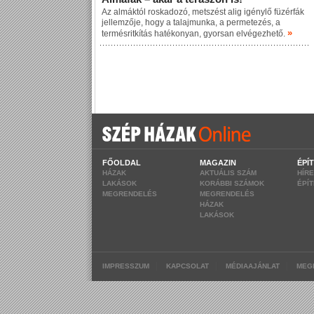
Az almáktól roskadozó, metszést alig igénylő füzérfák
jellemzője, hogy a talajmunka, a permetezés, a
»
termésritkítás hatékonyan, gyorsan elvégezhető.
FŐOLDAL
MAGAZIN
ÉPÍ
HÁZAK
AKTUÁLIS SZÁM
HÍR
LAKÁSOK
KORÁBBI SZÁMOK
ÉPÍ
MEGRENDELÉS
MEGRENDELÉS
HÁZAK
LAKÁSOK
|
|
|
IMPRESSZUM
KAPCSOLAT
MÉDIAAJÁNLAT
MEG