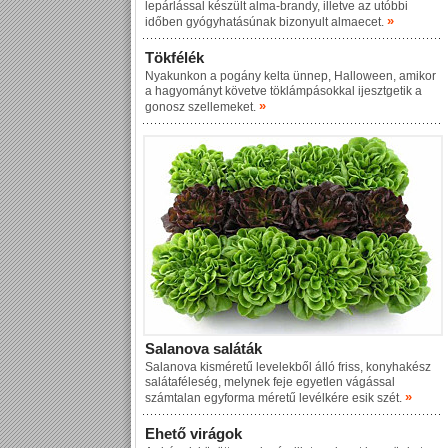
lepárlással készült alma-brandy, illetve az utóbbi
»
időben gyógyhatásúnak bizonyult almaecet.
Tökfélék
Nyakunkon a pogány kelta ünnep, Halloween, amikor
a hagyományt követve töklámpásokkal ijesztgetik a
»
gonosz szellemeket.
Salanova saláták
Salanova kisméretű levelekből álló friss, konyhakész
salátaféleség, melynek feje egyetlen vágással
»
számtalan egyforma méretű levélkére esik szét.
Ehető virágok