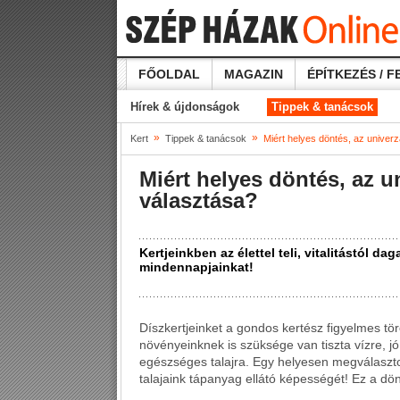
FŐOLDAL
MAGAZIN
ÉPÍTKEZÉS / F
Hírek & újdonságok
Tippek & tanácsok
»
»
Kert
Tippek & tanácsok
Miért helyes döntés, az univerz
Miért helyes döntés, az u
választása?
Kertjeinkben az élettel teli, vitalitástól d
mindennapjainkat!
Díszkertjeinket a gondos kertész figyelmes tö
növényeinknek is szüksége van tiszta vízre, 
egészséges talajra. Egy helyesen megválaszto
talajaink tápanyag ellátó képességét! Ez a dön