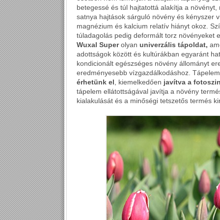
betegessé és túl hajtatottá alakítja a növényt
satnya hajtások sárguló növény és kényszer v
magnézium és kalcium relatív hiányt okoz. Sz
túladagolás pedig deformált torz növényeket
Wuxal Super
olyan
univerzális tápoldat,
ame
adottságok között és kultúrákban egyaránt h
kondicionált egészséges növény állományt er
eredményesebb vízgazdálkodáshoz. Tápelem
érhetünk el
, kiemelkedően
javítva a fotoszi
tápelem ellátottságával javítja a növény termés
kialakulását és a minőségi tetszetős termés ki