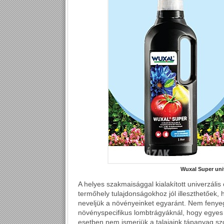
Wuxal Super uni
A helyes szakmaisággal kialakított univerzáli
termőhely tulajdonságokhoz jól illeszthetőek
neveljük a növényeinket egyaránt. Nem fenyeg
növényspecifikus lombtrágyáknál, hogy egyes 
esetben nem ismerjük a talajaink tápanyag szo