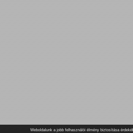
Weboldalunk a jobb felhasználói élmény biztosítása érdeké