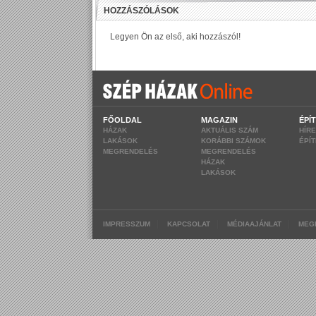
FŐOLDAL
MAGAZIN
ÉPÍ
HÁZAK
AKTUÁLIS SZÁM
HÍR
LAKÁSOK
KORÁBBI SZÁMOK
ÉPÍ
MEGRENDELÉS
MEGRENDELÉS
HÁZAK
LAKÁSOK
|
|
|
IMPRESSZUM
KAPCSOLAT
MÉDIAAJÁNLAT
MEG