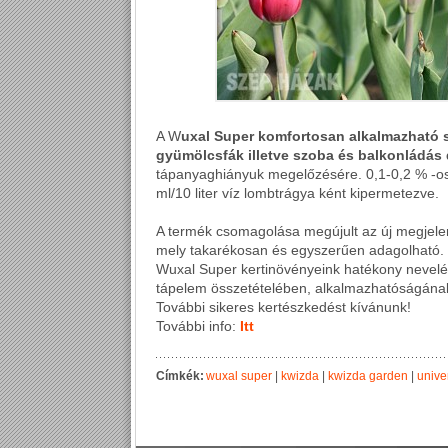
A W
uxal Super komfortosan alkalmazható 
gyümölcsfák illetve szoba és balkonládás
tápanyaghiányuk megelőzésére. 0,1-0,2 % -os
ml/10 liter víz lombtrágya ként kipermetezve.
A termék csomagolása megújult az új megjelen
mely takarékosan és egyszerűen adagolható.
Wuxal Super kertinövényeink hatékony nevel
tápelem összetételében, alkalmazhatóságán
További sikeres kertészkedést kívánunk!
További info:
Itt
Címkék:
wuxal super
|
kwizda
|
kwizda garden
|
unive