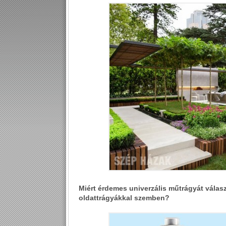
Miért érdemes univerzális műtrágyát válasz
oldattrágyákkal szemben?