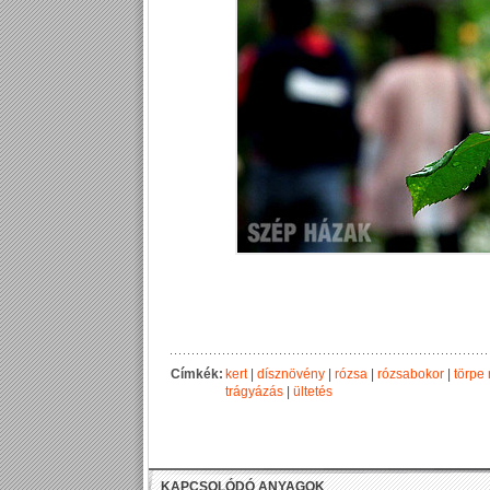
Címkék:
kert
|
dísznövény
|
rózsa
|
rózsabokor
|
törpe
trágyázás
|
ültetés
KAPCSOLÓDÓ ANYAGOK