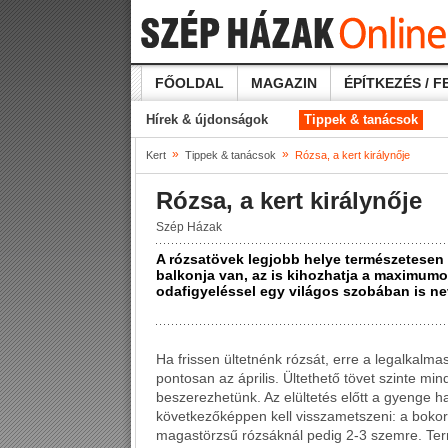
FŐOLDAL
MAGAZIN
ÉPÍTKEZÉS / F
Hírek & újdonságok
Tippek & tanácsok
»
»
Kert
Tippek & tanácsok
Rózsa, a kert királynője
Rózsa, a kert királynője
Szép Házak
A rózsatövek legjobb helye természetesen 
balkonja van, az is kihozhatja a maximumo
odafigyeléssel egy világos szobában is ne
Ha frissen ültetnénk rózsát, erre a legalkalm
pontosan az április. Ültethető tövet szinte m
beszerezhetünk. Az elültetés előtt a gyenge haj
következőképpen kell visszametszeni: a bokorr
magastörzsű rózsáknál pedig 2-3 szemre. Ter