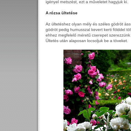
igényel metszést, ezt a műveletet hagyjuk ki.
A rózsa ültetése
Az ültetéshez olyan mély és széles gödröt áss
gödröt pedig humusszal kevert kerti földdel töl
ehhez megfelelő méretű cserepet szerezzünk 
Ültetés után alaposan locsoljuk be a töveket.