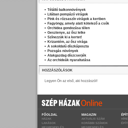
Télálló balkonnövények
Lilában pompázó virágok
Pink és rózsaszín virágok a kertben
Fagyöngy, amely alatt kötelező a csók
Orchidea gondozása télen
Gesztenye, az ősz lelke
Színezzük ki a kertet!
Krizantém, az ősz virága
A sokoldalú díszkáposzta
Pozsgás növények
Alakgazdag díszcserjék
Az orchideák nyaraltatása
FŐOLDAL
MAGAZIN
ÉPÍ
HÁZAK
AKTUÁLIS SZÁM
HÍR
LAKÁSOK
KORÁBBI SZÁMOK
ÉPÍ
MEGRENDELÉS
MEGRENDELÉS