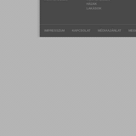
HÁZAK
LAKÁSOK
|
|
|
IMPRESSZUM
KAPCSOLAT
MÉDIAAJÁNLAT
MEG