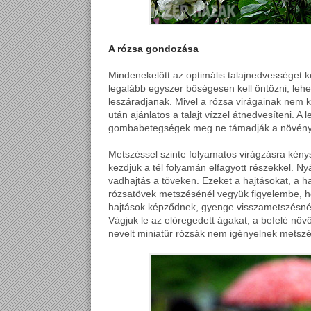
A rózsa gondozása
Mindenekelőtt az optimális talajnedvességet k
legalább egyszer bőségesen kell öntözni, lehet
leszáradjanak. Mivel a rózsa virágainak nem
után ajánlatos a talajt vízzel átnedvesíteni. A 
gombabetegségek meg ne támadják a növény
Metszéssel szinte folyamatos virágzásra kénys
kezdjük a tél folyamán elfagyott részekkel. 
vadhajtás a töveken. Ezeket a hajtásokat, a h
rózsatövek metszésénél vegyük figyelembe, h
hajtások képződnek, gyenge visszametszésnél 
Vágjuk le az elöregedett ágakat, a befelé nö
nevelt miniatűr rózsák nem igényelnek metszé