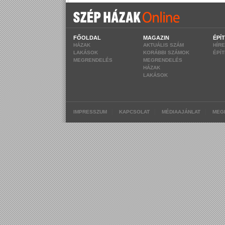
FŐOLDAL
MAGAZIN
ÉPÍ
HÁZAK
AKTUÁLIS SZÁM
HÍR
LAKÁSOK
KORÁBBI SZÁMOK
ÉPÍ
MEGRENDELÉS
MEGRENDELÉS
HÁZAK
LAKÁSOK
|
|
|
IMPRESSZUM
KAPCSOLAT
MÉDIAAJÁNLAT
MEG