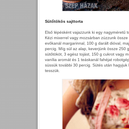
Sütőtökös sajttorta
Első lépésként vajazzunk ki egy nagyméretű to
Kézi mixerrel vagy mozsárban zúzzunk össze 20
evőkanál margarinnal, 100 g darált dióval, ma
percig. Míg sül az alap, keverjünk össze 250 
sütőtököt, 3 egész tojást, 150 g cukrot vagy 
vanília aromát és 1 teáskanál fahéjat robotgé
süssük további 30 percig. Sütés után hagyjuk 
tesszük.