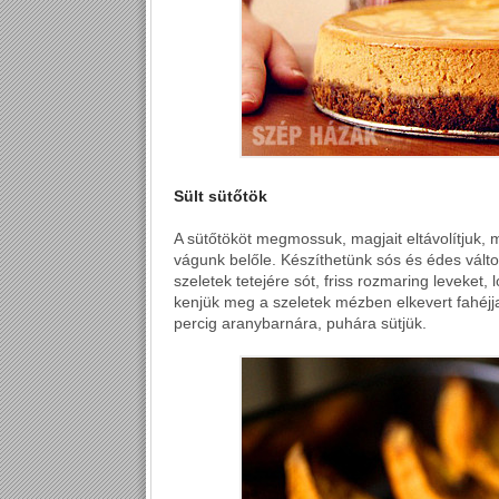
Sült sütőtök
A sütőtököt megmossuk, magjait eltávolítjuk, m
vágunk belőle. Készíthetünk sós és édes válto
szeletek tetejére sót, friss rozmaring leveket, 
kenjük meg a szeletek mézben elkevert fahéjja
percig aranybarnára, puhára sütjük.