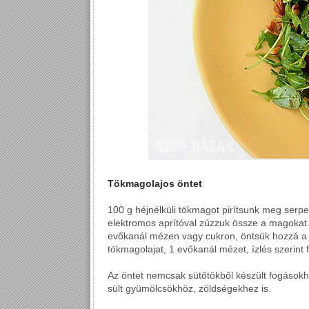
Tökmagolajos öntet
100 g héjnélküli tökmagot pirítsunk meg ser
elektromos aprítóval zúzzuk össze a magokat.
evőkanál mézen vagy cukron, öntsük hozzá a
tökmagolajat, 1 evőkanál mézet, ízlés szerint fa
Az öntet nemcsak sütőtökből készült fogásokho
sült gyümölcsökhöz, zöldségekhez is.