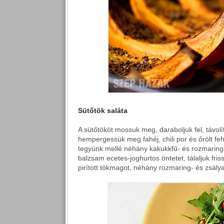
Sütőtök saláta
A sütőtököt mossuk meg, daraboljuk fel, távol
hempergessük meg fahéj, chili por és őrölt f
tegyünk mellé néhány kakukkfű- és rozmaring
balzsam ecetes-joghurtos öntetet, tálaljuk friss
pirított tökmagot, néhány rozmaring- és zsályal