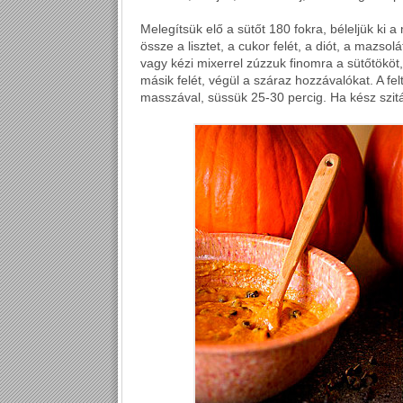
Melegítsük elő a sütőt 180 fokra, béleljük ki a
össze a lisztet, a cukor felét, a diót, a mazso
vagy kézi mixerrel zúzzuk finomra a sütőtököt,
másik felét, végül a száraz hozzávalókat. A felt
masszával, süssük 25-30 percig. Ha kész szitál