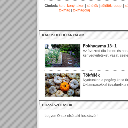
Címkék:
kert
|
konyhakert
|
sütőtök
|
sütőtök recept
|
sü
tökmag
|
tökmagolaj
KAPCSOLÓDÓ ANYAGOK
Fokhagyma 13+1
Az évezred óta ismert és ha
kénvegyületeket, vasat, szelén
Tökfélék
Nyakunkon a pogány kelta ü
töklámpásokkal ijesztgetik a