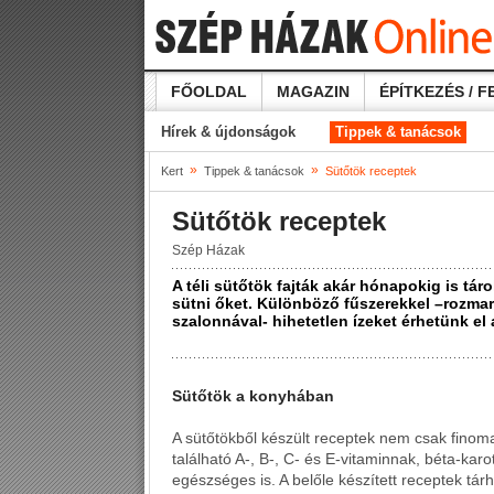
FŐOLDAL
MAGAZIN
ÉPÍTKEZÉS / F
Hírek & újdonságok
Tippek & tanácsok
»
»
Kert
Tippek & tanácsok
Sütőtök receptek
Sütőtök receptek
Szép Házak
A téli sütőtök fajták akár hónapokig is táro
sütni őket. Különböző fűszerekkel –rozmari
szalonnával- hihetetlen ízeket érhetünk el 
Sütőtök a konyhában
A sütőtökből készült receptek nem csak finom
található A-, B-, C- és E-vitaminnak, béta-ka
egészséges is. A belőle készített receptek tá