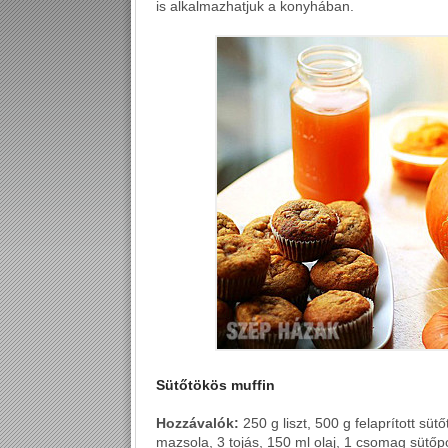
is alkalmazhatjuk a konyhában.
Sütőtökös muffin
Hozzávalók:
250 g liszt, 500 g felaprított sü
mazsola, 3 tojás, 150 ml olaj, 1 csomag sütőp