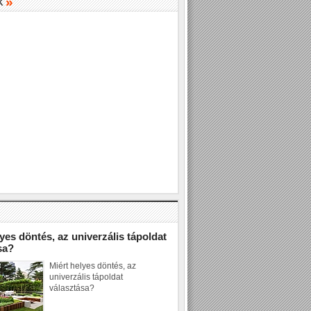
»
K
»
yes döntés, az univerzális tápoldat
sa?
Miért helyes döntés, az
univerzális tápoldat
választása?