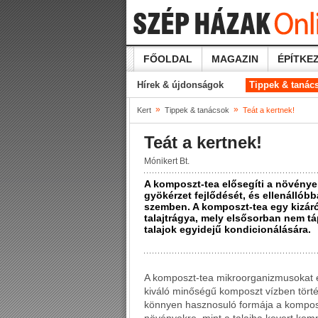
FŐOLDAL
MAGAZIN
ÉPÍTKEZ
Hírek & újdonságok
Tippek & tanác
»
»
Kert
Tippek & tanácsok
Teát a kertnek!
Teát a kertnek!
Mónikert Bt.
A komposzt-tea elősegíti a növények
gyökérzet fejlődését, és ellenállób
szemben. A komposzt-tea egy kizáró
talajtrágya, mely elsősorban nem t
talajok egyidejű kondicionálására.
A komposzt-tea mikroorganizmusokat é
kiváló minőségű komposzt vízben történ
könnyen hasznosuló formája a kompos