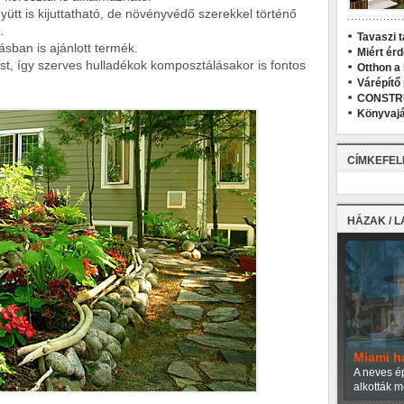
ütt is kijuttatható, de növényvédő szerekkel történő
.
Tavaszi t
sban is ajánlott termék.
Miért ér
ást, így szerves hulladékok komposztálásakor is fontos
Otthon a
Várépítő
CONSTR
Könyvajá
CÍMKEFE
HÁZAK / 
Miami h
A neves ép
alkották m