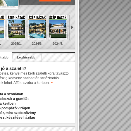
.
2025/1.
2024/6.
2024/5.
ttabb
Legfrissebb
 jó a szaletli?
letes, kényelmes kerti szaletli kora tavasztól
őszig kedvenc szabadtéri tartózkodási
»
nk lehet. Afféle szoba a kertben.
fa a szobában
ndozzuk a gumifát
a kertben
n pompázó virágok
r, mint szobanövény
zt készítése házilag