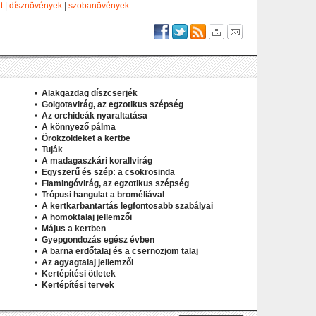
t
|
dísznövények
|
szobanövények
Alakgazdag díszcserjék
Golgotavirág, az egzotikus szépség
Az orchideák nyaraltatása
A könnyező pálma
Örökzöldeket a kertbe
Tuják
A madagaszkári korallvirág
Egyszerű és szép: a csokrosinda
Flamingóvirág, az egzotikus szépség
Trópusi hangulat a broméliával
A kertkarbantartás legfontosabb szabályai
A homoktalaj jellemzői
Május a kertben
Gyepgondozás egész évben
A barna erdőtalaj és a csernozjom talaj
Az agyagtalaj jellemzői
Kertépítési ötletek
Kertépítési tervek