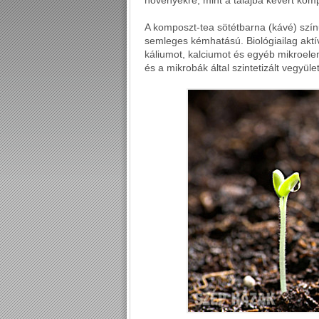
növényekre, mint a talajba kevert kom
A komposzt-tea sötétbarna (kávé) szín
semleges kémhatású. Biológiailag aktív
káliumot, kalciumot és egyéb mikroel
és a mikrobák által szintetizált vegyü