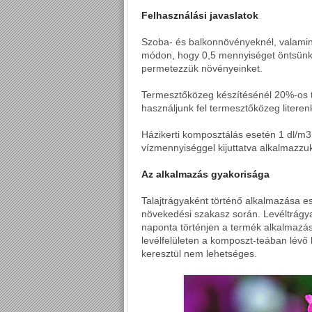
Felhasználási javaslatok
Szoba- és balkonnövényeknél, valamint
módon, hogy 0,5 mennyiséget öntsünk bel
permetezzük növényeinket.
Termesztőközeg készítésénél 20%-os t
használjunk fel termesztőközeg literen
Házikerti komposztálás esetén 1 dl/m3
vízmennyiséggel kijuttatva alkalmazzu
Az alkalmazás gyakorisága
Talajtrágyaként történő alkalmazása es
növekedési szakasz során. Levéltrágy
naponta történjen a termék alkalmazása
levélfelületen a komposzt-teában lév
keresztül nem lehetséges.