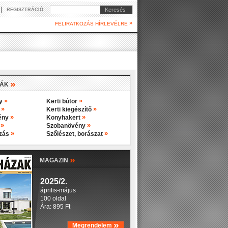
|
Keresés
REGISZTRÁCIÓ
»
FELIRATKOZÁS HÍRLEVÉLRE
»
IÁK
»
»
ny
Kerti bútor
»
»
y
Kerti kiegészítő
»
»
ény
Konyhakert
»
»
s
Szobanövény
»
»
ozás
Szőlészet, borászat
»
MAGAZIN
2025/2.
április-május
100 oldal
Ára: 895 Ft
»
Megrendelem