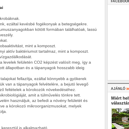
FACEBOO
ai
ikrobáknak.
k, ezáltal kevésbé fogékonyak a betegségekre.
umuszanyagokban kötött formában találhatóak, lassú
veszély.
okat.
robaaktivitást, mint a komposzt.
yi aktív baktériumot tartalmaz, mint a komposzt.
s vízgazdálkodását.
n a levelek felületén CO2 képzést valósít meg, így a
ott állapotban és a tápanyagok hosszabb ideig
talajokat fellazítja, ezáltal könnyebb a gyökerek
k van a tápanyagok felvételére, a bejutó levegő
AJÁNLÓ
ző feltételek a kórokozók növekedéséhez.
ikrobiológiáját, amit a túlművelés tönkre tett.
Miért hel
elén használjuk, az befedi a növény felületét és
választá
rtve a kórokozó mikroorganizmusokat, melyek
lja.
keresztül is alkalmazható.