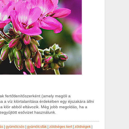
ak fertőtlenítőszerként (amely megöli a
a a víz klórtalanítása érdekében egy éjszakára állni
y a klór abból eltávozik. Még jobb megoldás, ha a
egyűjtött esővizet használunk.
ás
|
gyümölcsös
|
gyümölcsfák
|
zöldséges kert
|
zöldségek
|