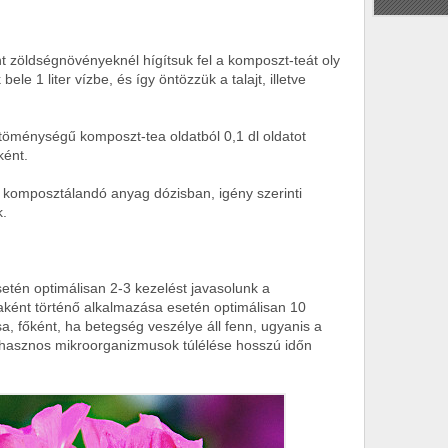
 zöldségnövényeknél hígítsuk fel a komposzt-teát oly
e 1 liter vízbe, és így öntözzük a talajt, illetve
öménységű komposzt-tea oldatból 0,1 dl oldatot
ként.
 komposztálandó anyag dózisban, igény szerinti
k.
etén optimálisan 2-3 kezelést javasolunk a
aként történő alkalmazása esetén optimálisan 10
, főként, ha betegség veszélye áll fenn, ugyanis a
ő hasznos mikroorganizmusok túlélése hosszú időn