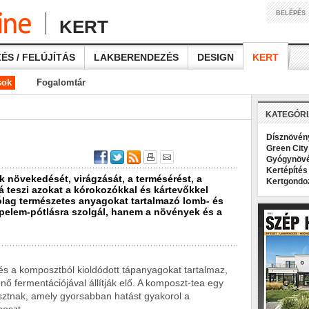
BELÉPÉS
KERT
ÉS / FELÚJÍTÁS
LAKBERENDEZÉS
DESIGN
KERT
sok
Fogalomtár
KATEGÓR
Dísznövé
Green Cit
Gyógynöv
Kertépíté
 növekedését, virágzását, a termésérést, a
Kertgond
bá teszi azokat a kórokozókkal és kártevőkkel
lag természetes anyagokat tartalmazó lomb- és
ápelem-pótlásra szolgál, hanem a növények és a
s a komposztból kioldódott tápanyagokat tartalmaz,
ő fermentációjával állítják elő. A komposzt-tea egy
ztnak, amely gyorsabban hatást gyakorol a