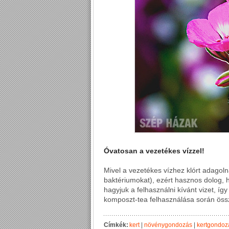
Óvatosan a vezetékes vízzel!
Mivel a vezetékes vízhez klórt adagoln
baktériumokat), ezért hasznos dolog, h
hagyjuk a felhasználni kívánt vizet, íg
komposzt-tea felhasználása során össz
Címkék:
kert
|
növénygondozás
|
kertgondoz