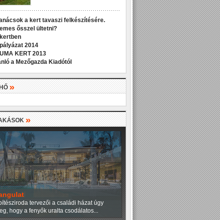
anácsok a kert tavaszi felkészítésére.
demes ősszel ültetni?
 kertben
 pályázat 2014
UMA KERT 2013
nló a Mezőgazda Kiadótól
»
LHŐ
»
LAKÁSOK
angulat
ítésziroda tervezői a családi házat úgy
eg, hogy a fenyők uralta csodálatos...