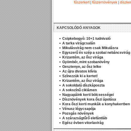
fűszerkert
|
fűszernövények
|
díszker
KAPCSOLÓDÓ ANYAGOK
Csipkebogyó: 10+1 tudnivaló
A tarka virágcsalán
Mikulásvirág nem csak Mikulásra
Egyszerű és szép a szobai nebáncsvirág
Krizantém, az ősz virága
Gyömbér, mint szobanövény
Gesztenye, az ősz lelke
Az újra divatos klívia
Színezzük ki a kertet!
Krizantém, az ősz virága
A sokoldalú díszkáposzta
A sokszínű ciklámen
Nagyapáink kerti bölcsességei
Dísznövények kora őszi ápolása
Kora őszi kerti munkák a konyhakertben
Vénusz légycsapója
Pozsgás növények
A szárazságtűrő elefántláb
Egész évben vitorlavirág