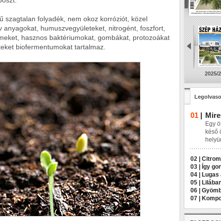
poszt.
ű szagtalan folyadék, nem okoz korróziót, közel
 anyagokat, humuszvegyületeket, nitrogént, foszfort,
emeket, hasznos baktériumokat, gombákat, protozoákat
leteket biofermentumokat tartalmaz.
2025/2
Legolvaso
01
|
Mire
Egy öt
késő 
helyü
02 |
Citrom
03 |
Így go
04 |
Lugas 
05 |
Lilába
06 |
Gyömbé
07 |
Kompos