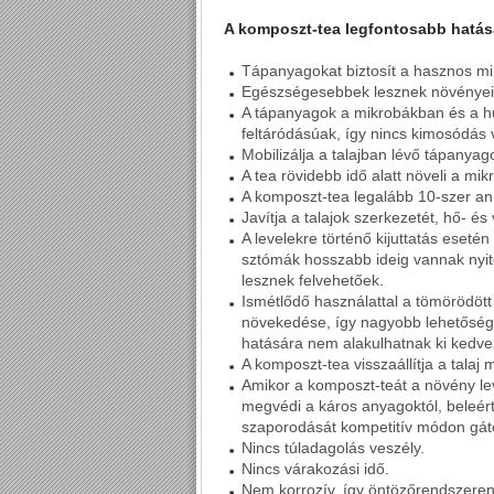
A komposzt-tea legfontosabb hatás
Tápanyagokat biztosít a hasznos m
Egészségesebbek lesznek növényein
A tápanyagok a mikrobákban és a h
feltáródásúak, így nincs kimosódás 
Mobilizálja a talajban lévő tápanyag
A tea rövidebb idő alatt növeli a mik
A komposzt-tea legalább 10-szer ann
Javítja a talajok szerkezetét, hő- é
A levelekre történő kijuttatás eseté
sztómák hosszabb ideig vannak nyit
lesznek felvehetőek.
Ismétlődő használattal a tömörödött 
növekedése, így nagyobb lehetőségü
hatására nem alakulhatnak ki kedve
A komposzt-tea visszaállítja a talaj m
Amikor a komposzt-teát a növény lev
megvédi a káros anyagoktól, beleé
szaporodását kompetitív módon gáto
Nincs túladagolás veszély.
Nincs várakozási idő.
Nem korrozív, így öntözőrendszeren 