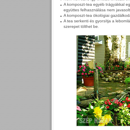
A komposzt-tea egyéb trágyákkal egy
együttes felhasználása nem javasolt
A komposzt-tea ökológiai gazdálkodá
A tea serkenti és gyorsítja a leboml
szerepet tölthet be.