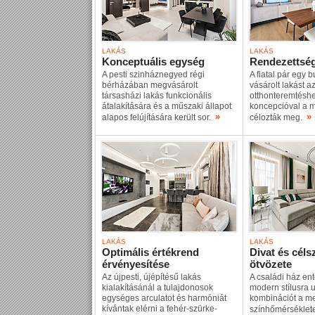
LAKÁS
LAKÁS
Konceptuális egység
Rendezettség
A pesti szinháznegyed régi
A fiatal pár egy 
bérházában megvásárolt
vásárolt lakást a
társasházi lakás funkcionális
otthonteremtéshe
átalakítására és a műszaki állapot
koncepcióval a mi
»
»
alapos felújítására került sor.
célozták meg.
LAKÁS
LAKÁS
Optimális értékrend
Divat és cél
érvényesítése
ötvözete
Az újpesti, újépítésű lakás
A családi ház ent
kialakításánál a tulajdonosok
modern stílusra u
egységes arculatot és harmóniát
kombinációt a m
kívántak elérni a fehér-szürke-
színhőmérséklete