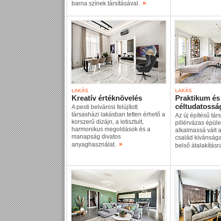
»
barna színek társításával.
LAKÁS
LAKÁS
Kreatív értéknövelés
Praktikum és
céltudatossá
A pesti belvárosi felújított
társasházi lakásban tetten érhető a
Az új építésű tár
korszerű dizájn, a letisztult,
pillérvázas épüle
harmonikus megoldások és a
alkalmassá vált 
manapság divatos
család kívánsága
»
anyaghasználat.
belső átalakítás