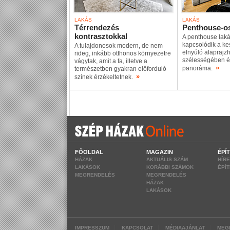
LAKÁS
LAKÁS
Térrendezés
Penthouse-os
kontrasztokkal
A penthouse laká
kapcsolódik a ke
A tulajdonosok modern, de nem
elnyúló alaprajzh
rideg, inkább otthonos környezetre
szélességében él
vágytak, amit a fa, illetve a
»
panoráma.
természetben gyakran előforduló
»
színek érzékeltetnek.
FŐOLDAL
MAGAZIN
ÉPÍ
HÁZAK
AKTUÁLIS SZÁM
HÍR
LAKÁSOK
KORÁBBI SZÁMOK
ÉPÍ
MEGRENDELÉS
MEGRENDELÉS
HÁZAK
LAKÁSOK
|
|
|
IMPRESSZUM
KAPCSOLAT
MÉDIAAJÁNLAT
MEG