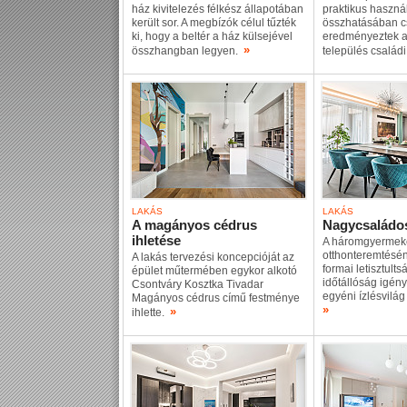
ház kivitelezés félkész állapotában
praktikus használ
került sor. A megbízók célul tűzték
összhatásában cs
ki, hogy a beltér a ház külsejével
eredményeztek a
»
összhangban legyen.
település csalá
LAKÁS
LAKÁS
A magányos cédrus
Nagycsaládos
ihletése
A háromgyermek
otthonteremtésén
A lakás tervezési koncepcióját az
formai letisztults
épület műtermében egykor alkotó
időtállóság igény
Csontváry Kosztka Tivadar
egyéni ízlésvilág
Magányos cédrus című festménye
»
»
ihlette.