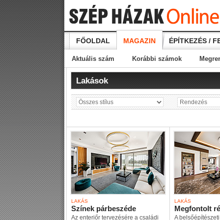
FŐOLDAL
MAGAZIN
ÉPÍTKEZÉS / F
Aktuális szám
Korábbi számok
Megre
Lakások
LAKÁS
LAKÁS
Színek párbeszéde
Megfontolt ré
Az enteriőr tervezésére a családi
A belsőépítészeti