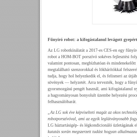
Fűnyíró robot: a kifogástalanul levágott gyepér
Az LG robotkínálatát a 2017-es CES-en egy fűnyíró
robot a HOM-BOT porszívó sokéves fejlesztési folyam
valamint pontosan, megbízhatóan és mindenekelőtt bi
megtalálható szenzorokkal és lökhárítókkal felszer
tudja, hogy hol helyezkedik el, és felismeri az útj
sövények — helyzetét. Arra tervezték, hogy a fűnyí
gyorsmozgású pengét használ, ami kifogástalanul ny
a hagyományosan bonyolult üzembe helyezési proced
felhasználóbarát.
„Az LG sok éve képviselteti magát az okos techno
robotporszívóval, ami az egyik leglátványosabb fog
LG háztartásigép- és légkondicionáló üzletágának e
kutatás során megszerzett tudást hogyan alkalmazzuk