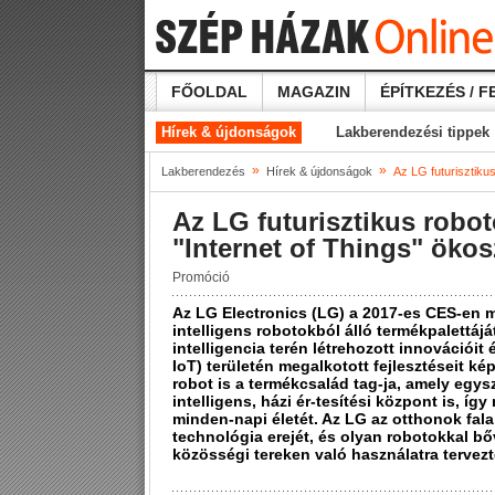
FŐOLDAL
MAGAZIN
ÉPÍTKEZÉS / F
Hírek & újdonságok
Lakberendezési tippek
»
»
Lakberendezés
Hírek & újdonságok
Az LG futurisztikus
Az LG futurisztikus roboto
"Internet of Things" ökos
Promóció
Az LG Electronics (LG) a 2017-es CES-en mu
intelligens robotokból álló termékpalettáj
intelligencia terén létrehozott innovációit 
IoT) területén megalkotott fejlesztéseit ké
robot is a termékcsalád tag-ja, amely egy
intelligens, házi ér-tesítési központ is, í
minden-napi életét. Az LG az otthonok falain
technológia erejét, és olyan robotokkal bőv
közösségi tereken való használatra tervezt