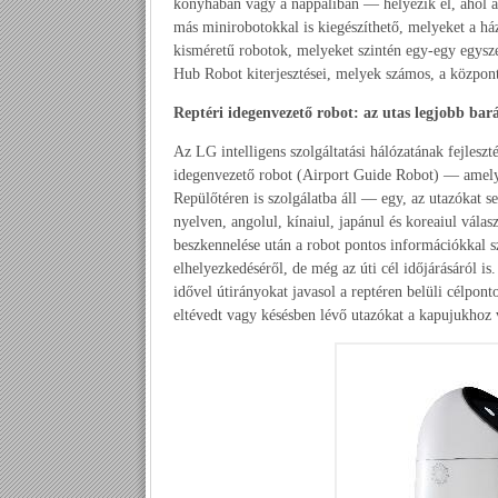
konyhában vagy a nappaliban — helyezik el, ahol 
más minirobotokkal is kiegészíthető, melyeket a há
kisméretű robotok, melyeket szintén egy-egy egyszer
Hub Robot kiterjesztései, melyek számos, a központ
Reptéri idegenvezető robot: az utas legjobb bar
Az LG intelligens szolgáltatási hálózatának fejleszté
idegenvezető robot (Airport Guide Robot) — amel
Repülőtéren is szolgálatba áll — egy, az utazókat se
nyelven, angolul, kínaiul, japánul és koreaiul vála
beszkennelése után a robot pontos információkkal sz
elhelyezkedéséről, de még az úti cél időjárásáról is.
idővel útirányokat javasol a reptéren belüli célpont
eltévedt vagy késésben lévő utazókat a kapujukhoz 