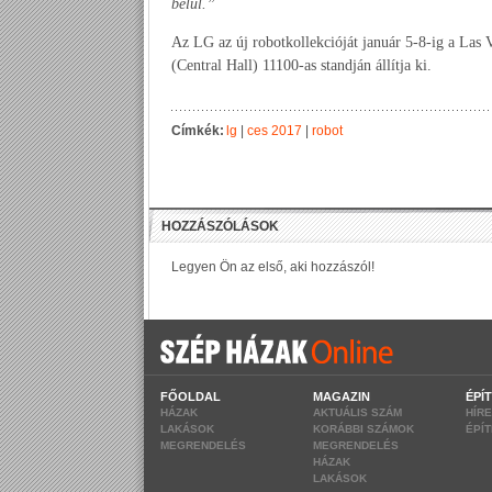
belül.”
Az LG az új robotkollekcióját január 5-8-ig a Las
(Central Hall) 11100-as standján állítja ki.
Címkék:
lg
|
ces 2017
|
robot
FŐOLDAL
MAGAZIN
ÉPÍ
HÁZAK
AKTUÁLIS SZÁM
HÍR
LAKÁSOK
KORÁBBI SZÁMOK
ÉPÍ
MEGRENDELÉS
MEGRENDELÉS
HÁZAK
LAKÁSOK