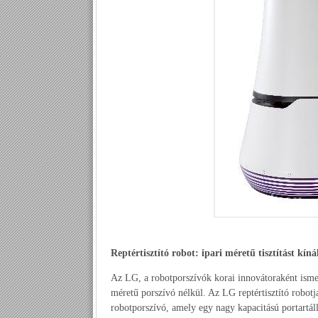
Reptértisztító robot: ipari méretű tisztítást kíná
Az LG, a robotporszívók korai innovátoraként ismert
méretű porszívó nélkül. Az LG reptértisztító robot
robotporszívó, amely egy nagy kapacitású portartálly