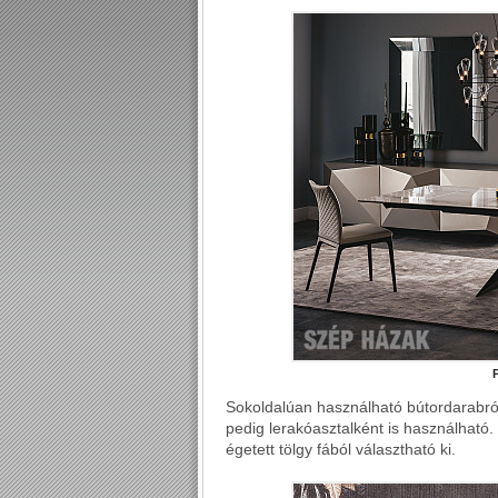
Sokoldalúan használható bútordarabról
pedig lerakóasztalként is használható. 
égetett tölgy fából választható ki.