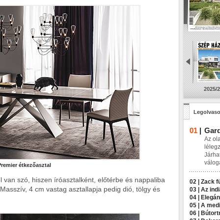
2025/2
Legolvaso
01
|
Gard
Az ol
léleg
Járha
válog
Premier étkezőasztal
 van szó, hiszen íróasztalként, előtérbe és nappaliba
02 |
Zack f
Masszív, 4 cm vastag asztallapja pedig dió, tölgy és
03 |
Az indi
04 |
Elegán
05 |
A medi
06 |
Bútort