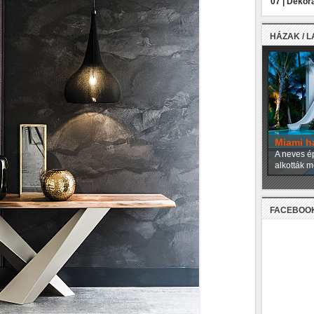
07 |
Dekora
HÁZAK / 
Miami h
A neves ép
alkották m
FACEBOO