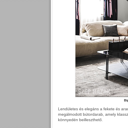
Bi
Lendületes és elegáns a fekete és ara
megálmodott bútordarab, amely klassz
könnyedén beilleszthető.