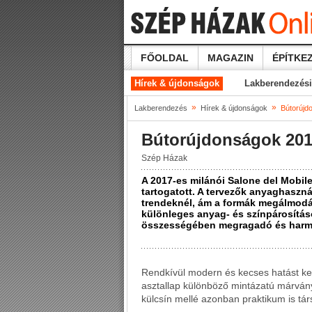
FŐOLDAL
MAGAZIN
ÉPÍTKEZ
Hírek & újdonságok
Lakberendezési
»
»
Lakberendezés
Hírek & újdonságok
Bútorújd
Bútorújdonságok 20
Szép Házak
A 2017-es milánói Salone del Mobile
tartogatott. A tervezők anyaghaszn
trendeknél, ám a formák megálmodás
különleges anyag- és színpárosításo
összességében megragadó és harmo
Rendkívül modern és kecses hatást kelt
asztallap különböző mintázatú márván
külcsín mellé azonban praktikum is tá