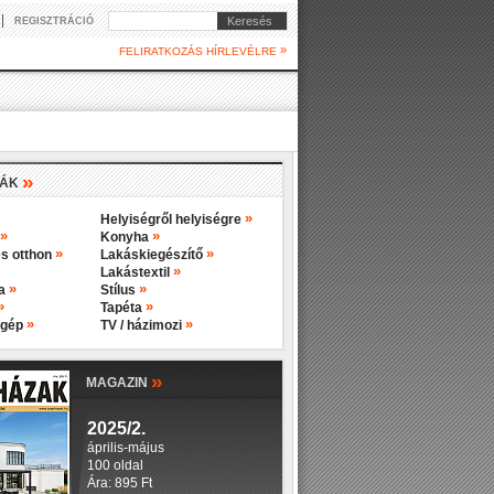
|
Keresés
REGISZTRÁCIÓ
»
FELIRATKOZÁS HÍRLEVÉLRE
»
IÁK
»
Helyiségről helyiségre
»
»
Konyha
»
»
s otthon
Lakáskiegészítő
»
Lakástextil
»
»
ba
Stílus
»
»
Tapéta
»
»
 gép
TV / házimozi
»
MAGAZIN
2025/2.
április-május
100 oldal
Ára: 895 Ft