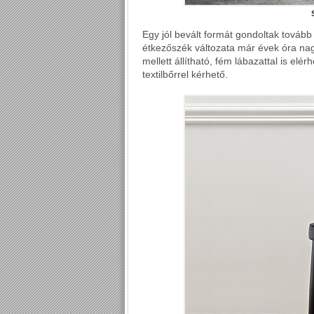
Egy jól bevált formát gondoltak továb
étkezőszék változata már évek óra n
mellett állítható, fém lábazattal is elé
textilbőrrel kérhető.