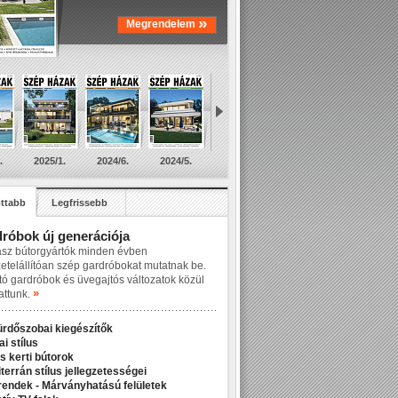
»
Megrendelem
.
2025/1.
2024/6.
2024/5.
ttabb
Legfrissebb
róbok új generációja
asz bútorgyártók minden évben
zetelállítóan szép gardróbokat mutatnak be.
tó gardróbok és üvegajtós változatok közül
»
attunk.
ürdőszobai kiegészítők
ai stílus
s kerti bútorok
terrán stílus jellegzetességei
rendek - Márványhatású felületek