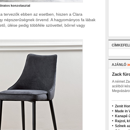
Stratos konzolasztal
b a tervezők ebben az esetben, hiszen a Clara
agy népszerűségnek örvend. A hagyományos fa lábak
rhető, ülése pedig többféle szövettel, bőrrel vagy
CÍMKEFE
AJÁNLÓ
Zack für
A német Za
acélból kés
Megvásárol
Zenit Ho
Made in V
Kanapé ú
Rajzol, k
Színek a