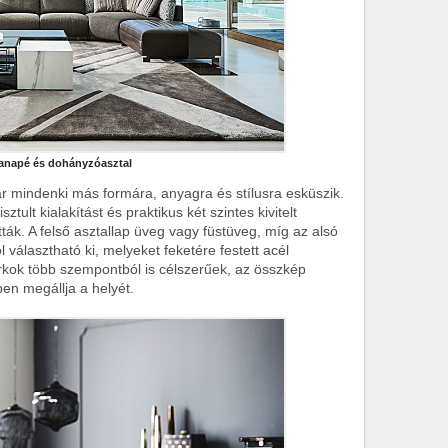
anapé és dohányzóasztal
r mindenki más formára, anyagra és stílusra esküszik.
tult kialakítást és praktikus két szintes kivitelt
ták. A felső asztallap üveg vagy füstüveg, míg az alsó
választható ki, melyeket feketére festett acél
sarkok több szempontból is célszerűek, az összkép
ben megállja a helyét.