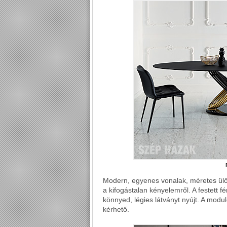
Modern, egyenes vonalak, méretes ülő
a kifogástalan kényelemről. A festet
könnyed, légies látványt nyújt. A modul
kérhető.