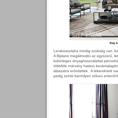
Bag k
Lerakóasztalra mindig szükség van, bá
A Biplane megálmodói az egyszerű, letisz
különleges anyaghasználattal párosítot
többféle márvány hatású kerámialapból 
lábazatra erősítettek. A lekerekített 
pedig szinte bármilyen stílusú enteriőr