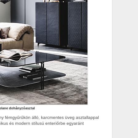
plane dohányzóasztal
ny fémgyűrűkön álló, karcmentes üveg asztallappal
ikus és modern stílusú enteriőrbe egyaránt