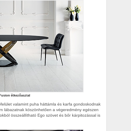
Fusion étkezőasztal
felület valamint puha háttámla és karfa gondoskodnak
t fém lábazatnak köszönhetően a végeredmény egészen
okból összeállítható Ego szövet és bőr kárpitozással is