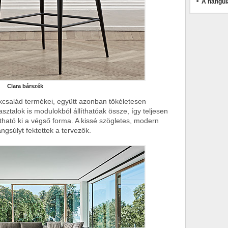
A hangul
Clara bárszék
ékcsalád termékei, együtt azonban tökéletesen
sztalok is modulokból állíthatóak össze, így teljesen
ítható ki a végső forma. A kissé szögletes, modern
ngsúlyt fektettek a tervezők.