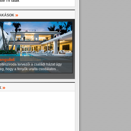
tív TV falak
»
LAKÁSOK
angulat
ítésziroda tervezői a családi házat úgy
eg, hogy a fenyők uralta csodálatos...
»
K