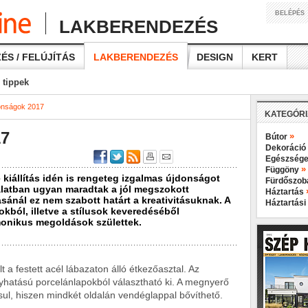
BELÉPÉS
LAKBERENDEZÉS
ÉS / FELÚJÍTÁS
LAKBERENDEZÉS
DESIGN
KERT
 tippek
onságok 2017
KATEGÓR
17
»
Bútor
Dekoráció
Egészsége
»
Függöny
 kiállítás idén is rengeteg izgalmas újdonságot
Fürdőszo
álatban ugyan maradtak a jól megszokott
Háztartás
ánál ez nem szabott határt a kreativitásuknak. A
Háztartási
kból, illetve a stílusok keveredéséből
nikus megoldások születtek.
 a festett acél lábazaton álló étkezőasztal. Az
yhatású porcelánlapokból választható ki. A megnyerő
rsul, hiszen mindkét oldalán vendéglappal bővíthető.