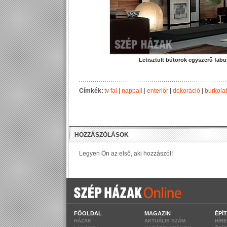
Letisztult bútorok egyszerű fabu
Címkék:
tv fal
|
nappali
|
enteriőr
|
dekoráció
|
burkolat
FŐOLDAL
MAGAZIN
ÉPÍ
HÁZAK
AKTUÁLIS SZÁM
HÍR