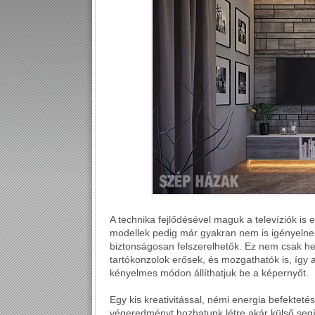
A technika fejlődésével maguk a televíziók i
modellek pedig már gyakran nem is igényelnek 
biztonságosan felszerelhetők. Ez nem csak hel
tartókonzolok erősek, és mozgathatók is, így
kényelmes módon állíthatjuk be a képernyőt.
Egy kis kreativitással, némi energia befektet
végeredményt hozhatunk létre akár külső segít