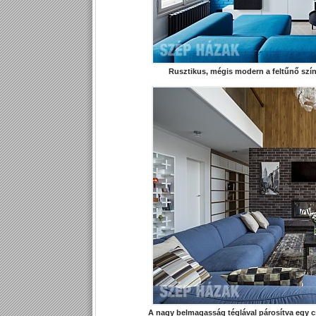
Rusztikus, mégis modern a feltűnő színek
A nagy belmagasság téglával párosítva egy cs