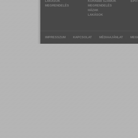
LAKÁSOK
KORÁBBI SZÁMOK
ÉPÍ
MEGRENDELÉS
MEGRENDELÉS
HÁZAK
LAKÁSOK
|
|
|
IMPRESSZUM
KAPCSOLAT
MÉDIAAJÁNLAT
MEG