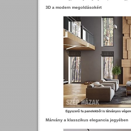
3D a modern megoldásokért
Egyszerű fa panelekből is látványos végere
Márvány a klasszikus elegancia jegyében