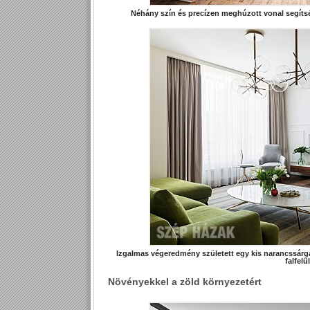
Néhány szín és precízen meghúzott vonal segítség
Izgalmas végeredmény született egy kis narancssárga
falfelü
Növényekkel a zöld környezetért