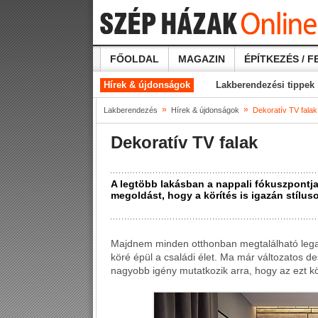
FŐOLDAL
MAGAZIN
ÉPÍTKEZÉS / F
Hírek & újdonságok
Lakberendezési tippek
»
»
Lakberendezés
Hírek & újdonságok
Dekoratív TV falak
Dekoratív TV falak
A legtöbb lakásban a nappali fókuszpontja
megoldást, hogy a körítés is igazán stílus
Majdnem minden otthonban megtalálható legal
köré épül a családi élet. Ma már változatos de
nagyobb igény mutatkozik arra, hogy az ezt kö