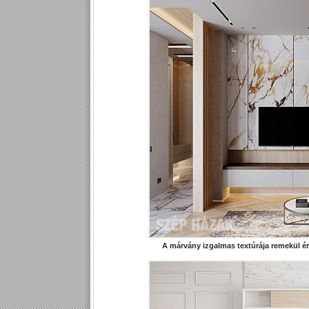
A márvány izgalmas textúrája remekül ér