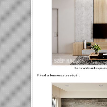
Kő és fa klasszikus párosí
Fával a természetességért