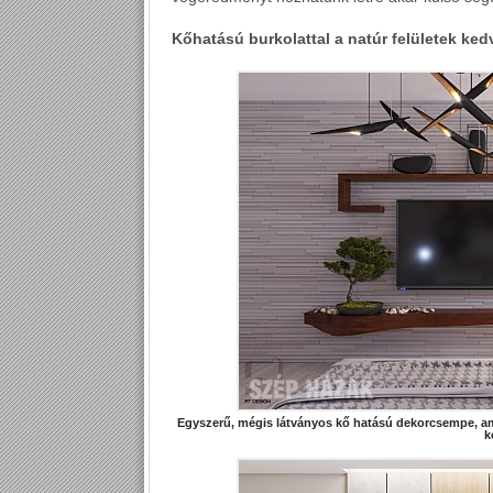
Kőhatású burkolattal a natúr felületek ked
Egyszerű, mégis látványos kő hatású dekorcsempe, am
k