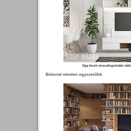
Egy kicsit visszafogottabb vált
Bútorral minden egyszerűbb