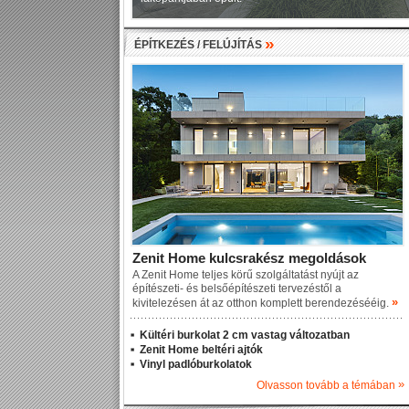
»
ÉPÍTKEZÉS / FELÚJÍTÁS
Zenit Home kulcsrakész megoldások
A Zenit Home teljes körű szolgáltatást nyújt az
építészeti- és belsőépítészeti tervezéstől a
»
kivitelezésen át az otthon komplett berendezésééig.
Kültéri burkolat 2 cm vastag változatban
Zenit Home beltéri ajtók
Vinyl padlóburkolatok
»
Olvasson tovább a témában