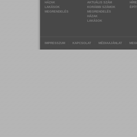
HÁZAK
AKTUÁLIS SZÁM
HÍR
LAKÁSOK
KORÁBBI SZÁMOK
ÉPÍ
MEGRENDELÉS
MEGRENDELÉS
HÁZAK
LAKÁSOK
|
|
|
IMPRESSZUM
KAPCSOLAT
MÉDIAAJÁNLAT
MEG