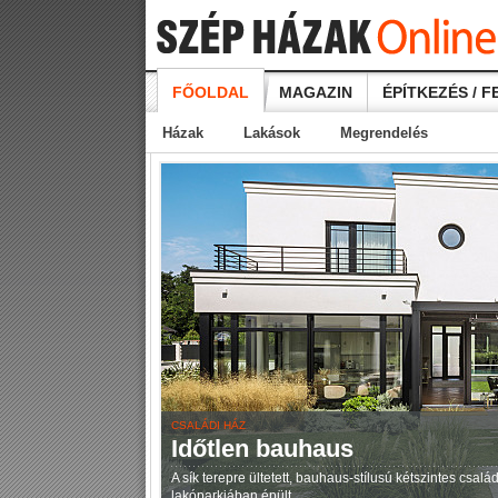
FŐOLDAL
MAGAZIN
ÉPÍTKEZÉS / F
Házak
Lakások
Megrendelés
CSALÁDI HÁZ
Időtlen bauhaus
A sík terepre ültetett, bauhaus-stílusú kétszintes csal
lakóparkjában épült.