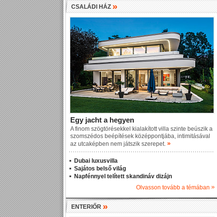
»
CSALÁDI HÁZ
Egy jacht a hegyen
A finom szögtörésekkel kialakított villa szinte beúszik a
szomszédos beépítések középpontjába, intimitásával
»
az utcaképben nem játszik szerepet.
Dubai luxusvilla
Sajátos belső világ
Napfénnyel telített skandináv dizájn
»
Olvasson tovább a témában
»
ENTERIŐR