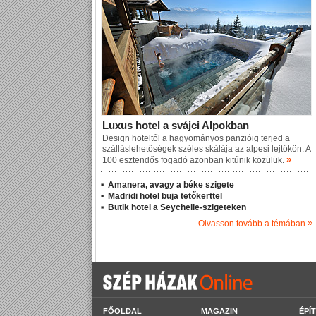
Luxus hotel a svájci Alpokban
Design hoteltől a hagyományos panzióig terjed a
szálláslehetőségek széles skálája az alpesi lejtőkön. A
»
100 esztendős fogadó azonban kitűnik közülük.
Amanera, avagy a béke szigete
Madridi hotel buja tetőkerttel
Butik hotel a Seychelle-szigeteken
»
Olvasson tovább a témában
FŐOLDAL
MAGAZIN
ÉPÍ