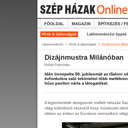
FŐOLDAL
MAGAZIN
ÉPÍTKEZÉS / F
Hírek & újdonságok
Lakberendezési tippek
»
»
Lakberendezés
Hírek & újdonságok
Dizájnmustra Milá
Dizájnmustra Milánóban
Kollár Franciska
Idén ünnepelte 50. jubileumát az iSaloni n
évfordulóra való tekintettel több mellékren
húsz pavilon várta a látogatókat.
A legismertebb designerek mellett hétszáz fiat
világ különböző részeiről húsz művészeti iskola
ebben az évben az Euroluce nemzetközi világítá