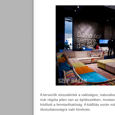
A tervezők visszatértek a valóságos, naturalis
már régóta jelen van az építészetben, mostan
hódított a fenntarthatóság. A kiállítás során 
ökotudatosságra való törekvés.