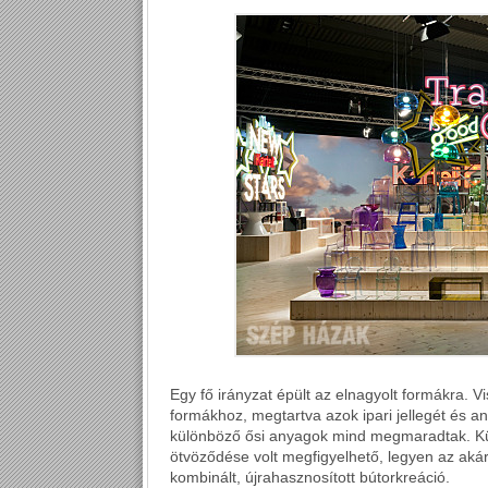
Egy fő irányzat épült az elnagyolt formákra. V
formákhoz, megtartva azok ipari jellegét és an
különböző ősi anyagok mind megmaradtak. Kü
ötvöződése volt megfigyelhető, legyen az akár
kombinált, újrahasznosított bútorkreáció.