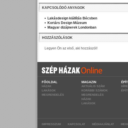
KAPCSOLÓDÓ ANYAGOK
Lakásdesign kiállítás Bécsben
Kortárs Design Múzeum
Magyar dizájnerek Londonban
FŐOLDAL
MAGAZIN
ÉPÍ
HÁZAK
AKTUÁLIS SZÁM
HÍR
LAKÁSOK
KORÁBBI SZÁMOK
ÉPÍ
MEGRENDELÉS
MEGRENDELÉS
HÁZAK
LAKÁSOK
|
|
|
IMPRESSZUM
KAPCSOLAT
MÉDIAAJÁNLAT
MEG