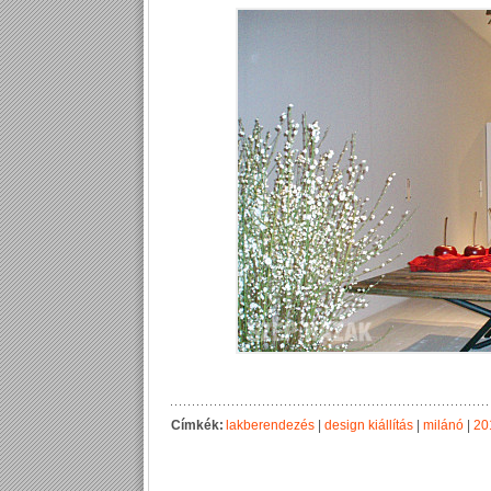
Címkék:
lakberendezés
|
design kiállítás
|
milánó
|
20