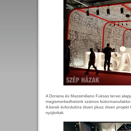
A Doriana és Massimiliano Fuksas tervei alap
megismerkedhetünk számos bútormanufaktúra kol
A kerek évfordulóra ötven plusz ötven projekt 
nyújtottak.