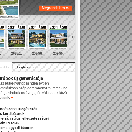
»
Megrendelem
.
2025/1.
2024/6.
2024/5.
ttabb
Legfrissebb
róbok új generációja
asz bútorgyártók minden évben
zetelállítóan szép gardróbokat mutatnak be.
tó gardróbok és üvegajtós változatok közül
»
attunk.
ürdőszobai kiegészítők
s kerti bútorok
terrán stílus jellegzetességei
tív TV falak
Home egyedi bútorok