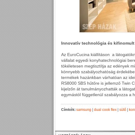
Innovatív technológia és kifinomul
Az EuroCucina kiállításon a látogatókn
vállalat egyedi konyhatechnológiai b
tökéletesen megtisztítja az edények mi
könnyebb szabályozhatóság érdekében l
termékek hazánkban várhatóan az idei
RS8000 SBS hűtőre is jellemző Twin C
kijelzőn át tanulmányozhatták a látoga
egymástól függetlenül szabályozza a h
Címkék:
samsung
|
dual cook flex
|
sütő
|
kon