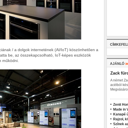
CÍMKEFE
ciának / a dolgok internetének (AI/IoT) köszönhetően a
atta be, az összekapcsolható, IoT-képes eszközök
n működni.
AJÁNLÓ
Zack für
A német Za
acélból kés
Megvásárol
Zenit Ho
Made in V
Kanapé ú
Rajzol, k
Színek a