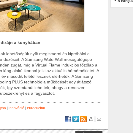
A hangul
t dizájn a konyhában
ak lehetőségük nyílt megismerni és kipróbálni a
erendezéseit. A Samsung WaterWall mosogatógépe
nden zugát, míg a Virtual Flame indukciós főzőlap a
áng alakú ikonnal jelzi az aktuális hőmérsékletet. A
 év második felétől lesznek elérhetők. A Samsung
ooling PLUS technológia működését egy átlátszó
tók, így szemtanúi lehettek, ahogy a rendszer
űtőszekrényt és a fagyasztót.
yha
|
innováció
|
eurocucina