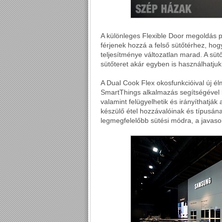
A különleges Flexible Door megoldás pe
férjenek hozzá a felső sütőtérhez, hog
teljesítménye változatlan marad. A sütőt
sütőteret akár egyben is használhatju
A Dual Cook Flex okosfunkcióival új élm
SmartThings alkalmazás segítségével k
valamint felügyelhetik és irányíthatják
készülő étel hozzávalóinak és típusá
legmegfelelőbb sütési módra, a javaso