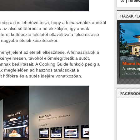
07 |
Térelv
HÁZAK / 
dig azt is lehetővé teszi, hogy a felhasználók anélkül
y az alsó sütőtérből a hő elszökjön, így annak
eret kettéosztó felületet eltávolítva a felső és alsó
k nagyobb ételek készítésekor.
ényt jelent az ételek elkészítése. A felhasználók a
ényelmesen, távolról előmelegíthetik a sütőt,
Miami h
 annak beállításait. A Cooking Guide funkció pedig a
A neves ép
nak megfelelően ad hasznos tanácsokat a
alkották m
lt hőfokra és a sütés idejére vonatkozóan.
FACEBOO