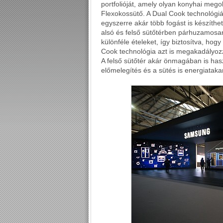
portfolióját, amely olyan konyhai meg
Flexokossütő. A Dual Cook technológi
egyszerre akár több fogást is készíthet
alsó és felső sütőtérben párhuzamosa
különféle ételeket, így biztosítva, ho
Cook technológia azt is megakadályoz
A felső sütőtér akár önmagában is has
előmelegítés és a sütés is energiataka