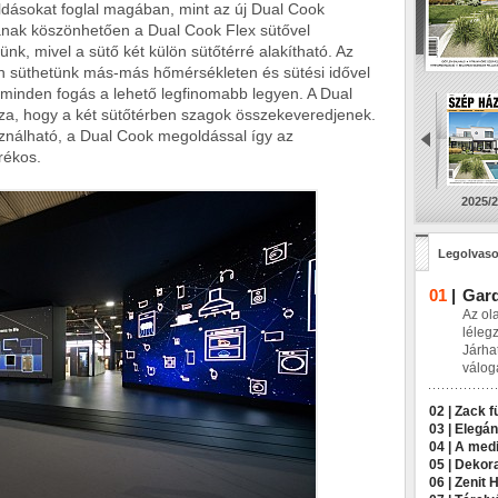
oldásokat foglal magában, mint az új Dual Cook
ának köszönhetően a Dual Cook Flex sütővel
ünk, mivel a sütő két külön sütőtérré alakítható. Az
n süthetünk más-más hőmérsékleten és sütési idővel
gy minden fogás a lehető legfinomabb legyen. A Dual
za, hogy a két sütőtérben szagok összekeveredjenek.
ználható, a Dual Cook megoldással így az
rékos.
2025/2
Legolvaso
01
|
Gard
Az ol
léleg
Járha
válog
02 |
Zack f
03 |
Elegán
04 |
A medi
05 |
Dekora
06 |
Zenit 