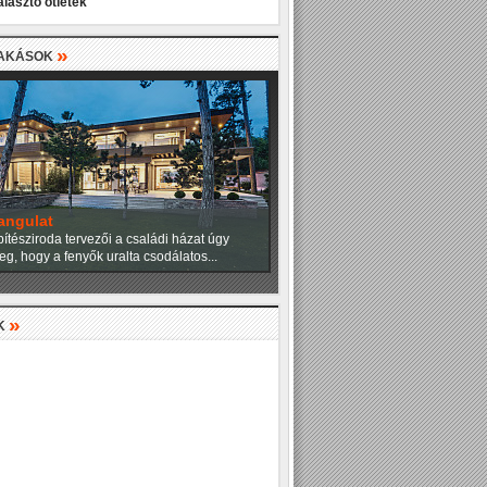
álasztó ötletek
»
LAKÁSOK
angulat
ítésziroda tervezői a családi házat úgy
eg, hogy a fenyők uralta csodálatos...
»
K