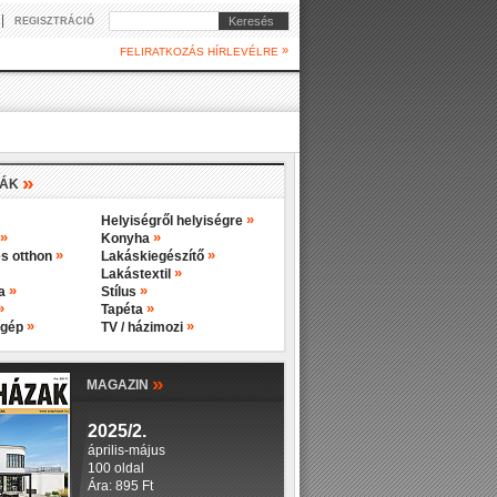
|
Keresés
REGISZTRÁCIÓ
»
FELIRATKOZÁS HÍRLEVÉLRE
»
IÁK
»
Helyiségről helyiségre
»
»
Konyha
»
»
s otthon
Lakáskiegészítő
»
Lakástextil
»
»
ba
Stílus
»
»
Tapéta
»
»
 gép
TV / házimozi
»
MAGAZIN
2025/2.
április-május
100 oldal
Ára: 895 Ft