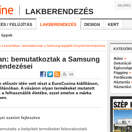
BELÉPÉS
LAKBERENDEZÉS
ÉS / FELÚJÍTÁS
LAKBERENDEZÉS
DESIGN
KERT
 tippek
ó a konyhában: bemutatkoztak a Samsung legújabb konyhai berendezései
KATEGÓR
an: bemutatkoztak a Samsung
»
Bútor
Dekoráció
rendezései
Egészsége
»
Függöny
Fürdőszo
Háztartás
először idén vett részt a EuroCucina kiállításon,
Háztartási
ilánóban. A vásáron olyan termékeket mutatott
 a felhasználók életébe, ezzel emelve a márka
ben.
ei szerint fejlesztve
mutatta a beépített termékeket felsorakoztató