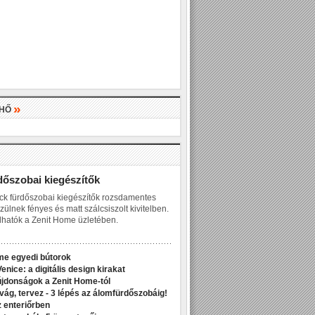
»
LHŐ
»
dőszobai kiegészítők
ck fürdőszobai kiegészítők rozsdamentes
zülnek fényes és matt szálcsiszolt kivitelben.
hatók a Zenit Home üzletében.
me egyedi bútorok
enice: a digitális design kirakat
jdonságok a Zenit Home-tól
ivág, tervez - 3 lépés az álomfürdőszobáig!
z enteriőrben