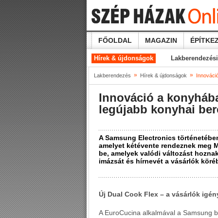
FŐOLDAL
MAGAZIN
ÉPÍTKEZ
Hírek & újdonságok
Lakberendezési
»
»
Lakberendezés
Hírek & újdonságok
Innováci
Innováció a konyháb
legújabb konyhai be
A Samsung Electronics történetében 
amelyet kétévente rendeznek meg M
be, amelyek valódi változást hoznak
imázsát és hírnevét a vásárlók köré
Új Dual Cook Flex – a vásárlók igény
A EuroCucina alkalmával a Samsung be