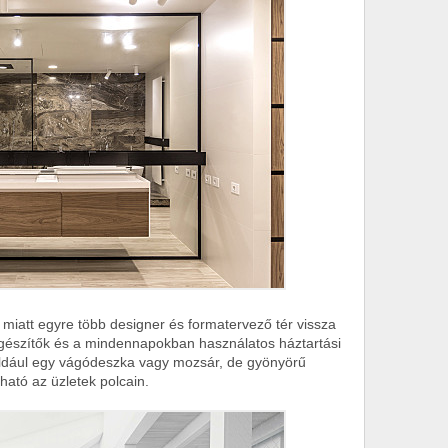
iatt egyre több designer és formatervező tér vissza
egészítők és a mindennapokban használatos háztartási
éldául egy vágódeszka vagy mozsár, de gyönyörű
ató az üzletek polcain.