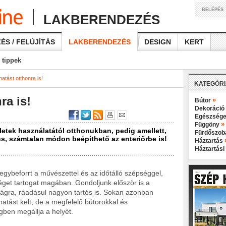
BELÉPÉS
LAKBERENDEZÉS
ÉS / FELÚJÍTÁS
LAKBERENDEZÉS
DESIGN
KERT
 tippek
tást otthonra is!
KATEGÓR
ra is!
»
Bútor
Dekoráció
Egészsége
»
Függöny
tek használatától otthonukban, pedig amellett,
Fürdőszo
ns, számtalan módon beépíthető az enteriőrbe is!
Háztartás
Háztartási
ybeforrt a művészettel és az időtálló szépséggel,
get tartogat magában. Gondoljunk először is a
ilágra, ráadásul nagyon tartós is. Sokan azonban
atást kelt, de a megfelelő bútorokkal és
égben megállja a helyét.