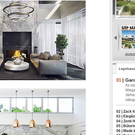
2025/2
Legolvaso
01
|
Gard
Az ol
léleg
Járha
válog
02 |
Zack f
03 |
Elegán
04 |
Zenit 
05 |
Bútort
06 |
Made in