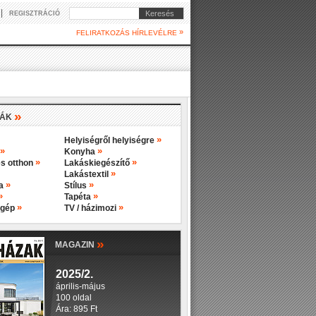
|
Keresés
REGISZTRÁCIÓ
»
FELIRATKOZÁS HÍRLEVÉLRE
»
IÁK
»
Helyiségről helyiségre
»
»
Konyha
»
»
s otthon
Lakáskiegészítő
»
Lakástextil
»
»
ba
Stílus
»
»
Tapéta
»
»
 gép
TV / házimozi
»
MAGAZIN
2025/2.
április-május
100 oldal
Ára: 895 Ft