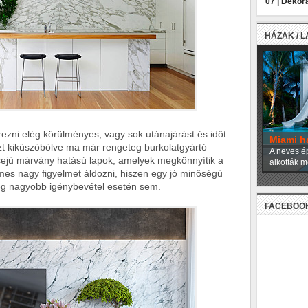
07 |
Dekora
HÁZAK / 
ezni elég körülményes, vagy sok utánajárást és időt
Miami h
t kiküszöbölve ma már rengeteg burkolatgyártó
A neves ép
lsejű márvány hatású lapok, amelyek megkönnyítik a
alkották m
es nagy figyelmet áldozni, hiszen egy jó minőségű
ég nagyobb igénybevétel esetén sem.
FACEBOO