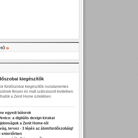
»
LHŐ
»
dőszobai kiegészítők
ck fürdőszobai kiegészítők rozsdamentes
zülnek fényes és matt szálcsiszolt kivitelben.
hatók a Zenit Home üzletében.
me egyedi bútorok
enice: a digitális design kirakat
jdonságok a Zenit Home-tól
ivág, tervez - 3 lépés az álomfürdőszobáig!
z enteriőrben