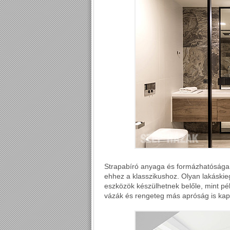
Strapabíró anyaga és formázhatósága m
ehhez a klasszikushoz. Olyan lakáski
eszközök készülhetnek belőle, mint p
vázák és rengeteg más apróság is kaph