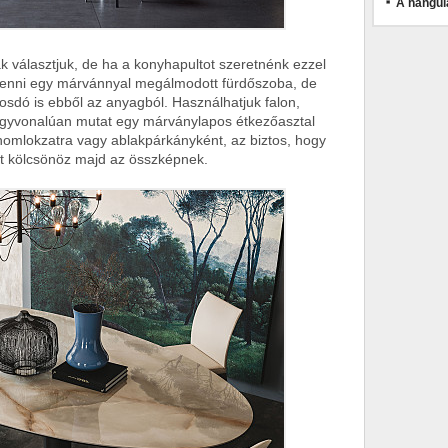
A hangul
k választjuk, de ha a konyhapultot szeretnénk ezzel
d lenni egy márvánnyal megálmodott fürdőszoba, de
sdó is ebből az anyagból. Használhatjuk falon,
agyvonalúan mutat egy márványlapos étkezőasztal
k homlokzatra vagy ablakpárkányként, az biztos, hogy
iát kölcsönöz majd az összképnek.