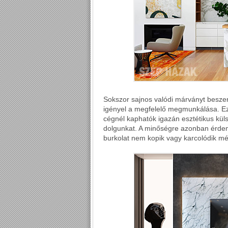
Sokszor sajnos valódi márványt beszer
igényel a megfelelő megmunkálása. Ez
cégnél kaphatók igazán esztétikus kü
dolgunkat. A minőségre azonban érdem
burkolat nem kopik vagy karcolódik m