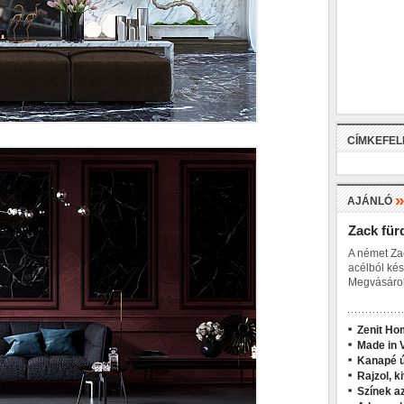
CÍMKEFE
AJÁNLÓ
Zack für
A német Za
acélból kés
Megvásárol
Zenit Ho
Made in V
Kanapé ú
Rajzol, k
Színek a