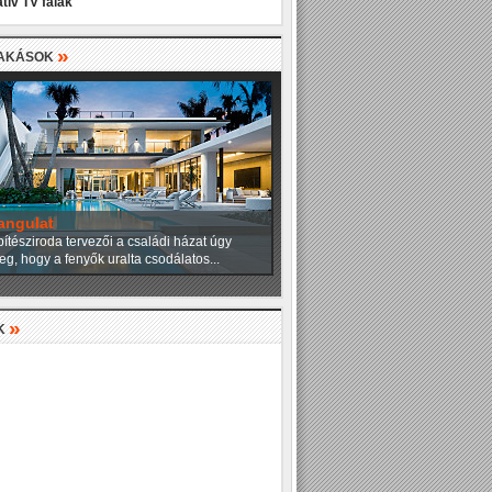
tív TV falak
»
LAKÁSOK
angulat
ítésziroda tervezői a családi házat úgy
eg, hogy a fenyők uralta csodálatos...
»
K