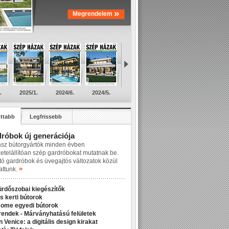
»
Megrendelem
.
2025/1.
2024/6.
2024/5.
ttabb
Legfrissebb
róbok új generációja
asz bútorgyártók minden évben
zetelállítóan szép gardróbokat mutatnak be.
tó gardróbok és üvegajtós változatok közül
»
attunk.
ürdőszobai kiegészítők
s kerti bútorok
Home egyedi bútorok
rendek - Márványhatású felületek
 Venice: a digitális design kirakat