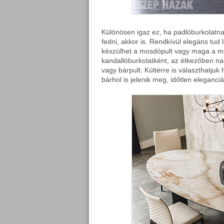
Különösen igaz ez, ha padlóburkolatna
fedni, akkor is. Rendkívül elegáns tu
készülhet a mosdópult vagy maga a mo
kandallóburkolatként, az étkezőben n
vagy bárpult. Kültérre is választhatju
bárhol is jelenik meg, időtlen eleganc