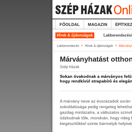
FŐOLDAL
MAGAZIN
ÉPÍTKEZ
Hírek & újdonságok
Lakberendezési
»
»
Lakberendezés
Hírek & újdonságok
Márványha
Márványhatást otthon
Szép Házak
Sokan óvakodnak a márványos felüle
hogy rendkívül strapabíró és elegá
A márvány neve az évszázadok során eg
sokoldalúsága pedig rengeteg lehetősé
gazdag mintázatra, a változatos színv
ódzkodnak tőle, mondván, hogy rideg h
kiegészítőkkel szinte bármelyik helyis