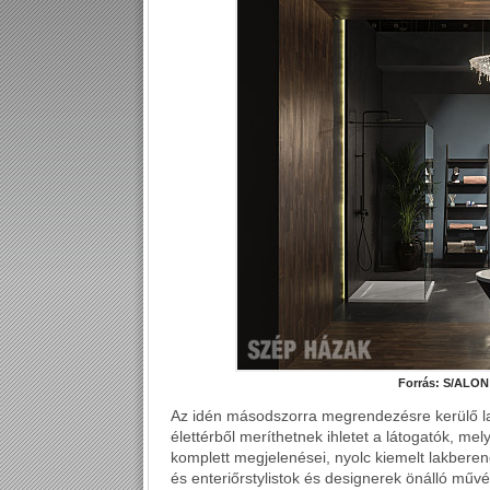
Forrás: S/ALO
Az idén másodszorra megrendezésre kerülő lak
élettérből meríthetnek ihletet a látogatók, m
komplett megjelenései, nyolc kiemelt lakberend
és enteriőrstylistok és designerek önálló műv