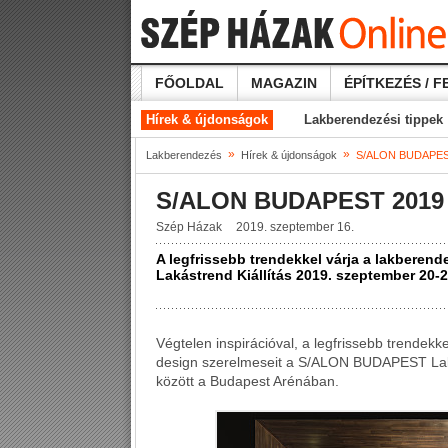
FŐOLDAL
MAGAZIN
ÉPÍTKEZÉS / F
Hírek & újdonságok
Lakberendezési tippek
»
»
Lakberendezés
Hírek & újdonságok
S/ALON BUDAPES
S/ALON BUDAPEST 2019
Szép Házak
2019. szeptember 16.
A legfrissebb trendekkel várja a lakbere
Lakástrend Kiállítás 2019. szeptember 20-
Végtelen inspirációval, a legfrissebb trendekk
design szerelmeseit a S/ALON BUDAPEST Laká
között a Budapest Arénában.