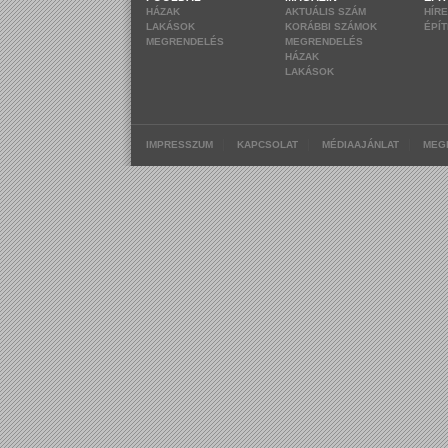
HÁZAK
AKTUÁLIS SZÁM
HÍR
LAKÁSOK
KORÁBBI SZÁMOK
ÉPÍ
MEGRENDELÉS
MEGRENDELÉS
HÁZAK
LAKÁSOK
|
|
|
IMPRESSZUM
KAPCSOLAT
MÉDIAAJÁNLAT
MEG