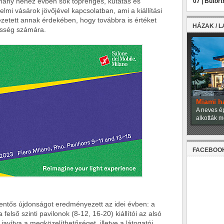
hány nehéz évben sok töprengés, kutatás és
07 |
Bútort
lmi vásárok jövőjével kapcsolatban, ami a kiállítási
ezetett annak érdekében, hogy továbbra is értéket
HÁZAK / 
össég számára.
Miami h
A neves ép
alkották m
FACEBOO
elentős újdonságot eredményezett az idei évben: a
felső szinti pavilonok (8-12, 16-20) kiállítói az alsó
javítva a megközelíthetőséget, illetve a látogatói