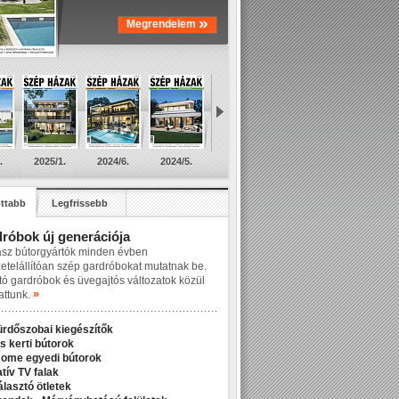
»
Megrendelem
.
2025/1.
2024/6.
2024/5.
ttabb
Legfrissebb
róbok új generációja
asz bútorgyártók minden évben
zetelállítóan szép gardróbokat mutatnak be.
tó gardróbok és üvegajtós változatok közül
»
attunk.
ürdőszobai kiegészítők
s kerti bútorok
Home egyedi bútorok
tív TV falak
álasztó ötletek