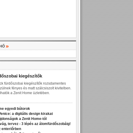
»
LHŐ
»
dőszobai kiegészítők
ck fürdőszobai kiegészítők rozsdamentes
zülnek fényes és matt szálcsiszolt kivitelben.
hatók a Zenit Home üzletében.
me egyedi bútorok
enice: a digitális design kirakat
jdonságok a Zenit Home-tól
ivág, tervez - 3 lépés az álomfürdőszobáig!
z enteriőrben