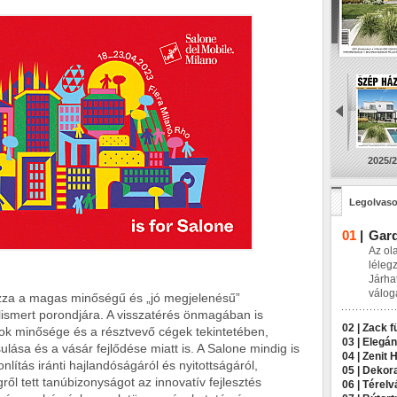
2025/2
Legolvaso
01
|
Gard
Az ol
léleg
Járha
válog
ozza a magas minőségű és „jó megjelenésű”
ismert porondjára. A visszatérés önmagában is
02 |
Zack f
ok minősége és a résztvevő cégek tekintetében,
03 |
Elegán
lása és a vásár fejlődése miatt is. A Salone mindig is
04 |
Zenit 
nlítás iránti hajlandóságáról és nyitottságáról,
05 |
Dekora
ől tett tanúbizonyságot az innovatív fejlesztés
06 |
Térelv