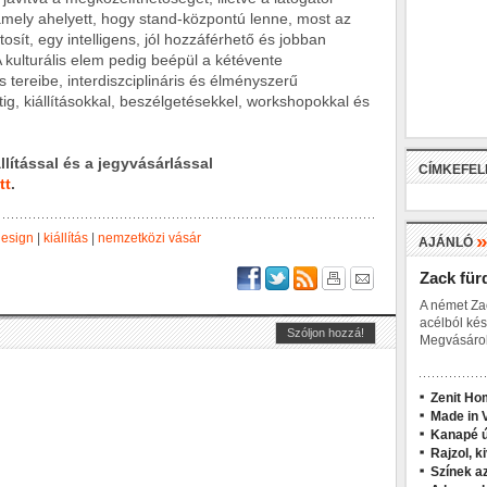
amely ahelyett, hogy stand-központú lenne, most az
ít, egy intelligens, jól hozzáférhető és jobban
A kulturális elem pedig beépül a kétévente
s tereibe, interdiszciplináris és élményszerű
ig, kiállításokkal, beszélgetésekkel, workshopokkal és
lítással és a jegyvásárlással
CÍMKEFE
itt
.
design
|
kiállítás
|
nemzetközi vásár
AJÁNLÓ
Zack für
A német Za
acélból kés
Megvásárol
Zenit Ho
Made in V
Kanapé ú
Rajzol, k
Színek a