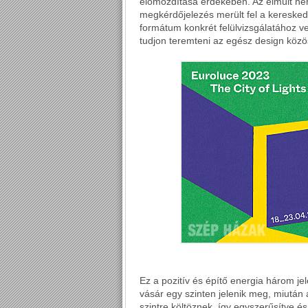
előmozdítása érdekében. Az elmúlt né
megkérdőjelezés merült fel a kereskede
formátum konkrét felülvizsgálatához v
tudjon teremteni az egész design köz
Ez a pozitív és építő energia három j
vásár egy szinten jelenik meg, miután a 
szintre költöznek, így egyszerűsítve és 