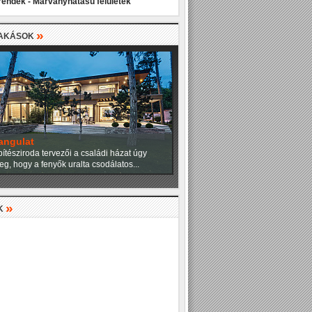
rendek - Márványhatású felületek
»
LAKÁSOK
angulat
ítésziroda tervezői a családi házat úgy
eg, hogy a fenyők uralta csodálatos...
»
K