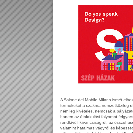
A Salone del Mobile.Milano ismét elh
termékeket a szakma nemzetközileg el
némileg kivételes, nemcsak a pályázat
hanem az átalakulási folyamat felgyorsu
rendkívüli kíváncsiságról, az összehaso
valamint hatalmas vágyról és képességr