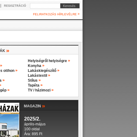
|
Keresés
REGISZTRÁCIÓ
»
FELIRATKOZÁS HÍRLEVÉLRE
»
IÁK
»
Helyiségről helyiségre
»
»
Konyha
»
»
s otthon
Lakáskiegészítő
»
Lakástextil
»
»
ba
Stílus
»
»
Tapéta
»
»
 gép
TV / házimozi
»
MAGAZIN
2025/2.
április-május
100 oldal
Ára: 895 Ft