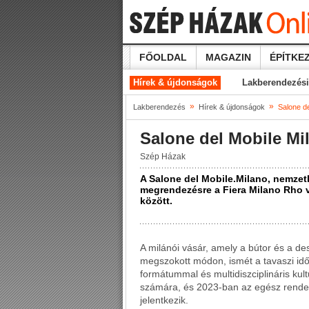
FŐOLDAL
MAGAZIN
ÉPÍTKEZ
Hírek & újdonságok
Lakberendezési
»
»
Lakberendezés
Hírek & újdonságok
Salone de
Salone del Mobile Mi
Szép Házak
A Salone del Mobile.Milano, nemzetk
megrendezésre a Fiera Milano Rho vá
között.
A milánói vásár, amely a bútor és a de
megszokott módon, ismét a tavaszi idő
formátummal és multidiszciplináris kul
számára, és 2023-ban az egész rendezv
jelentkezik.