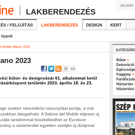
BELÉPÉS
LAKBERENDEZÉS
ÉS / FELÚJÍTÁS
LAKBERENDEZÉS
DESIGN
KERT
 tippek
l Mobile Milano 2023
KATEGÓR
lano 2023
»
Bútor
Dekoráció
Egészsége
»
Függöny
özi bútor- és designvásár 61. alkalommal kerül
Fürdőszo
sárközpont területén 2023. április 18. és 23.
Háztartás
Háztartási
sign szektor nemzetközi viszonyítási pontja, a már
szakban látogatható. A Salone del Mobile teljesen új
turális tartalommal büszkélkedhet az Euroluce
ény a vásárterület egyetlen szintjén új dizájnnal