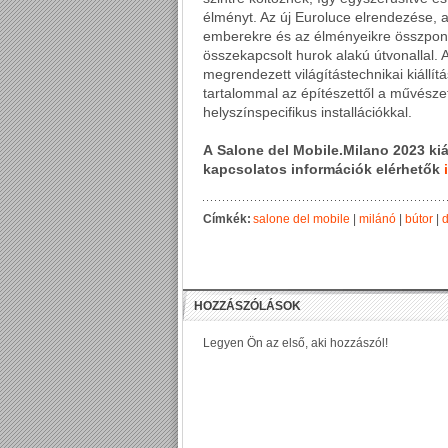
élményt. Az új Euroluce elrendezése, 
emberekre és az élményeikre összpontos
összekapcsolt hurok alakú útvonallal. 
megrendezett világítástechnikai kiállítá
tartalommal az építészettől a művészet
helyszínspecifikus installációkkal.
A Salone del Mobile.Milano 2023 kiál
kapcsolatos információk elérhetők
Címkék:
salone del mobile
|
milánó
|
bútor
|