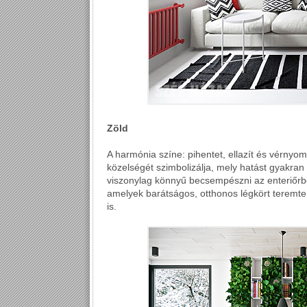
Zöld
A harmónia színe: pihentet, ellazít és vérnyo
közelségét szimbolizálja, mely hatást gyakran e
viszonylag könnyű becsempészni az enteriőrb
amelyek barátságos, otthonos légkört teremte
is.