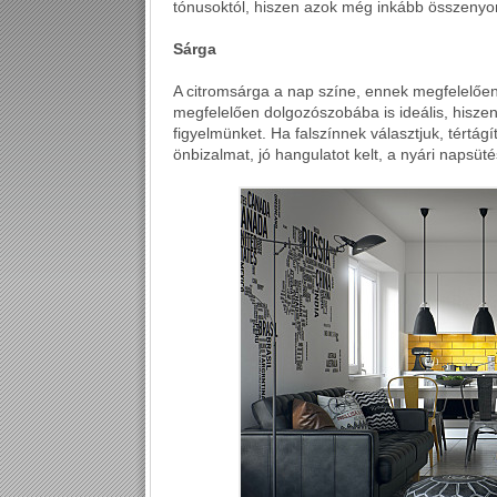
tónusoktól, hiszen azok még inkább összenyom
Sárga
A citromsárga a nap színe, ennek megfelelően 
megfelelően dolgozószobába is ideális, hiszen
figyelmünket. Ha falszínnek választjuk, tértágí
önbizalmat, jó hangulatot kelt, a nyári napsüt