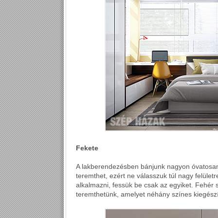
Fekete
A lakberendezésben bánjunk nagyon óvatosan 
teremthet, ezért ne válasszuk túl nagy felüle
alkalmazni, fessük be csak az egyiket. Fehér 
teremthetünk, amelyet néhány színes kiegészí