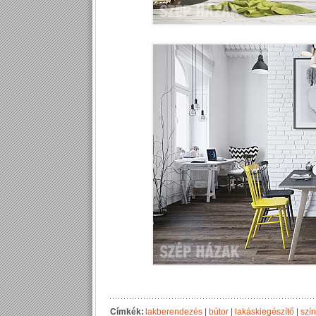
Címkék:
lakberendezés
|
bútor
|
lakáskiegészítő
|
szí