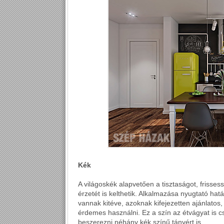
Kék
A világoskék alapvetően a tisztaságot, frisses
érzetét is kelthetik. Alkalmazása nyugtató hat
vannak kitéve, azoknak kifejezetten ajánlatos
érdemes használni. Ez a szín az étvágyat is c
beszerezni néhány kék színű tányért is.