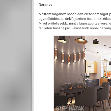
Narancs
A citromsárgához hasonlóan életvidámságot je
agyműködést is, önkifejezésre ösztönöz, étkez
Mivel erőteljesebb, mint világosabb testvére, 
felületen használjuk, válasszunk annál halván