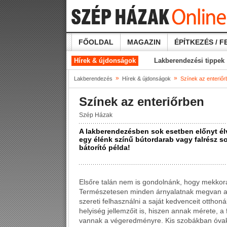
FŐOLDAL
MAGAZIN
ÉPÍTKEZÉS / F
Hírek & újdonságok
Lakberendezési tippek
»
»
Lakberendezés
Hírek & újdonságok
Színek az enteriőr
Színek az enteriőrben
Szép Házak
A lakberendezésben sok esetben előnyt élv
egy élénk színű bútordarab vagy falrész s
bátorító példa!
Elsőre talán nem is gondolnánk, hogy mekkora
Természetesen minden árnyalatnak megvan a 
szereti felhasználni a saját kedvenceit otth
helyiség jellemzőit is, hiszen annak mérete, 
vannak a végeredményre. Kis szobákban óvako