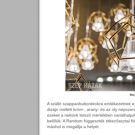
Inc
A szálló szappanbuborékokra emlékezetnek ez
dizájn mellett króm-, arany- és az oly népsze
ezeket a nekünk tetsző mértékben variálhatjuk
belőlük. A Random függeszték étkezőasztal fö
máshol is megállja a helyét.