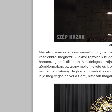
Or
Már első ránézésre is nyilvánvaló, hogy nem 
közelebbről megnézzük, akkor rajzolódik ki i
háromszögekből álló bura. A különleges dizáj
gömbformában, az arany mellett fekete és kr
mindennapi látványvilághoz a formából fakadóan
lelje meg végső helyét a Core, biztosan magá