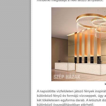
mindenki megtalálja a neki tetsző árnyalatot.
I
A napsütötte vízfelületen játszó fények inspirá
különböző fényű és formájú vízcseppek, úgy a 
két tökéletesen egyforma darab. A letisztult di
különböző összeállításokban elérhető.