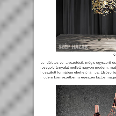
C
Lendületes vonalvezetésű, mégis egyszerű és
rosegold árnyalat mellett nagyon modern, matt
hosszított formában elérhető lámpa. Elsősorban
modern környezetben is egészen biztos magár