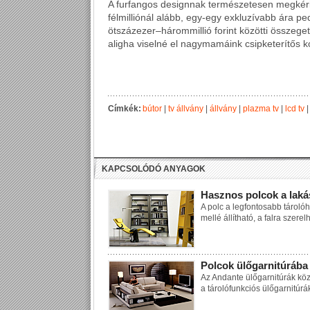
A furfangos designnak természetesen megkéri
félmilliónál alább, egy-egy exkluzívabb ára ped
ötszázezer–hárommillió forint közötti összeg
aligha viselné el nagymamáink csipketerítős k
Címkék:
bútor
|
tv állvány
|
állvány
|
plazma tv
|
lcd tv
KAPCSOLÓDÓ ANYAGOK
Hasznos polcok a lak
A polc a legfontosabb tárolóh
mellé állítható, a falra szer
Polcok ülőgarnitúrába 
Az Andante ülőgarnitúrák közü
a tárolófunkciós ülőgarnitúr