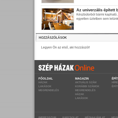
Az univerzális épített 
Készbútorból bármi kapható, 
egyetlen üzletben sem lelünk
FŐOLDAL
MAGAZIN
ÉPÍ
HÁZAK
AKTUÁLIS SZÁM
HÍR
LAKÁSOK
KORÁBBI SZÁMOK
ÉPÍ
MEGRENDELÉS
MEGRENDELÉS
HÁZAK
LAKÁSOK
|
|
|
IMPRESSZUM
KAPCSOLAT
MÉDIAAJÁNLAT
MEG