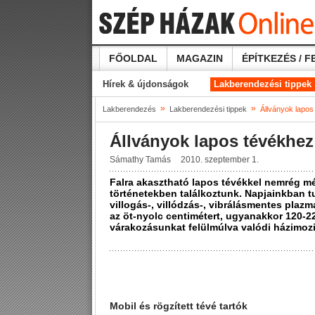
FŐOLDAL
MAGAZIN
ÉPÍTKEZÉS / F
Hírek & újdonságok
Lakberendezési tippek
»
»
Lakberendezés
Lakberendezési tippek
Állványok lapos
Állványok lapos tévékhe
Sámathy Tamás
2010. szeptember 1.
Falra akasztható lapos tévékkel nemrég m
történetekben találkoztunk. Napjainkban t
villogás-, villódzás-, vibrálásmentes plaz
az öt-nyolc centimétert, ugyanakkor 120-2
várakozásunkat felülmúlva valódi házimoz
Mobil és rögzített tévé tartók