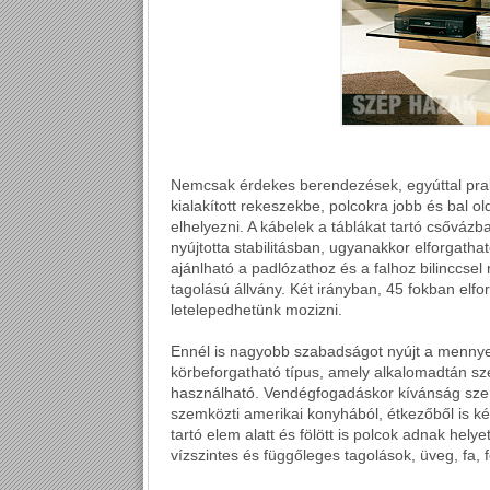
Nemcsak érdekes berendezések, egyúttal prakti
kialakított rekeszekbe, polcokra jobb és bal o
elhelyezni. A kábelek a táblákat tartó csővázba
nyújtotta stabilitásban, ugyanakkor elforgatha
ajánlható a padlózathoz és a falhoz bilinccsel 
tagolású állvány. Két irányban, 45 fokban elfor
letelepedhetünk mozizni.
Ennél is nagyobb szabadságot nyújt a mennyez
körbeforgatható típus, amely alkalomadtán szé
használható. Vendégfogadáskor kívánság szeri
szemközti amerikai konyhából, étkezőből is k
tartó elem alatt és fölött is polcok adnak hely
vízszintes és függőleges tagolások, üveg, fa, 