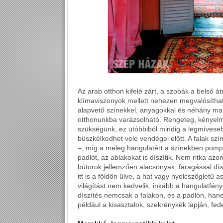
Az arab otthon kifelé zárt, a szobák a belső 
klímaviszonyok mellett nehezen megvalósíthat
alapvető színekkel, anyagokkal és néhány mark
otthonunkba varázsolható. Rengeteg, kényelm
szükségünk, ez utóbbiból mindig a legmívesebb
büszkélkedhet vele vendégei előtt. A falak szí
–, míg a meleg hangulatért a színekben pompázó
padlót, az ablakokat is díszítik. Nem ritka az
bútorok jellemzően alacsonyak, faragással dísz
itt is a földön ülve, a hat vagy nyolcszögletű a
világítást nem kedvelik, inkább a hangulatfény
díszítés nemcsak a falakon, és a padlón, han
például a kisasztalok, szekrénykék lapján, fed