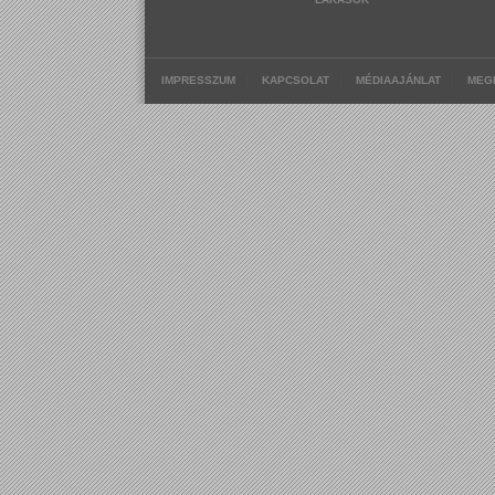
|
|
|
IMPRESSZUM
KAPCSOLAT
MÉDIAAJÁNLAT
MEG