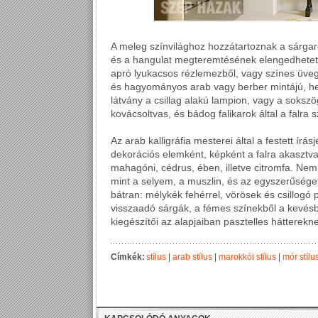
A meleg színvilághoz hozzátartoznak a sárgar
és a hangulat megteremtésének elengedhetetl
apró lyukacsos rézlemezből, vagy színes üveg
és hagyományos arab vagy berber mintájú, henn
látvány a csillag alakú lampion, vagy a sokszögl
kovácsoltvas, és bádog falikarok által a falra s
Az arab kalligráfia mesterei által a festett ír
dekorációs elemként, képként a falra akasztva
mahagóni, cédrus, ében, illetve citromfa. N
mint a selyem, a muszlin, és az egyszerűséget
bátran: mélykék fehérrel, vörösek és csillogó 
visszaadó sárgák, a fémes színekből a kevés
kiegészítői az alapjaiban pasztelles hátterekn
Címkék:
stílus
|
arab stílus
|
marokkói stílus
|
mór stílu