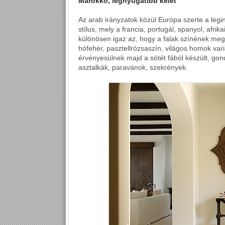
Marokkó, legnyugatibb kelet
Az arab irányzatok közül Európa szerte a legi
stílus, mely a francia, portugál, spanyol, afr
különösen igaz az, hogy a falak színének me
hófehér, pasztellrózsaszín, világos homok vari
érvényesülnek majd a sötét fából készült, gon
asztalkák, paravánok, szekrények.