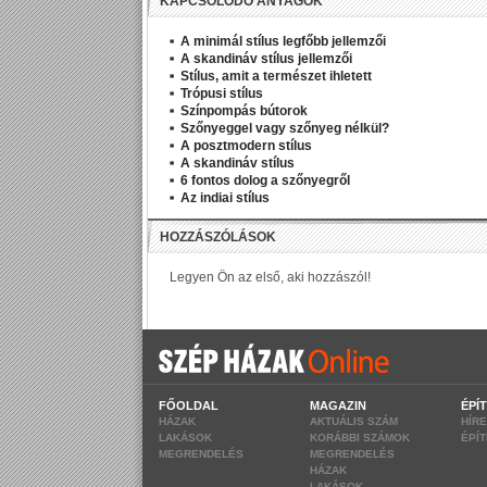
KAPCSOLÓDÓ ANYAGOK
A minimál stílus legfőbb jellemzői
A skandináv stílus jellemzői
Stílus, amit a természet ihletett
Trópusi stílus
Színpompás bútorok
Szőnyeggel vagy szőnyeg nélkül?
A posztmodern stílus
A skandináv stílus
6 fontos dolog a szőnyegről
Az indiai stílus
FŐOLDAL
MAGAZIN
ÉPÍ
HÁZAK
AKTUÁLIS SZÁM
HÍR
LAKÁSOK
KORÁBBI SZÁMOK
ÉPÍ
MEGRENDELÉS
MEGRENDELÉS
HÁZAK
LAKÁSOK