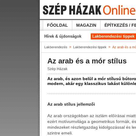
FŐOLDAL
MAGAZIN
ÉPÍTKEZÉS / F
Hírek & újdonságok
Lakberendezési tippek
»
»
Lakberendezés
Lakberendezési tippek
Az arab és a mó
Az arab és a mór stílus
Szép Házak
Az arab, és azon belül a mór stílusú bútor
modern, akár egy klasszikus lakást külön
Az arab stílus jellemzői
Az arab országokban az iszlám előírásai miatt t
ezért motívumvilága a geometrikus formák, és
mindezeket részletgazdag kidolgozással és l
szintre emeli.