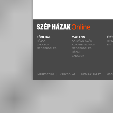
FŐOLDAL
MAGAZIN
ÉPÍ
HÁZAK
AKTUÁLIS SZÁM
HÍR
LAKÁSOK
KORÁBBI SZÁMOK
ÉPÍ
MEGRENDELÉS
MEGRENDELÉS
HÁZAK
LAKÁSOK
|
|
|
IMPRESSZUM
KAPCSOLAT
MÉDIAAJÁNLAT
MEG