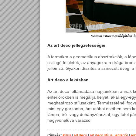
Somlai Tibor belsőépítész ált
Az art deco jellegzetességei
A formákra a geometrikus absztrakciók, a lép
csillogó felületek, az anyagokra a drága bronz
jellemző. Gyakori díszítés a színezett üveg, a
Art deco a lakásban
Az art deco feltámadása napjainkban annak k
enteriőrökben is megállja helyét, akár egy-egy
meghatározó stílusaként. Természeténél fogva i
mint egy garzonba, ám utóbbi esetben sem kel
lámpa, író- vagy dohányzóasztal, egy fotel pá
nagyvonalúvá varázsol.
Címkék:
stílus
|
art deco
|
art deco stílus
|
enteriőr
|
eg