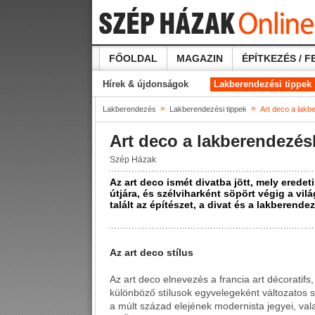
FŐOLDAL
MAGAZIN
ÉPÍTKEZÉS / F
Hírek & újdonságok
Lakberendezési tippek
»
»
Lakberendezés
Lakberendezési tippek
Art deco a lak
Art deco a lakberendezé
Szép Házak
Az art deco ismét divatba jött, mely eredet
útjára, és szélviharként söpört végig a vil
talált az építészet, a divat és a lakberende
Az art deco stílus
Az art deco elnevezés a francia art décoratifs
különböző stílusok egyvelegeként változatos s
a múlt század elejének modernista jegyei, va