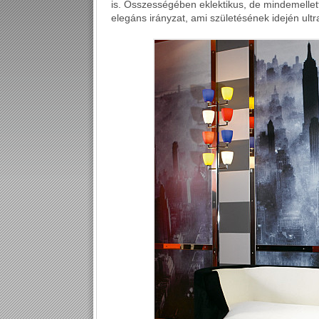
is. Összességében eklektikus, de mindemellett a
elegáns irányzat, ami születésének idején ult