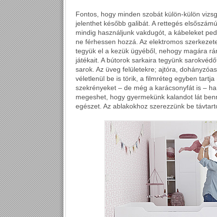
Fontos, hogy minden szobát külön-külön vizsg
jelenthet később galibát. A rettegés elsőszám
mindig használjunk vakdugót, a kábeleket ped
ne férhessen hozzá. Az elektromos szerkezetek
tegyük el a kezük ügyéből, nehogy magára rá
játékait. A bútorok sarkaira tegyünk sarokvéd
sarok. Az üveg felületekre; ajtóra, dohányzóasz
véletlenül be is törik, a filmréteg egyben tartj
szekrényeket – de még a karácsonyfát is – ha t
megeshet, hogy gyermekünk kalandot lát ben
egészet. Az ablakokhoz szerezzünk be távtartót,