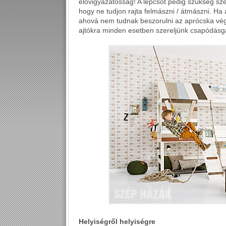
elővigyázatosság! A lépcsőt pedig szükség szerin
hogy ne tudjon rajta felmászni / átmászni. Ha 
ahová nem tudnak beszorulni az aprócska vég
ajtókra minden esetben szereljünk csapódásgá
Helyiségről helyiségre