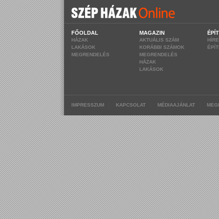
FŐOLDAL
MAGAZIN
ÉPÍ
HÁZAK
AKTUÁLIS SZÁM
HÍR
LAKÁSOK
KORÁBBI SZÁMOK
ÉPÍ
MEGRENDELÉS
MEGRENDELÉS
HÁZAK
LAKÁSOK
|
|
|
IMPRESSZUM
KAPCSOLAT
MÉDIAAJÁNLAT
MEG