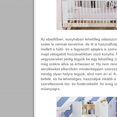
Az ebédlőben, konyhában lehetőleg válasszunk
szélei le vannak kerekítve, de itt is használha
mellett a hűtő- és a fagyasztó ajtajára is sze
majd válogatott hozzávalókban úszó konyha. 
vegyszereket pedig tegyük be egy lehetőleg z
még székre állva se érhessen el. Ha nem rend
sérüléseket elkerülvén mindenképpen szerezz
mindig olyan helyre tegyük, ahol nem éri el. A
befelé, és ha lehetséges, használjuk inkább a
szereltessünk tűz- és füstérzékelőt. Az üveg v
műanyagra.