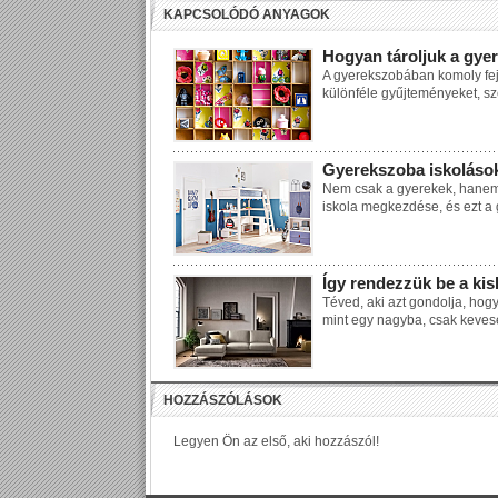
KAPCSOLÓDÓ ANYAGOK
Hogyan tároljuk a gye
A gyerekszobában komoly fejtö
különféle gyűjteményeket, sz
Gyerekszoba iskoláso
Nem csak a gyerekek, hanem 
iskola megkezdése, és ezt a 
Így rendezzük be a kis
Téved, aki azt gondolja, hogy
mint egy nagyba, csak keveseb