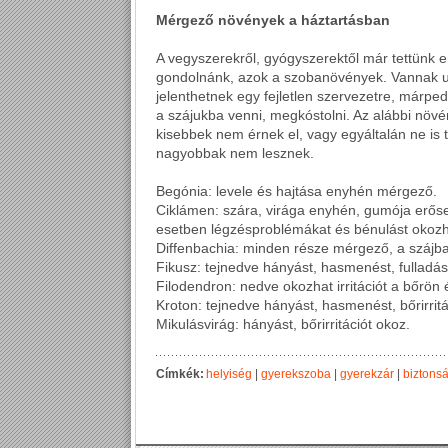
Mérgező növények a háztartásban
A vegyszerekről, gyógyszerektől már tettünk e
gondolnánk, azok a szobanövények. Vannak ug
jelenthetnek egy fejletlen szervezetre, márpe
a szájukba venni, megkóstolni. Az alábbi növé
kisebbek nem érnek el, vagy egyáltalán ne is 
nagyobbak nem lesznek.
Begónia: levele és hajtása enyhén mérgező.
Ciklámen: szára, virága enyhén, gumója erős
esetben légzésproblémákat és bénulást okozh
Diffenbachia: minden része mérgező, a szájba 
Fikusz: tejnedve hányást, hasmenést, fulladás
Filodendron: nedve okozhat irritációt a bőrön 
Kroton: tejnedve hányást, hasmenést, bőrirritá
Mikulásvirág: hányást, bőrirritációt okoz.
Címkék:
helyiség
|
gyerekszoba
|
gyerekzár
|
biztonsá