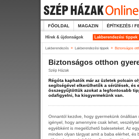
FŐOLDAL
MAGAZIN
ÉPÍTKEZÉS / F
Hírek & újdonságok
Lakberendezési tippek
»
»
Lakberendezés
Lakberendezési tippek
Biztonságos ot
Biztonságos otthon gyer
Szép Házak
Régóta kaphatók már az üzletek polcain ol
segítségével elkerülhetők a sérülések, és 
összegyűjtöttük azokat a legfontosabb ti
odafigyelni, ha kisgyermekünk van.
Onnantól kezdve, hogy gyermekünk önállóan 
igényel, hogy amennyire csak lehet, veszélyte
egyébként is megelőzhető baleseteket. Az egy
minden olyan tárgyat amit a baba elérhet, és b