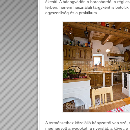
ékesíti. A bádogvödör, a boroshordó, a régi 
térben, hanem használati tárgyként is betölti
egyszerűség és a praktikum.
A természethez közelálló irányzatról van szó, 
meghagyott anyagokat: a nyersfát, a követ, a v