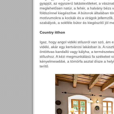
gyapjút, az egyszerű lakástextileket, a vásznat,
meglehetősen natúr, a fehér, a halvány bézs
földszínnel kiegészítve. A bútorok általában t
motívumokra a kockák és a virágok jellemzők.
szabályok, a sokféle bútor és kiegészítő jól m
Country itthon
Igaz, hogy angol vidéki stílusról van szó, ám
vidéki, akár egy kertvárosi lakásban is. A rusz
öntöttvas kandalló vagy kályha, a természetes 
stílushoz. A kézi megmunkálású fa székeket v
kényelmesebbé, a tömörfa asztal dísze a helyi
terítő.