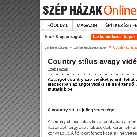
FŐOLDAL
MAGAZIN
ÉPÍTKEZÉS / F
Hírek & újdonságok
Lakberendezési tippek
»
»
Lakberendezés
Lakberendezési tippek
Country stílus a
Country stílus avagy vidék
Szép Házak
Az angol country szó vidéket jelent, tehát 
elsősorban az angol vidéki stílus értendő. 
mutatjuk be.
A country stílus jellegzetességei
A country stílusú lakás középpontjában a mér
használati tárgyaival, lábasokkal, kerámiákkal 
konyhapult. A fiókokat fonott kosarak helyettes