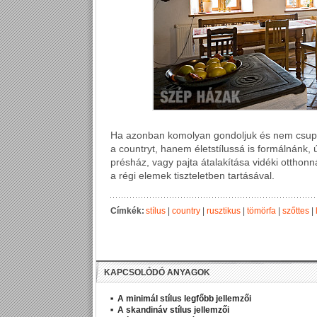
Ha azonban komolyan gondoljuk és nem csupán
a countryt, hanem életstílussá is formálnánk
présház, vagy pajta átalakítása vidéki otthonn
a régi elemek tiszteletben tartásával.
Címkék:
stílus
|
country
|
rusztikus
|
tömörfa
|
szőttes
|
KAPCSOLÓDÓ ANYAGOK
A minimál stílus legfőbb jellemzői
A skandináv stílus jellemzői