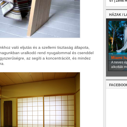
07 |
Zenit 
HÁZAK / 
nkhoz való eljutás és a szellemi tisztaság állapota,
önmagunkban uralkodó rend nyugalommal és csenddel
Miami h
gyszerűségre, az segíti a koncentrációt, és mindez
A neves ép
ra.
alkották m
FACEBOO