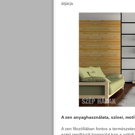
átjárja.
A zen anyaghasználata, színei, mot
A zen filozófiában fontos a természet
ezért rendkívüli hangsúlyt kap a való