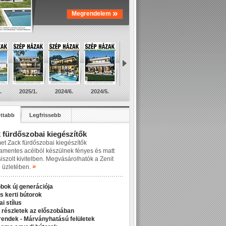
»
Megrendelem
.
2025/1.
2024/6.
2024/5.
ttabb
Legfrissebb
 fürdőszobai kiegészítők
et Zack fürdőszobai kiegészítők
amentes acélból készülnek fényes és matt
siszolt kivitelben. Megvásárolhatók a Zenit
»
üzletében.
bok új generációja
s kerti bútorok
ai stílus
 részletek az előszobában
rendek - Márványhatású felületek