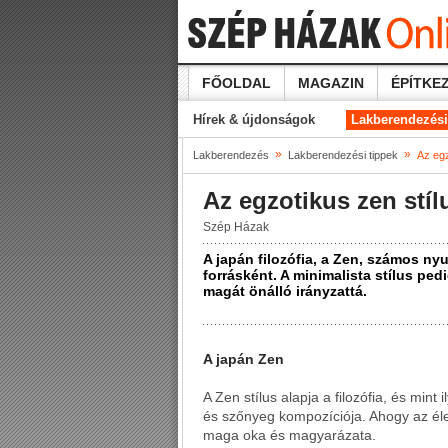
FŐOLDAL
MAGAZIN
ÉPÍTKEZ
Hírek & újdonságok
Lakberendezési
»
»
Lakberendezés
Lakberendezési tippek
Az egz
Az egzotikus zen stíl
Szép Házak
A japán filozófia, a Zen, számos nyu
forrásként. A minimalista stílus ped
magát önálló irányzattá.
A japán Zen
A Zen stílus alapja a filozófia, és mint
és szőnyeg kompozíciója. Ahogy az é
maga oka és magyarázata.