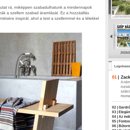
mutat rá, miképpen szabadulhatunk a mindennapok
zzák a szellem szabad áramlását. Ez a hozzáállás
mtésére inspirál, ahol a test a szellemmel és a lélekkel
2025/2
Legolvaso
01
|
Zack
A ném
rozsd
szálc
Home 
02 |
Gardró
03 |
Elegán
04 |
Az indi
05 |
Fontos
06 |
Bútort