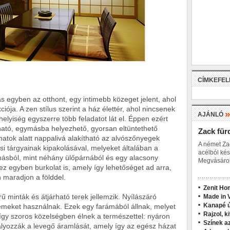
CÍMKEFE
s egyben az otthont, egy intimebb közeget jelent, ahol
ja. A zen stílus szerint a ház élettér, ahol nincsenek
AJÁNLÓ
elyiség egyszerre több feladatot lát el. Éppen ezért
ató, egymásba helyezhető, gyorsan eltüntethető
Zack für
natok alatt nappalivá alakítható az alvószőnyegek
A német Za
si tárgyainak kipakolásával, melyeket általában a
acélból kés
másból, mint néhány ülőpárnából és egy alacsony
Megvásárol
 ez egyben burkolat is, amely így lehetőséget ad arra,
 maradjon a földdel.
Zenit Ho
rű minták és átjárható terek jellemzik. Nyílászáró
Made in V
Kanapé ú
elemeket használnak. Ezek egy farámából állnak, melyet
Rajzol, k
k így szoros közelségben élnek a természettel: nyáron
Színek a
lyozzák a levegő áramlását, amely így az egész házat