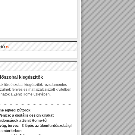
»
LHŐ
»
dőszobai kiegészítők
ck fürdőszobai kiegészítők rozsdamentes
zülnek fényes és matt szálcsiszolt kivitelben.
hatók a Zenit Home üzletében.
me egyedi bútorok
enice: a digitális design kirakat
jdonságok a Zenit Home-tól
ivág, tervez - 3 lépés az álomfürdőszobáig!
z enteriőrben