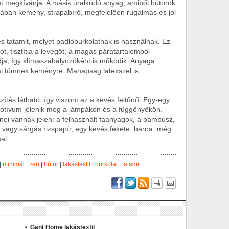
zet megkívánja. A másik uralkodó anyag, amiből bútorok
ában kemény, strapabíró, megfelelően rugalmas és jól
 tatamit, melyet padlóburkolatnak is használnak. Ez
t, tisztítja a levegőt, a magas páratartalomból
dja, így klímaszabályozóként is működik. Anyaga
al tömnek keményre. Manapság latexszel is
szítés látható, így viszont az a kevés feltűnő. Egy-egy
motívum jelenik meg a lámpákon és a függönyökön.
ei vannak jelen: a felhasznált faanyagok, a bambusz,
ér vagy sárgás rizspapír, egy kevés fekete, barna, még
al.
|
minimál
|
zen
|
bútor
|
lakástextil
|
burkolat
|
tatami
Gant Home lakástextil