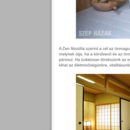
A Zen filozófia szerint a cél az önmagu
melynek útja, ha a körülvevő és az 
párosul. Ha tudatosan törekszünk az e
kihat az életminőségünkre, vitalitásunk