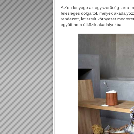
A Zen lényege az egyszerűség: arra 
felesleges dolgaitól, melyek akadályo
rendezett, letisztult környezet megtere
együtt nem ütközik akadályokba.