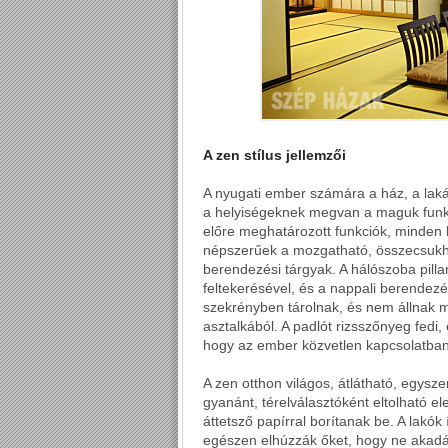
A zen stílus jellemzői
A nyugati ember számára a ház, a laká
a helyiségeknek megvan a maguk funkció
előre meghatározott funkciók, minden h
népszerűek a mozgatható, összecsukh
berendezési tárgyak. A hálószoba pilla
feltekerésével, és a nappali berendezé
szekrényben tárolnak, és nem állnak 
asztalkából. A padlót rizsszőnyeg fedi,
hogy az ember közvetlen kapcsolatban
A zen otthon világos, átlátható, egysze
gyanánt, térelválasztóként eltolható 
áttetsző papírral borítanak be. A lakó
egészen elhúzzák őket, hogy ne akadá