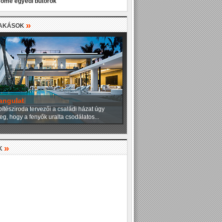
Home egyedi bútorok
»
LAKÁSOK
angulat
ítésziroda tervezői a családi házat úgy
eg, hogy a fenyők uralta csodálatos...
»
K