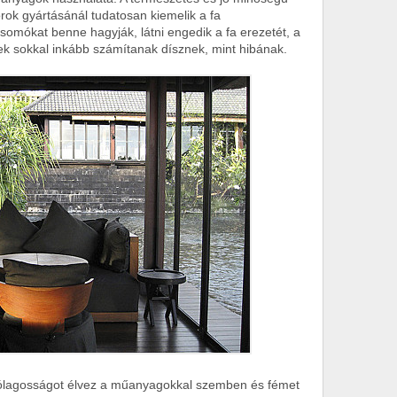
rok gyártásánál tudatosan kiemelik a fa
csomókat benne hagyják, látni engedik a fa erezetét, a
ek sokkal inkább számítanak dísznek, mint hibának.
árólagosságot élvez a műanyagokkal szemben és fémet