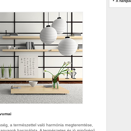
A hangul
ívumai
esség, a természettel való harmónia megteremtése,
di anyagok használata. A természetes és jó minőségű