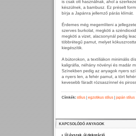
is csak ott használnak, ahol a szerke
készülnek, a bambusz. Ez préselt form
bírja a Japánra jellemző párás klímát.
Érdemes még megemlíteni a jellegzetes
szerves burkolat, megköti a széndioxido
megköti a vizet, alacsonynál pedig lea
többrétegű pamut, melyet kókuszrostt
kiegészítik.
A bútorokon, a textíliákon minimális dí
kaligráfia, néhány növényi és madár 
Színekben pedig az anyagok nyers szín
a nyers len, a fehér pamut, a tört feh
kevesebb fáradt rózsaszínnel és piross
Címkék:
stílus
|
egzotikus stílus
|
japán stílus
KAPCSOLÓDÓ ANYAGOK
Új évszak, új dekoráció