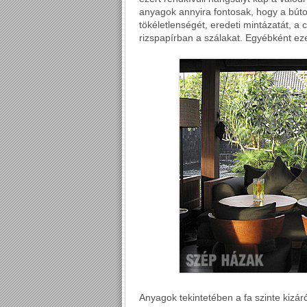
anyagok annyira fontosak, hogy a búto
tökéletlenségét, eredeti mintázatát, a 
rizspapírban a szálakat. Egyébként ez
Anyagok tekintetében a fa szinte kiz