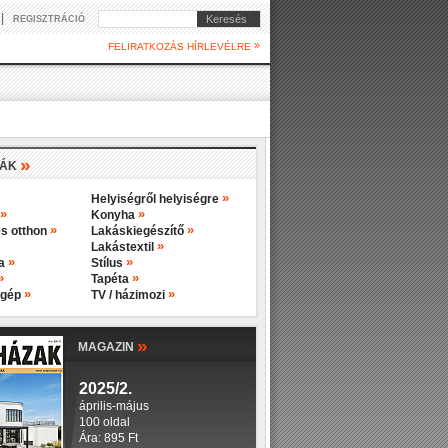
|
Keresés
REGISZTRÁCIÓ
»
FELIRATKOZÁS HÍRLEVÉLRE
»
IÁK
»
Helyiségről helyiségre
»
»
Konyha
»
»
s otthon
Lakáskiegészítő
»
Lakástextil
»
»
ba
Stílus
»
»
Tapéta
»
»
 gép
TV / házimozi
»
MAGAZIN
2025/2.
április-május
100 oldal
Ára: 895 Ft