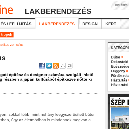
BELÉPÉS
LAKBERENDEZÉS
ÉS / FELÚJÍTÁS
LAKBERENDEZÉS
DESIGN
KERT
 tippek
otikus zen stílus
KATEGÓR
us
»
Bútor
Dekoráció
Egészsége
»
Függöny
gati építész és designer számára szolgált ihlető
Fürdőszo
ig részben a japán kultúrából építkezve nőtte ki
Háztartás
Háztartási
 ilyen, sokkal több, mint néhány leegyszerűsített bútor
letben, úgy az életmódban is mindennek megvan a