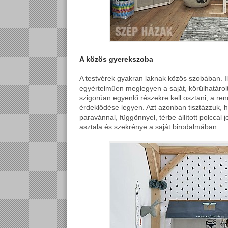
A közös gyerekszoba
A testvérek gyakran laknak közös szobában. I
egyértelműen meglegyen a saját, körülhatárolt 
szigorúan egyenlő részekre kell osztani, a re
érdeklődése legyen. Azt azonban tisztázzuk, 
paravánnal, függönnyel, térbe állított polccal 
asztala és szekrénye a saját birodalmában.