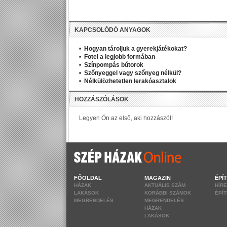
KAPCSOLÓDÓ ANYAGOK
Hogyan tároljuk a gyerekjátékokat?
Fotel a legjobb formában
Színpompás bútorok
Szőnyeggel vagy szőnyeg nélkül?
Nélkülözhetetlen lerakóasztalok
FŐOLDAL
MAGAZIN
ÉPÍ
HÁZAK
AKTUÁLIS SZÁM
HÍR
LAKÁSOK
KORÁBBI SZÁMOK
ÉPÍ
MEGRENDELÉS
MEGRENDELÉS
HÁZAK
LAKÁSOK