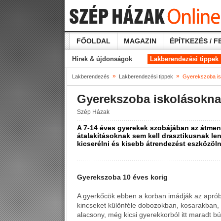
FŐOLDAL
MAGAZIN
ÉPÍTKEZÉS / F
Hírek & újdonságok
Lakberendezési tippek
»
»
Lakberendezés
Lakberendezési tippek
Gyerekszoba i
Gyerekszoba iskolásokn
Szép Házak
A 7-14 éves gyerekek szobájában az átmene
átalakításoknak sem kell drasztikusnak le
kicserélni és kisebb átrendezést eszközöln
Gyerekszoba 10 éves korig
A gyerkőcök ebben a korban imádják az aprób
kincseket különféle dobozokban, kosarakban, 
alacsony, még kicsi gyerekkorból itt maradt b