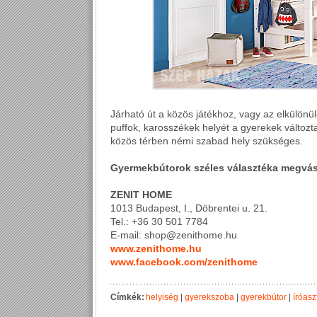
Járható út a közös játékhoz, vagy az elkülönü
puffok, karosszékek helyét a gyerekek változ
közös térben némi szabad hely szükséges.
Gyermekbútorok széles választéka megvá
ZENIT HOME
1013 Budapest, I., Döbrentei u. 21.
Tel.: +36 30 501 7784
E-mail: shop@zenithome.hu
www.zenithome.hu
www.facebook.com/zenithome
Címkék:
helyiség
|
gyerekszoba
|
gyerekbútor
|
íróasz