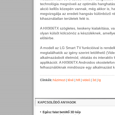
technológia megnöveli az optimális hanghatást
akció kellős közepén vannak, még akkor is, h
megvizsgálja az eredeti hangsáv különböző ré
kihasználatlan területek felé is.
A HX906TX szögletes, keskeny kialakítása, val
olyan külsőt kölcsönöz a készüléknek, amellye
előtérbe.
A modell az LG Smart TV funkcióival is rendel
megtalálhatók az igény szerint letölthető (V
alkalmazásbolt életmód, oktatás és interaktí
applikációt. A HX906TX Androidos okostelefonr
felhasználóknak mindössze egy alkalmazást kell
Címkék:
házimozi
|
tévé
|
hifi
|
videó
|
3d
|
lg
KAPCSOLÓDÓ ANYAGOK
Egész falat betöltő 3D kép