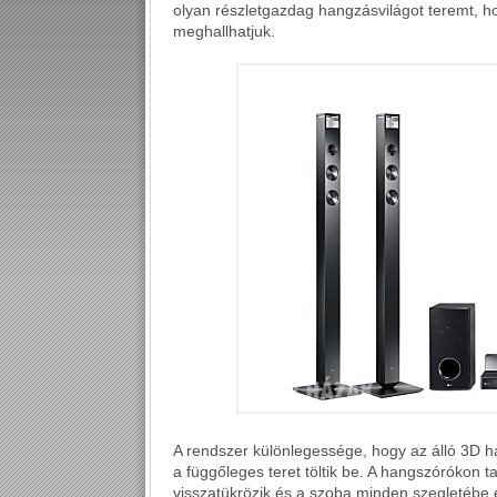
olyan részletgazdag hangzásvilágot teremt, h
meghallhatjuk.
A rendszer különlegessége, hogy az álló 3D ha
a függőleges teret töltik be. A hangszórókon 
visszatükrözik és a szoba minden szegletébe e