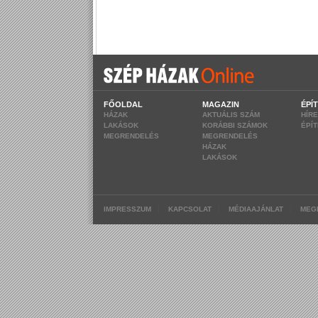
FŐOLDAL
MAGAZIN
ÉPÍ
HÁZAK
AKTUÁLIS SZÁM
HÍR
LAKÁSOK
KORÁBBI SZÁMOK
ÉPÍ
MEGRENDELÉS
MEGRENDELÉS
HÁZAK
LAKÁSOK
|
|
|
IMPRESSZUM
KAPCSOLAT
MÉDIAAJÁNLAT
MEG