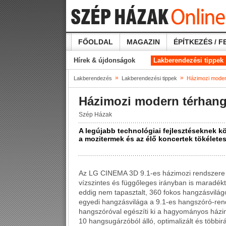
FŐOLDAL
MAGAZIN
ÉPÍTKEZÉS / F
Hírek & újdonságok
Lakberendezési tippek
»
»
Lakberendezés
Lakberendezési tippek
Házimozi moder
Házimozi modern térhang
Szép Házak
A legújabb technológiai fejlesztéseknek 
a mozitermek és az élő koncertek tökélete
Az LG CINEMA 3D 9.1-es házimozi rendszere e
vízszintes és függőleges irányban is maradékt
eddig nem tapasztalt, 360 fokos hangzásvilá
egyedi hangzásvilága a 9.1-es hangszóró-ren
hangszóróval egészíti ki a hagyományos házi
10 hangsugárzóból álló, optimalizált és többi