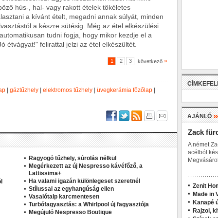
ző hús-, hal- vagy rakott ételek tökéletes
álasztani a kívánt ételt, megadni annak súlyát, minden
asztástól a készre sütésig. Még az étel elkészülési
k automatikusan tudni fogja, hogy mikor kezdje el a
étvágyat!" felirattal jelzi az étel elkészültét.
»
1
2
3
következő
CÍMKEFE
ap
|
gáztűzhely
|
elektromos tűzhely
|
üvegkerámia főzőlap
|
AJÁNLÓ
Zack für
A német Za
acélból kés
Ragyogó tűzhely, súrolás nélkül
Megvásárol
Megérkezett az új Nespresso kávéfőző, a
Lattissima+
Ha valami igazán különlegeset szeretnél
l
Zenit Ho
Stílussal az egyhangúság ellen
Made in V
Vasalótalp karcmentesen
Kanapé ú
Turbófagyasztás: a Whirlpool új fagyasztója
Rajzol, k
Megújuló Nespresso Boutique