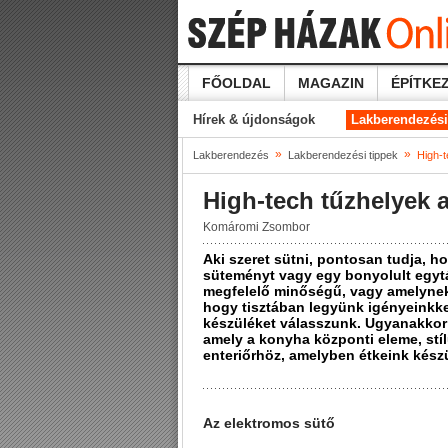
FŐOLDAL
MAGAZIN
ÉPÍTKEZ
Hírek & újdonságok
Lakberendezési
»
»
Lakberendezés
Lakberendezési tippek
High-
High-tech tűzhelyek
Komáromi Zsombor
Aki szeret sütni, pontosan tudja, h
süteményt vagy egy bonyolult egytál
megfelelő minőségű, vagy amelynek
hogy tisztában legyünk igényeinkke
készüléket válasszunk. Ugyanakkor 
amely a konyha központi eleme, stíl
enteriőrhöz, amelyben étkeink kész
Az elektromos sütő