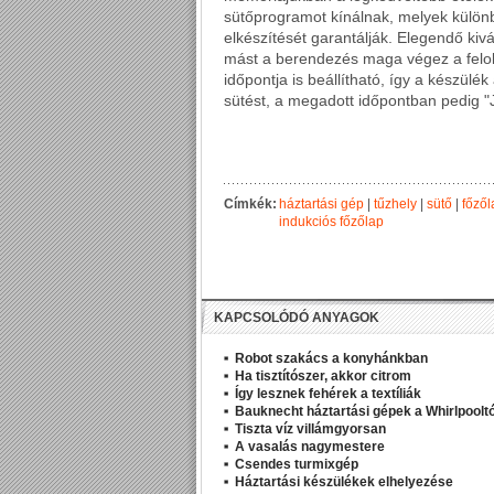
sütőprogramot kínálnak, melyek különbö
elkészítését garantálják. Elegendő kiv
mást a berendezés maga végez a felolv
időpontja is beállítható, így a készülé
sütést, a megadott időpontban pedig "Jó 
Címkék:
háztartási gép
|
tűzhely
|
sütő
|
főzől
indukciós főzőlap
KAPCSOLÓDÓ ANYAGOK
Robot szakács a konyhánkban
Ha tisztítószer, akkor citrom
Így lesznek fehérek a textíliák
Bauknecht háztartási gépek a Whirlpooltó
Tiszta víz villámgyorsan
A vasalás nagymestere
Csendes turmixgép
Háztartási készülékek elhelyezése