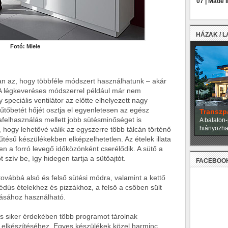
07 |
Made in
HÁZAK / 
Fotó: Miele
an az, hogy többféle módszert használhatunk – akár
 A légkeveréses módszerrel például már nem
speciális ventilátor az előtte elhelyezett nagy
fűtőbetét hőjét osztja el egyenletesen az egész
Miami h
felhasználás mellett jobb sütésminőséget is
A neves ép
alkották m
hogy lehetővé válik az egyszerre több tálcán történő
tésű készülékekben elképzelhetetlen. Az ételek illata
n a forró levegő időközönként cserélődik. A sütő a
 szív be, így hidegen tartja a sütőajtót.
FACEBOO
ovábbá alsó és felső sütési módra, valamint a kettő
lédús ételekhez és pizzákhoz, a felső a csőben sült
tásához használható.
os siker érdekében több programot tárolnak
 elkészítéséhez. Egyes készülékek közel harminc