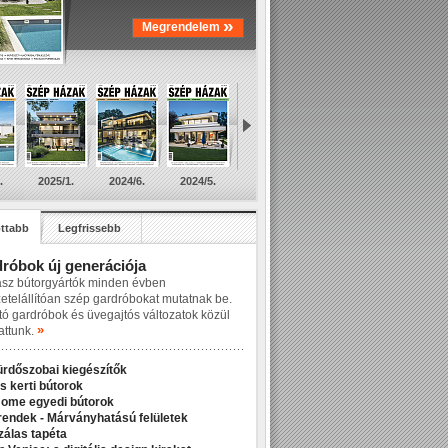
»
Megrendelem
.
2025/1.
2024/6.
2024/5.
ttabb
Legfrissebb
róbok új generációja
asz bútorgyártók minden évben
zetelállítóan szép gardróbokat mutatnak be.
tó gardróbok és üvegajtós változatok közül
»
attunk.
ürdőszobai kiegészítők
s kerti bútorok
Home egyedi bútorok
rendek - Márványhatású felületek
álas tapéta