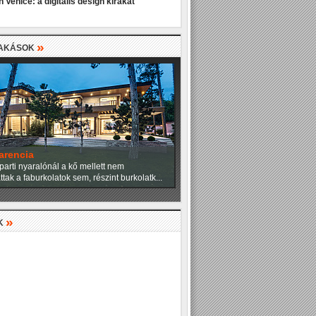
 Venice: a digitális design kirakat
»
LAKÁSOK
angulat
ítésziroda tervezői a családi házat úgy
eg, hogy a fenyők uralta csodálatos...
»
K