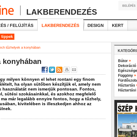
BELÉPÉS
LAKBERENDEZÉS
ÉS / FELÚJÍTÁS
LAKBERENDEZÉS
DESIGN
KERT
 tippek
tech tűzhelyek a konyhában
KATEGÓR
 a konyhában
»
Bútor
Dekoráció
Egészsége
»
Függöny
ogy milyen könnyen el lehet rontani egy finom
Fürdőszo
ételt, ha olyan sütőben készítjük el, amely nem
Háztartás
 használatát nem ismerjük pontosan. Fontos,
Háztartási
l, sütési szokásainkkal, és azokhoz megfelelő
ma már legalább ennyire fontos, hogy a tűzhely,
usában, kivitelében is illeszkedjen ahhoz az
ülnek.