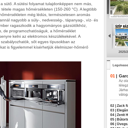
e a sütő. A sütési folyamat tulajdonképpen nem más,
é tétele magas hőmérsékleten (150-260 °C). A legtöbb
 a hőmérsékleten még lédús, természetesen aromás
nnál nagyobb a súly-, nedvesség-, tápanyag-, víz- és
ember ragaszkodik a hagyományos gázsütőkhöz,
b, de programozhatóságuk, a hőmérséklet
enyre kelni az elektromos készülékekével. A
l szabályozhatók, sőt egyes típusokban az
at is figyelemmel kísérhetjük élelmiszer-hőmérő
2025/2
Legolvaso
01
|
Gard
Az ol
léleg
Járha
válog
02 |
Zack f
03 |
Elegán
04 |
Zenit 
05 |
Bútort
06 |
Üvegsz