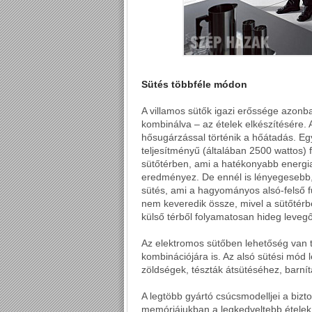
Sütés többféle módon
A villamos sütők igazi erőssége azonb
kombinálva – az ételek elkészítésére.
hősugárzással történik a hőátadás. Egy 
teljesítményű (általában 2500 wattos) 
sütőtérben, ami a hatékonyabb energia
eredményez. De ennél is lényegesebb, 
sütés, ami a hagyományos alsó-felső fű
nem keveredik össze, mivel a sütőtérbe
külső térből folyamatosan hideg levegőt
Az elektromos sütőben lehetőség van t
kombinációjára is. Az alsó sütési mód 
zöldségek, tészták átsütéséhez, barní
A legtöbb gyártó csúcsmodelljei a bizt
memóriájukban a legkedveltebb ételek