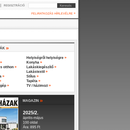
|
Keresés
REGISZTRÁCIÓ
»
FELIRATKOZÁS HÍRLEVÉLRE
»
IÁK
»
Helyiségről helyiségre
»
»
Konyha
»
»
s otthon
Lakáskiegészítő
»
Lakástextil
»
»
ba
Stílus
»
»
Tapéta
»
»
 gép
TV / házimozi
»
MAGAZIN
2025/2.
április-május
100 oldal
Ára: 895 Ft