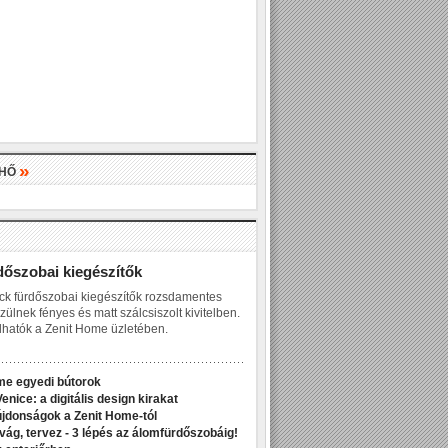
»
LHŐ
»
dőszobai kiegészítők
ck fürdőszobai kiegészítők rozsdamentes
zülnek fényes és matt szálcsiszolt kivitelben.
hatók a Zenit Home üzletében.
me egyedi bútorok
enice: a digitális design kirakat
jdonságok a Zenit Home-tól
ivág, tervez - 3 lépés az álomfürdőszobáig!