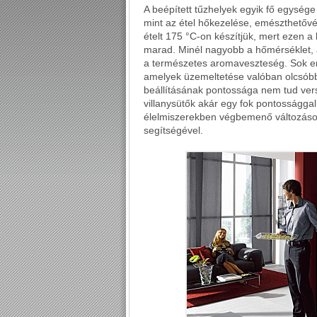
A beépített tűzhelyek egyik fő egység
mint az étel hőkezelése, emészthetőv
ételt 175 °C-on készítjük, mert ezen
marad. Minél nagyobb a hőmérséklet, a
a természetes aromaveszteség. Sok 
amelyek üzemeltetése valóban olcsób
beállításának pontossága nem tud vers
villanysütők akár egy fok pontosságga
élelmiszerekben végbemenő változások
segítségével.