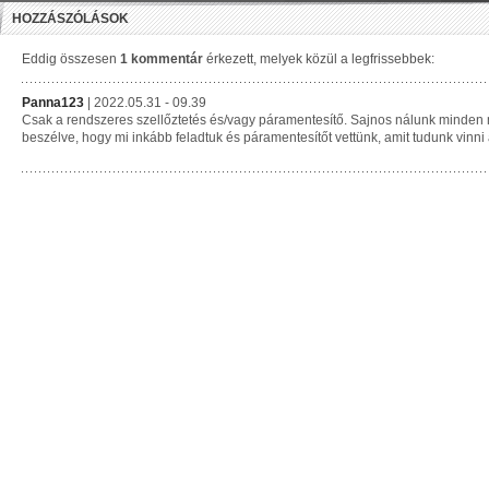
HOZZÁSZÓLÁSOK
Eddig összesen
1 kommentár
érkezett, melyek közül a legfrissebbek:
Panna123
| 2022.05.31 - 09.39
Csak a rendszeres szellőztetés és/vagy páramentesítő. Sajnos nálunk minden má
beszélve, hogy mi inkább feladtuk és páramentesítőt vettünk, amit tudunk vinni