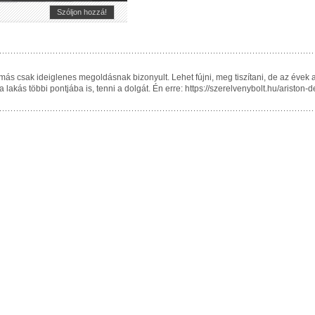
Szóljon hozzá!
s csak ideiglenes megoldásnak bizonyult. Lehet fújni, meg tiszítani, de az évek al
 a lakás többi pontjába is, tenni a dolgát. Én erre: https://szerelvenybolt.hu/aris