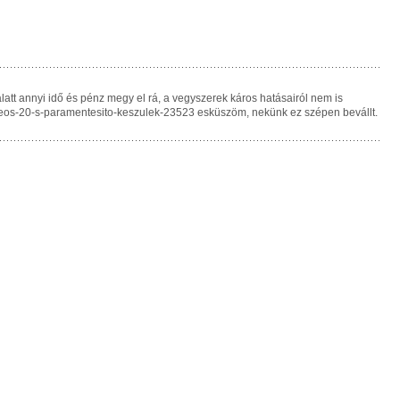
att annyi idő és pénz megy el rá, a vegyszerek káros hatásairól nem is
ton-deos-20-s-paramentesito-keszulek-23523 esküszöm, nekünk ez szépen bevállt.