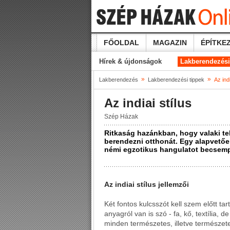
FŐOLDAL
MAGAZIN
ÉPÍTKEZ
Hírek & újdonságok
Lakberendezési
»
»
Lakberendezés
Lakberendezési tippek
Az indi
Az indiai stílus
Szép Házak
Ritkaság hazánkban, hogy valaki tel
berendezni otthonát. Egy alapvető
némi egzotikus hangulatot becsempé
Az indiai stílus jellemzői
Két fontos kulcsszót kell szem előtt tar
anyagról van is szó - fa, kő, textília,
minden természetes, illetve természete