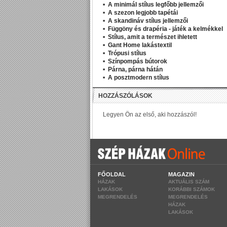
A minimál stílus legfőbb jellemzői
A szezon legjobb tapétái
A skandináv stílus jellemzői
Függöny és drapéria - játék a kelmékkel
Stílus, amit a természet ihletett
Gant Home lakástextil
Trópusi stílus
Színpompás bútorok
Párna, párna hátán
A posztmodern stílus
FŐOLDAL
MAGAZIN
HÁZAK
AKTUÁLIS SZÁM
LAKÁSOK
KORÁBBI SZÁMOK
MEGRENDELÉS
MEGRENDELÉS
HÁZAK
LAKÁSOK