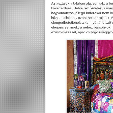
Az asztalok általában alacsonyak, a b
kovácsoltvas, illetve réz betétek is m
hagyományos jellegű bútorokat nem kedv
lakástextileken viszont ne spóroljunk.
elengedhetetlenek a könnyű, áttetsző é
elegáns selymek, a nehéz bársonyok, m
ezüsthímzéssel, apró csillogó üveggyö