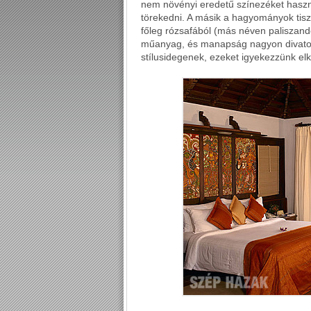
nem növényi eredetű színezéket haszn
törekedni. A másik a hagyományok tiszt
főleg rózsafából (más néven paliszande
műanyag, és manapság nagyon divatos 
stílusidegenek, ezeket igyekezzünk elk