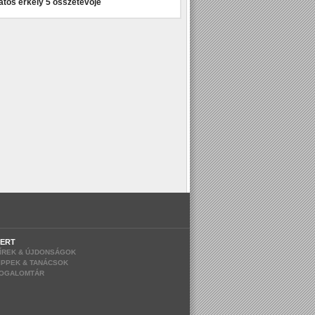
atos erkély 5 összetevője
ERT
ÍREK & ÚJDONSÁGOK
IPPEK & TANÁCSOK
OGALOMTÁR