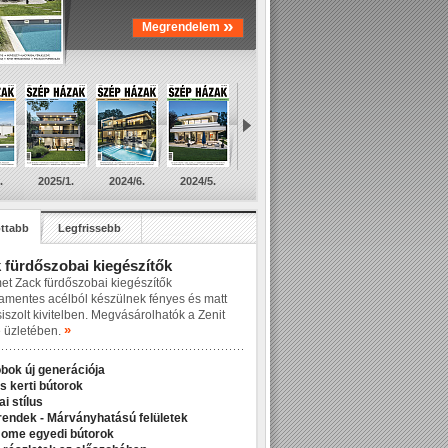
»
Megrendelem
.
2025/1.
2024/6.
2024/5.
ttabb
Legfrissebb
 fürdőszobai kiegészítők
et Zack fürdőszobai kiegészítők
amentes acélból készülnek fényes és matt
siszolt kivitelben. Megvásárolhatók a Zenit
»
üzletében.
bok új generációja
s kerti bútorok
ai stílus
rendek - Márványhatású felületek
Home egyedi bútorok