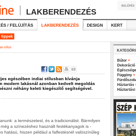
BELÉPÉS
LAKBERENDEZÉS
ÉS / FELÚJÍTÁS
LAKBERENDEZÉS
DESIGN
KERT
 tippek
ai stílus
KATEGÓR
»
Bútor
Dekoráció
Egészsége
»
Függöny
jes egészében indiai stílusban kívánja
Fürdőszo
en modern lakásnál azonban kedvelt megoldás
Háztartás
szni néhány keleti kiegészítő segítségével.
Háztartási
tanunk: a természetest, és a tradicionálist. Bármilyen
 de még a színezéshez használt festékanyagok is -
s hatású, hiszen például a falfestésnél valószínűleg