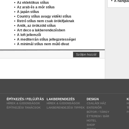
A hangul
Az eklektikus stílus
Az arab és a mór stílus
A japán stílus
Country stílus avagy vidéki stílus
Retró stílus nem csak örökifjaknak
Antik, az örökzöld stílus
Art deco a lakberendezésben
A loft jellemzői
A mediterrán stílus jellegzetességei
A minimál stílus nem múló divat
ÉPÍTKEZÉS / FELÚJÍTÁS
LAKBERENDEZÉS
DESIGN
K
HÍREK & ÚJDONSÁGOK
HÍREK & ÚJDONSÁGOK
CSALÁDI HÁZ
H
ÉPÍTKEZÉSI TANÁCSOK
LAKBERENDEZÉSI TIPPEK
ENTERIŐR
T
BÚTOR / TÁRGY
F
ÉTTEREM / BÁR
HOTEL
SHOP