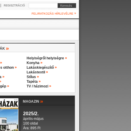
|
Keresés
REGISZTRÁCIÓ
»
FELIRATKOZÁS HÍRLEVÉLRE
»
IÁK
»
Helyiségről helyiségre
»
»
Konyha
»
»
s otthon
Lakáskiegészítő
»
Lakástextil
»
»
ba
Stílus
»
»
Tapéta
»
»
 gép
TV / házimozi
»
MAGAZIN
2025/2.
április-május
100 oldal
Ára: 895 Ft