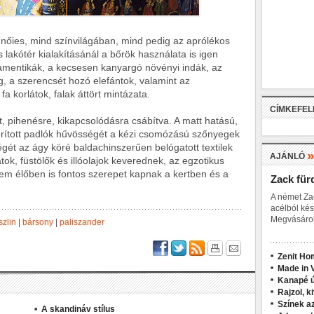
nőies, mind színvilágában, mind pedig az aprólékos
 lakótér kialakításánál a bőrök használata is igen
namentikák, a kecsesen kanyargó növényi indák, az
ág, a szerencsét hozó elefántok, valamint az
a korlátok, falak áttört mintázata.
CÍMKEFE
 pihenésre, kikapcsolódásra csábítva. A matt hatású,
borított padlók hűvösségét a kézi csomózású szőnyegek
gét az ágy köré baldachinszerűen belógatott textilek
AJÁNLÓ
tok, füstölők és illóolajok keverednek, az egzotikus
em élőben is fontos szerepet kapnak a kertben és a
Zack für
A német Za
acélból kés
Megvásárol
zlin
|
bársony
|
paliszander
Zenit Ho
Made in V
Kanapé ú
Rajzol, k
Színek a
A skandináv stílus