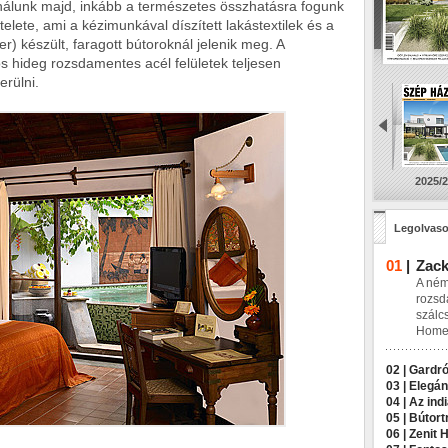
álunk majd, inkább a természetes összhatásra fogunk
elete, ami a kézimunkával díszített lakástextilek és a
r) készült, faragott bútoroknál jelenik meg. A
hideg rozsdamentes acél felületek teljesen
erülni.
2025/2
Legolvaso
01
|
Zack
A ném
rozsd
szálc
Home 
02 |
Gardró
03 |
Elegán
04 |
Az indi
05 |
Bútort
06 |
Zenit 