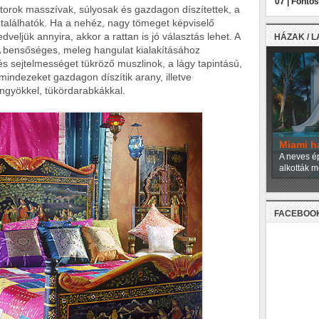
07 |
Fontos
útorok masszívak, súlyosak és gazdagon díszítettek, a
egtalálhatók. Ha a nehéz, nagy tömeget képviselő
eljük annyira, akkor a rattan is jó választás lehet. A
HÁZAK / 
 A bensőséges, meleg hangulat kialakításához
s sejtelmességet tükröző muszlinok, a lágy tapintású,
indezeket gazdagon díszítik arany, illetve
ngyökkel, tükördarabkákkal.
Miami h
A neves ép
alkották m
FACEBOO