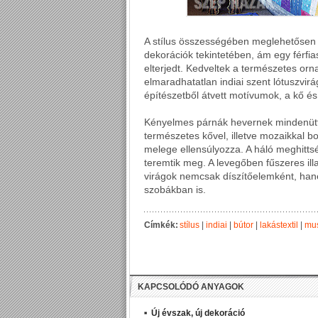
A stílus összességében meglehetősen 
dekorációk tekintetében, ám egy férfias
elterjedt. Kedveltek a természetes or
elmaradhatatlan indiai szent lótuszvir
építészetből átvett motívumok, a kő és f
Kényelmes párnák hevernek mindenütt,
természetes kővel, illetve mozaikkal 
melege ellensúlyozza. A háló meghittsé
teremtik meg. A levegőben fűszeres illa
virágok nemcsak díszítőelemként, han
szobákban is.
Címkék:
stílus
|
indiai
|
bútor
|
lakástextil
|
mus
KAPCSOLÓDÓ ANYAGOK
Új évszak, új dekoráció