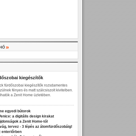
»
LHŐ
»
dőszobai kiegészítők
ck fürdőszobai kiegészítők rozsdamentes
zülnek fényes és matt szálcsiszolt kivitelben.
hatók a Zenit Home üzletében.
me egyedi bútorok
enice: a digitális design kirakat
jdonságok a Zenit Home-tól
ivág, tervez - 3 lépés az álomfürdőszobáig!
z enteriőrben