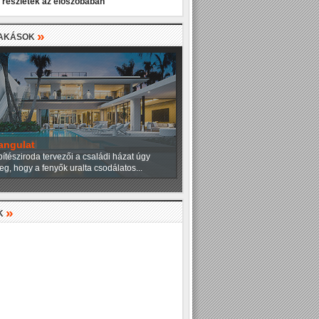
 részletek az előszobában
»
LAKÁSOK
angulat
ítésziroda tervezői a családi házat úgy
eg, hogy a fenyők uralta csodálatos...
»
K