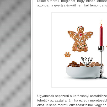
rakott a teríték, meglehet, hogy inkább lemon
azonban a gyertyafényről nem kell lemondanu
Ugyancsak népszerű a karácsonyi asztaldíszek
tehetjük az asztalra, ám ha ez egy méreteseb
okoz. Kisebb méretű étkezőasztalnál, vagy h