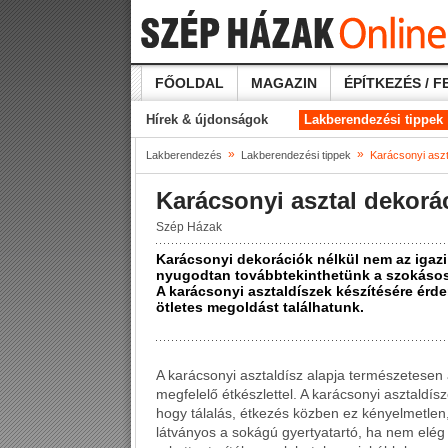
FŐOLDAL
MAGAZIN
ÉPÍTKEZÉS / F
Hírek & újdonságok
Lakberendezési tippek
»
»
Lakberendezés
Lakberendezési tippek
Karácsonyi aszt
Karácsonyi asztal dekorá
Szép Házak
Karácsonyi dekorációk nélkül nem az igazi 
nyugodtan továbbtekinthetünk a szokásos 
A karácsonyi asztaldíszek készítésére érd
ötletes megoldást találhatunk.
A karácsonyi asztaldísz alapja természetesen a
megfelelő étkészlettel. A karácsonyi asztaldís
hogy tálalás, étkezés közben ez kényelmetlen,
látványos a sokágú gyertyatartó, ha nem elég