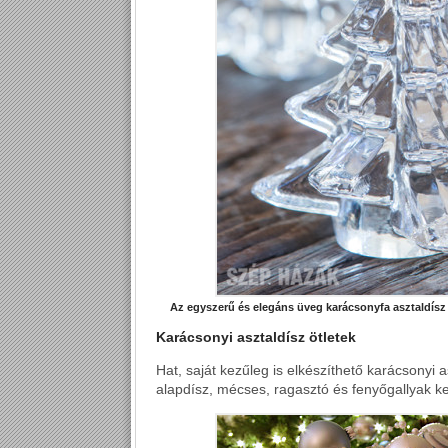
Az egyszerű és elegáns üveg karácsonyfa asztaldísz 
Karácsonyi asztaldísz ötletek
Hat, saját kezűleg is elkészíthető karácsonyi
alapdísz, mécses, ragasztó és fenyőgallyak ke