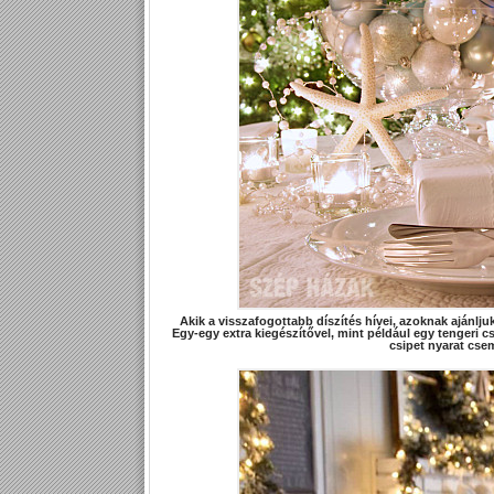
Akik a visszafogottabb díszítés hívei, azoknak ajánljuk 
Egy-egy extra kiegészítővel, mint például egy tengeri c
csipet nyarat csem