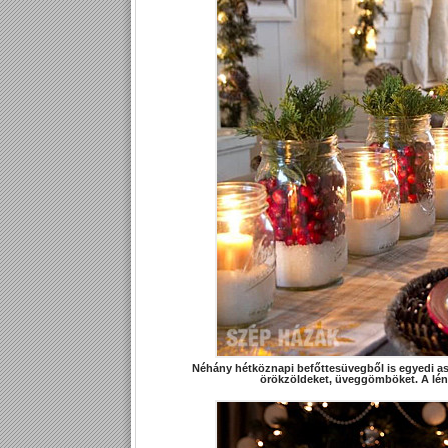
Néhány hétköznapi befőttesüvegből is egyedi as
örökzöldeket, üveggömböket. A lény