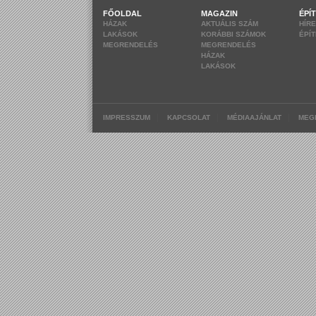
FŐOLDAL
MAGAZIN
ÉPÍ
HÁZAK
AKTUÁLIS SZÁM
HÍR
LAKÁSOK
KORÁBBI SZÁMOK
ÉPÍ
MEGRENDELÉS
MEGRENDELÉS
HÁZAK
LAKÁSOK
|
|
|
IMPRESSZUM
KAPCSOLAT
MÉDIAAJÁNLAT
MEG