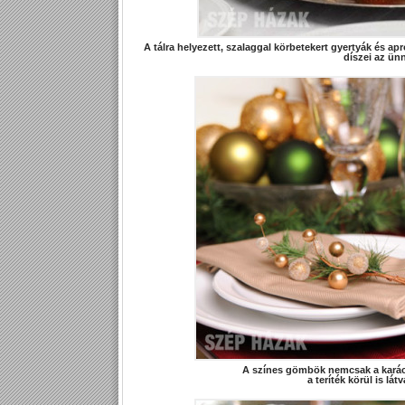
A tálra helyezett, szalaggal körbetekert gyertyák és 
díszei az ünn
A színes gömbök nemcsak a karác
a teríték körül is l